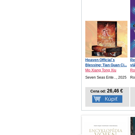
Heaven Official´s
Re
Blessing: Tian Guan Ci...
vl
Mo Xiang Tong Xiu
Ro
Seven Seas Ente..., 2025
Ro
26,46 €
Cena od: