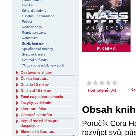
Komiks
Krimi, detektívky
Ostatné - nezaradené
Poézia
Rodinné ságy
Román pre ženy
Romantika
Sci-fi, fantasy
E-KNIHA
Spoločenské romány
Svetová klasika
Svetová súčasná
YOLi, young adult, new adult
Cestovanie, mapy
Česká literatúra
Deti do 10 rokov
Ko
Hodnotené
(0x)
Deti nad 10 rokov
Fond na podporu umenia
Jazyky, vzdelanie
Obsah knihy
Literatúra faktu
Odborná literatúra
Populárne náučná pre
Poručík Cora Ha
dospelých
rozvíjet svůj půs
Slovenská literatúra