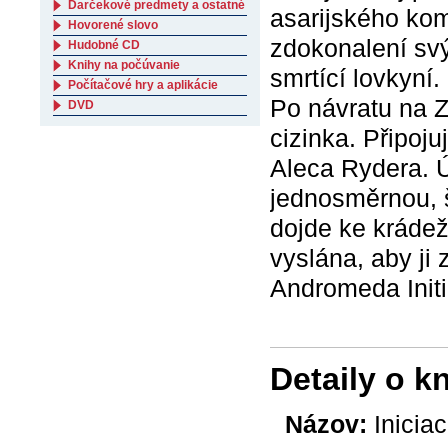
Darčekové predmety a ostatné
asarijského ko
Hovorené slovo
zdokonalení sv
Hudobné CD
Knihy na počúvanie
smrtící lovkyní.
Počítačové hry a aplikácie
Po návratu na Ze
DVD
cizinka. Připoj
Aleca Rydera. Ú
jednosměrnou, š
dojde ke krádež
vyslána, aby ji 
Andromeda Initi
Detaily o k
Názov:
Inicia