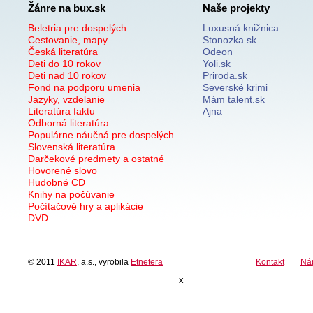
Žánre na bux.sk
Naše projekty
Beletria pre dospelých
Luxusná knižnica
Cestovanie, mapy
Stonozka.sk
Česká literatúra
Odeon
Deti do 10 rokov
Yoli.sk
Deti nad 10 rokov
Priroda.sk
Fond na podporu umenia
Severské krimi
Jazyky, vzdelanie
Mám talent.sk
Literatúra faktu
Ajna
Odborná literatúra
Populárne náučná pre dospelých
Slovenská literatúra
Darčekové predmety a ostatné
Hovorené slovo
Hudobné CD
Knihy na počúvanie
Počítačové hry a aplikácie
DVD
© 2011
IKAR
, a.s., vyrobila
Etnetera
Kontakt
Ná
x