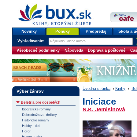
bux.sk
knihy, ktorými žijete
Úvodná stránka
Novinky
Ponuky
Predpredaj
Škola a u
Vyhľadávanie:
Všeobecné podmienky
Nápoveda
Doprava a poštovné
Čas
Úvodná stránka
›
Knihy
›
Bel
Výber žánrov
Iniciace
Beletria pre dospelých
N.K. Jemisinová
Biografické romány
Dobrodružstvo, thrillery
Historické romány
Hobby - deti
Horor
Humor, satira