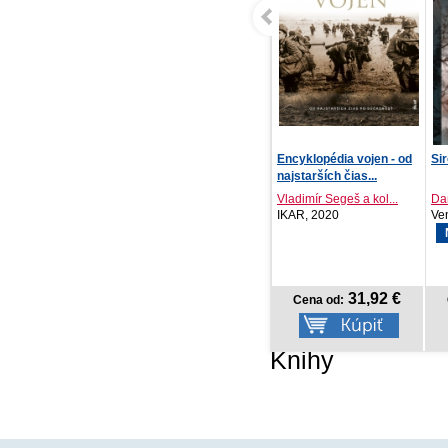
Encyklopédia vojen - od
Sirotčinec u jezera
Fú
najstarších čias...
mo
Vladimír Segeš a kol...
Daniel G. Miller
Kol
IKAR, 2020
Vendeta, 2026
Sv
NOVINKA
31,92 €
14,06 €
Cena od:
Cena od:
Knihy