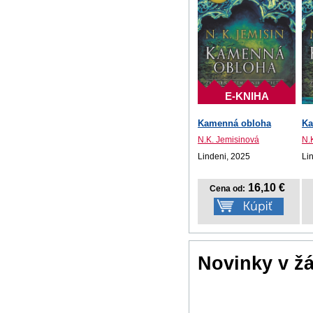
E-KNIHA
Kamenná obloha
Ka
N.K. Jemisinová
N.
Lindeni, 2025
Li
16,10 €
Cena od:
Novinky v ž