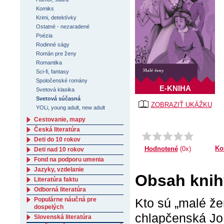
Komiks
Krimi, detektívky
Ostatné - nezaradené
Poézia
Rodinné ságy
Román pre ženy
Romantika
Sci-fi, fantasy
Spoločenské romány
E-KNIHA
Svetová klasika
Svetová súčasná
ZOBRAZIŤ UKÁŽKU
YOLi, young adult, new adult
Cestovanie, mapy
Česká literatúra
Deti do 10 rokov
Ko
Hodnotené
(0x)
Deti nad 10 rokov
Fond na podporu umenia
Jazyky, vzdelanie
Obsah knih
Literatúra faktu
Odborná literatúra
Populárne náučná pre
Kto sú „malé že
dospelých
chlapčenská Jo,
Slovenská literatúra