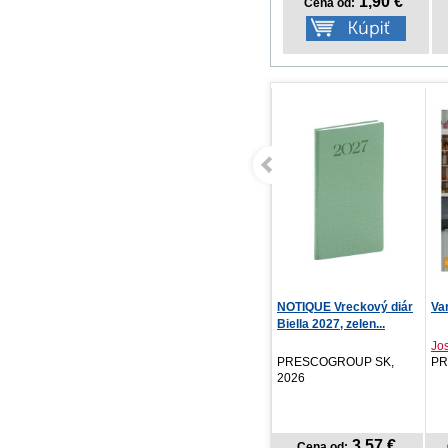
1,90 €
Cena od:
NOTIQUE Vreckový diár
Varenie bez výhovoriek
Re
Biella 2027, zelen...
kr
Joshua Weissman
PRESCOGROUP SK,
PRÍRODA, 2022
PR
2026
20
3,57 €
19,92 €
Cena od:
Cena od: