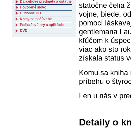
Darčekové predmety a ostatné
statočne čelia 
Hovorené slovo
vojne, biede, o
Hudobné CD
Knihy na počúvanie
pomoci láskave
Počítačové hry a aplikácie
gentlemana Laur
DVD
kľúčom k úspechu
viac ako sto ro
získala status 
Komu sa kniha 
príbehu o štyro
Len u nás v pre
Detaily o k