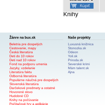
Knihy
Žánre na bux.sk
Naše projekty
Beletria pre dospelých
Luxusná knižnica
Cestovanie, mapy
Stonozka.sk
Česká literatúra
Odeon
Deti do 10 rokov
Yoli.sk
Deti nad 10 rokov
Priroda.sk
Fond na podporu umenia
Severské krimi
Jazyky, vzdelanie
Mám talent.sk
Literatúra faktu
Ajna
Odborná literatúra
Populárne náučná pre dospelých
Slovenská literatúra
Darčekové predmety a ostatné
Hovorené slovo
Hudobné CD
Knihy na počúvanie
Počítačové hry a aplikácie