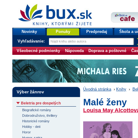
bux.sk
knihy, ktorými žijete
Úvodná stránka
Novinky
Ponuky
Predpredaj
Škola a u
Vyhľadávanie:
Všeobecné podmienky
Nápoveda
Doprava a poštovné
Čas
Úvodná stránka
›
Knihy
›
Bel
Výber žánrov
Malé ženy
Beletria pre dospelých
Louisa May Alcottov
Biografické romány
Dobrodružstvo, thrillery
Historické romány
Hobby - deti
Horor
Humor, satira