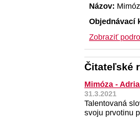
Názov:
Mimóz
Objednávací 
Zobraziť podro
Čitateľské 
Mimóza - Adri
31.3.2021
Talentovaná slo
svoju prvotinu