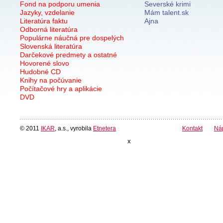
Fond na podporu umenia
Severské krimi
Jazyky, vzdelanie
Mám talent.sk
Literatúra faktu
Ajna
Odborná literatúra
Populárne náučná pre dospelých
Slovenská literatúra
Darčekové predmety a ostatné
Hovorené slovo
Hudobné CD
Knihy na počúvanie
Počítačové hry a aplikácie
DVD
© 2011
IKAR
, a.s., vyrobila
Etnetera
Kontakt
Ná
x