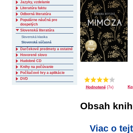
Jazyky, vzdelanie
Literatúra faktu
Odborná literatúra
Populárne náučná pre
dospelých
Slovenská literatúra
Slovenská klasika
Slovenská súčasná
Darčekové predmety a ostatné
Hovorené slovo
Hudobné CD
Knihy na počúvanie
Počítačové hry a aplikácie
DVD
3.57142857142857
Priemer:
Ko
Hodnotené
(7x)
Obsah knih
Viac o te