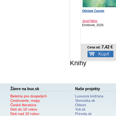
Lakestone: Srdce
Odviate časom
Ča
temnoty
Zá
Sarah Rivens
Jozef Weis
El
Red, 2026
Enribook, 2026
Ze
NOVINKA
21,11 €
7,42 €
Cena od:
Cena od:
Knihy
Žánre na bux.sk
Naše projekty
Beletria pre dospelých
Luxusná knižnica
Cestovanie, mapy
Stonozka.sk
Česká literatúra
Odeon
Deti do 10 rokov
Yoli.sk
Deti nad 10 rokov
Priroda.sk