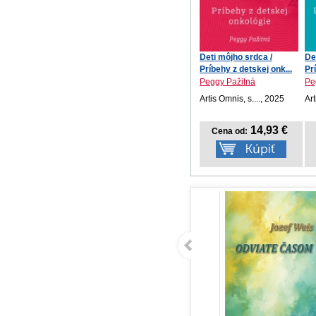
Deti môjho srdca /
De
Príbehy z detskej onk...
Pr
Peggy Pažitná
Pe
Artis Omnis, s...., 2025
Art
14,93 €
Cena od: