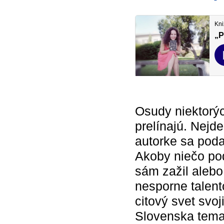
Osudy niektorý
prelínajú. Nejd
autorke sa podar
Akoby niečo po
sám zažil aleb
nesporne talen
citový svet svoj
Slovenska temat