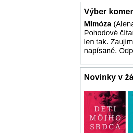
Výber komen
Mimóza
(Alen
Pohodové čítan
len tak. Zauji
napísané. Odpo
Novinky v ž