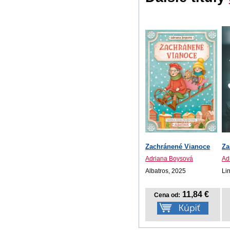
Zachránené Vianoce
Za
Adriana Boysová
Ad
Albatros, 2025
Li
11,84 €
Cena od: