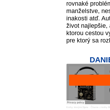
rovnaké problém
manželstve, nes
inakosti atď. Au
život najlepšie,
ktorou cestou v
pre ktorý sa roz
DANIE
Knihy, ktorými žijete
·
Čítanie z knihy