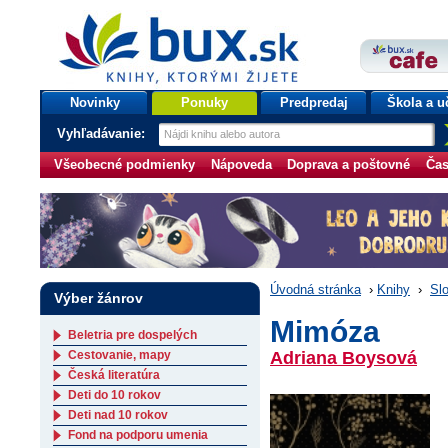
bux.sk
knihy, ktorými žijete
Úvodná stránka
Novinky
Ponuky
Predpredaj
Škola a u
Vyhľadávanie:
Všeobecné podmienky
Nápoveda
Doprava a poštovné
Čas
Úvodná stránka
›
Knihy
›
Slo
Výber žánrov
Mimóza
Beletria pre dospelých
Cestovanie, mapy
Adriana Boysová
Česká literatúra
Deti do 10 rokov
Deti nad 10 rokov
Fond na podporu umenia