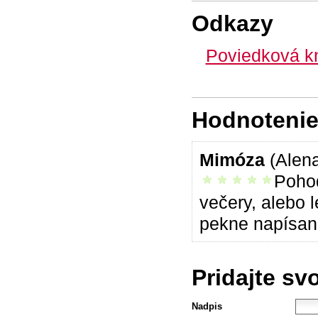
Odkazy
Poviedková k
Hodnotenie 
Mimóza
(Alen
Pohod
vrelo odporúčam
večery, alebo 
pekne napísané
Pridajte sv
Nadpis