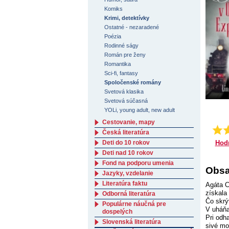
Komiks
Krimi, detektívky
Ostatné - nezaradené
Poézia
Rodinné ságy
Román pre ženy
Romantika
Sci-fi, fantasy
Spoločenské romány
Svetová klasika
Svetová súčasná
YOLi, young adult, new adult
Cestovanie, mapy
Česká literatúra
Hod
Deti do 10 rokov
Deti nad 10 rokov
Fond na podporu umenia
Obsa
Jazyky, vzdelanie
Literatúra faktu
Agáta C
získala
Odborná literatúra
Čo skrý
Populárne náučná pre
V uháňa
dospelých
Pri odh
Slovenská literatúra
sivé mo