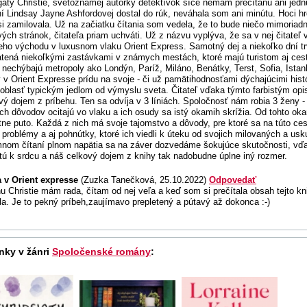
aty Christie, svetoznámej autorky detektívok síce nemám prečítanú ani jednu 
í Lindsay Jayne Ashfordovej dostal do rúk, neváhala som ani minútu. Hoci 
i zamilovala. Už na začiatku čítania som vedela, že to bude niečo mimoriadn
vých stránok, čitateľa priam uchváti. Už z názvu vyplýva, že sa v nej čitate
eho východu v luxusnom vlaku Orient Express. Samotný dej a niekoľko dní t
tená niekoľkými zastávkami v známych mestách, ktoré majú turistom aj ces
 nechýbajú metropoly ako Londýn, Paríž, Miláno, Benátky, Terst, Sofia, Istanbu
v Orient Expresse prídu na svoje - či už pamätihodnosťami dýchajúcimi histó
 oblasť typickým jedlom od výmyslu sveta. Čitateľ vďaka týmto farbistým o
vý dojem z príbehu. Ten sa odvíja v 3 líniách. Spoločnosť nám robia 3 ženy -
ch dôvodov ocitajú vo vlaku a ich osudy sa istý okamih skrížia. Od tohto ok
tne puto. Každá z nich má svoje tajomstvo a dôvody, pre ktoré sa na túto ce
, problémy a aj pohnútky, ktoré ich viedli k úteku od svojich milovaných a usk
mnom čítaní plnom napätia sa na záver dozvedáme šokujúce skutočnosti, vďa
stú k srdcu a náš celkový dojem z knihy tak nadobudne úplne iný rozmer.
 v Orient expresse
(Zuzka Tanečková, 25.10.2022)
Odpovedať
u Christie mám rada, čítam od nej veľa a keď som si prečítala obsah tejto kn
la. Je to pekný príbeh,zaujímavo prepletený a pútavý až dokonca :-)
nky v žánri
Spoločenské romány
: