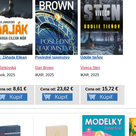
: Záhada Eilean
Posledné tajomstvo
Údolie tieňov
 Jarkovská
Dan Brown
Viveca Sten
ook, 2025
IKAR, 2025
IKAR, 2025
8,61 €
23,62 €
15,72 €
ena od:
Cena od:
Cena od: