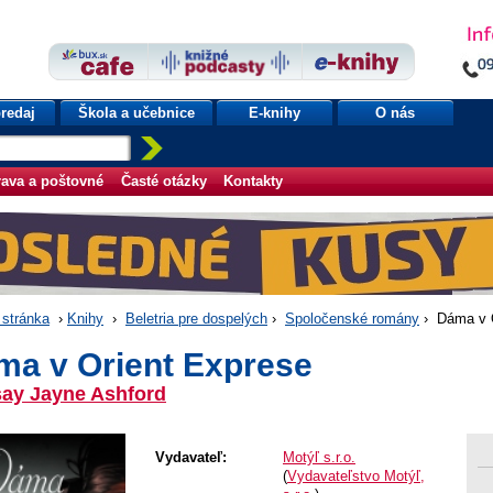
redaj
Škola a učebnice
E-knihy
O nás
ava a poštovné
Časté otázky
Kontakty
stránka
›
Knihy
›
Beletria pre dospelých
›
Spoločenské romány
› Dáma v O
ma v Orient Exprese
say Jayne Ashford
Vydavateľ:
Motýľ s.r.o.
(
Vydavateľstvo Motýľ,