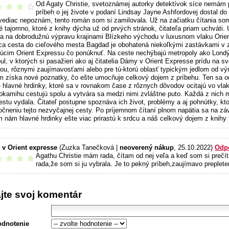
Od Agaty Christie, svetoznámej autorky detektívok síce nemám p
é čítanie
príbeh o jej živote v podaní Lindsay Jayne Ashfordovej dostal do
vediac nepoznám, tento román som si zamilovala. Už na začiatku čítania som
é tajomno, ktoré z knihy dýcha už od prvých stránok, čitateľa priam uchváti. 
a na dobrodužnú výpravu krajinami Blízkeho východu v luxusnom vlaku Orien
úca cesta do cieľového mesta Bagdad je obohatená niekoľkými zastávkami v 
júcim Orient Expressu čo ponúknuť. Na ceste nechýbajú metropoly ako Londýn,
ul, v ktorých si pasažieri ako aj čitatelia Dámy v Orient Expresse prídu na 
riou, rôznymi zaujímavosťami alebo pre tú-ktorú oblasť typickým jedlom od vý
m získa nové poznatky, čo ešte umocňuje celkový dojem z príbehu. Ten sa od
- hlavné hrdinky, ktoré sa v rovnakom čase z rôznych dôvodov ocitajú vo vlak
 okamihu cestujú spolu a vytvára sa medzi nimi zvláštne puto. Každá z nich 
estu vydala. Čitateľ postupne spoznáva ich život, problémy a aj pohnútky, kto
očneniu tejto nezvyčajnej cesty. Po príjemnom čítaní plnom napätia sa na z
m nám hlavné hrdinky ešte viac prirastú k srdcu a náš celkový dojem z knihy
v Orient expresse
(Zuzka Tanečková |
neoverený nákup
, 25.10.2022)
Odp
Agathu Christie mám rada, čítam od nej veľa a keď som si prečít
odporúčam
rada,že som si ju vybrala. Je to pekný príbeh,zaujímavo preplete
ajte svoj komentár
odnotenie