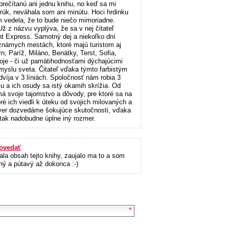
rečítanú ani jednu knihu, no keď sa mi
 rúk, neváhala som ani minútu. Hoci hrdinku
 vedela, že to bude niečo mimoriadne.
Už z názvu vyplýva, že sa v nej čitateľ
t Express. Samotný dej a niekoľko dní
známych mestách, ktoré majú turistom aj
 Paríž, Miláno, Benátky, Terst, Sofia,
svoje - či už pamätihodnosťami dýchajúcimi
myslu sveta. Čitateľ vďaka týmto farbistým
víja v 3 líniách. Spoločnosť nám robia 3
u a ich osudy sa istý okamih skrížia. Od
má svoje tajomstvo a dôvody, pre ktoré sa na
ré ich viedli k úteku od svojich milovaných a
áver dozvedáme šokujúce skutočnosti, vďaka
 tak nadobudne úplne iný rozmer.
ovedať
ala obsah tejto knihy, zaujalo ma to a som
ný a pútavý až dokonca :-)