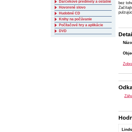
Darčekové predmety a ostatné
bez toh
Hovorené slovo
Začítaj
pulzujú
Hudobné CD
Knihy na počúvanie
Počítačové hry a aplikácie
DVD
Detai
Názo
Obje
Zobra
Odk
Záha
Hodn
Linds