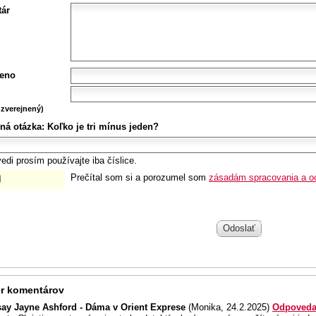
ár
eno
zverejnený)
ná otázka:
Koľko je tri mínus jeden?
edi prosím používajte iba číslice.
Prečítal som si a porozumel som
zásadám spracovania a o
Odoslať
r komentárov
say Jayne Ashford - Dáma v Orient Exprese
(Monika, 24.2.2025)
Odpoveda