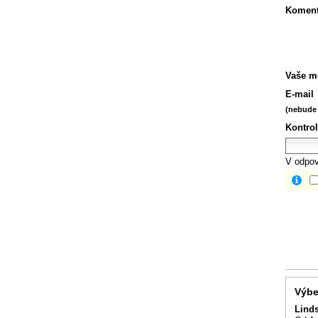
Koment
Vaše m
E-mail
(nebude 
Kontrol
V odpov
Výbe
Lind