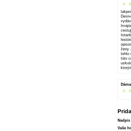
príjemn
takpo
Desiv
vydáv
trvaj
cestu
Istanb
histó
opiso
ženy 
tohto
túto c
uskut
ktorý
Dáma 
vrelo 
Prid
Nadpis
Vaše h