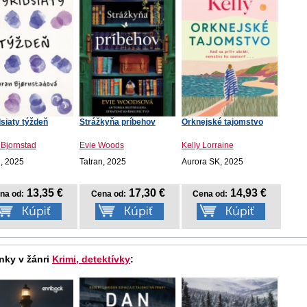
dsiaty týždeň
Strážkyňa príbehov
Orknejské tajomstvo
 Bjornstad
Evie Woods
Kelly Lorraine
n, 2025
Tatran, 2025
Aurora SK, 2025
13,35 €
17,30 €
14,93 €
na od:
Cena od:
Cena od:
nky v žánri
Krimi, detektívky
: