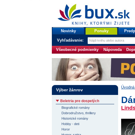
bux.sk
knihy, ktorými žijete
Úvodná stránka
Novinky
Ponuky
Predp
Vyhľadávanie:
Všeobecné podmienky
Nápoveda
Dopr
Úvodná 
Výber žánrov
Dá
Beletria pre dospelých
Lind
Biografické romány
Dobrodružstvo, thrillery
Historické romány
Hobby - deti
Horor
Humor, satira