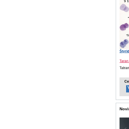
Štyri
Taran
Tatra
Ce
Novi