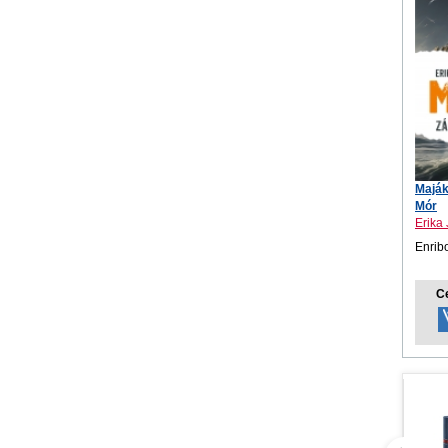
Maják
Mór
Erika
Enrib
C