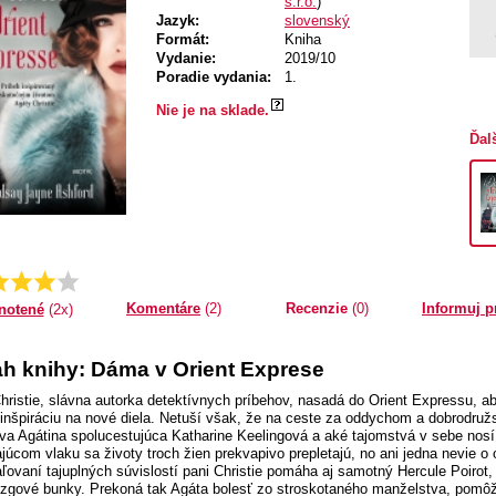
s.r.o.
)
Jazyk:
slovenský
Formát:
Kniha
Vydanie:
2019/10
Poradie vydania:
1.
Nie je na sklade.
Ďal
Priemer:
4.5
Komentáre
(2)
Recenzie
(0)
Informuj p
notené
(2x)
h knihy: Dáma v Orient Exprese
hristie, slávna autorka detektívnych príbehov, nasadá do Orient Expressu, 
 inšpiráciu na nové diela. Netuší však, že na ceste za oddychom a dobrodruž
va Agátina spolucestujúca Katharine Keelingová a aké tajomstvá v sebe nos
júcom vlaku sa životy troch žien prekvapivo prepletajú, no ani jedna nevie o
aľovaní tajuplných súvislostí pani Christie pomáha aj samotný Hercule Poirot, 
zgové bunky. Prekoná tak Agáta bolesť zo stroskotaného manželstva, pomôže