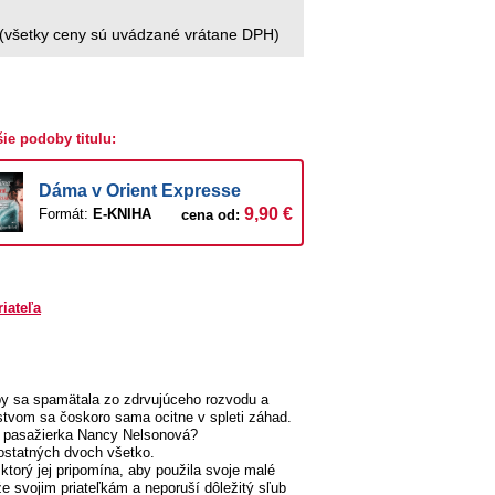
(všetky ceny sú uvádzané vrátane DPH)
šie podoby titulu:
Dáma v Orient Expresse
9,90 €
Formát:
E-KNIHA
cena od:
riateľa
aby sa spamätala zo zdrvujúceho rozvodu a
stvom sa čoskoro sama ocitne v spleti záhad.
í pasažierka Nancy Nelsonová?
 ostatných dvoch všetko.
ktorý jej pripomína, aby použila svoje malé
 svojim priateľkám a neporuší dôležitý sľub