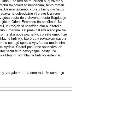
knihu, no keď sa mi príbeh o jej živote v
hrdinku takpovediac nepoznám, tento román
e. Desivé tajomno, ktoré z knihy dýcha už
ľ vydáva na dobrodužnú výpravu krajinami
rvajúca cesta do cieľového mesta Bagdad je
tujúcim Orient Expressu čo ponúknuť. Na
l, v ktorých si pasažieri ako aj čitatelia
riou, rôznymi zaujímavosťami alebo pre tú-
pisom získa nové poznatky, čo ešte umocňuje
 hlavné hrdinky, ktoré sa v rovnakom čase z
amihu cestujú spolu a vytvára sa medzi nimi
stu vydala. Čitateľ postupne spoznáva ich
utočneniu tejto nezvyčajnej cesty. Po
ka ktorým nám hlavné hrdinky ešte viac
ihy, zaujalo ma to a som rada,že som si ju