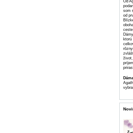
Od Ag
podan
som s
od pr
Blízk
oboha
ceste
Dámy 
ktorú
celko
rôzny
zvláš
život
príje
prira
Dáma
Agath
vybra
Novi