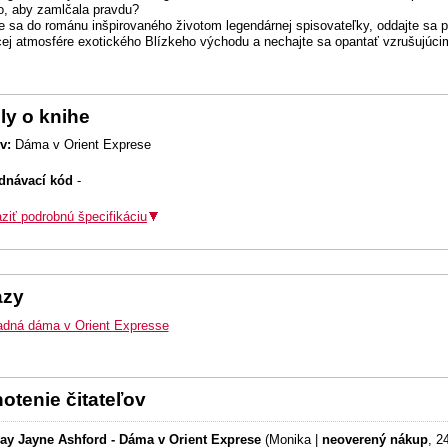
o, aby zamlčala pravdu?
te sa do románu inšpirovaného životom legendárnej spisovateľky, oddajte sa p
cej atmosfére exotického Blízkeho východu a nechajte sa opantať vzrušujúcim
ly o knihe
v:
Dáma v Orient Exprese
dnávací kód
-
ziť podrobnú špecifikáciu
azy
dná dáma v Orient Expresse
otenie čitateľov
ay Jayne Ashford - Dáma v Orient Exprese
(Monika |
neoverený nákup
, 2