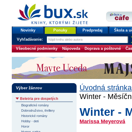
bux.sk
knihy, ktorými žijete
Úvodná stránka
Novinky
Ponuky
Predpredaj
Škola a u
Vyhľadávanie:
Všeobecné podmienky
Nápoveda
Doprava a poštovné
Čas
Úvodná stránka
Výber žánrov
Winter - Měsíčn
Beletria pre dospelých
Biografické romány
Winter - 
Dobrodružstvo, thrillery
Historické romány
Marissa Meyerová
Hobby - deti
Horor
Humor, satira