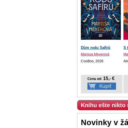
Dům rodu Safírů
S 
Marissa Meyerová
Ma
CooBoo, 2026
Al
15,- €
Cena od:
Knihu ešte nikto
Novinky v ž