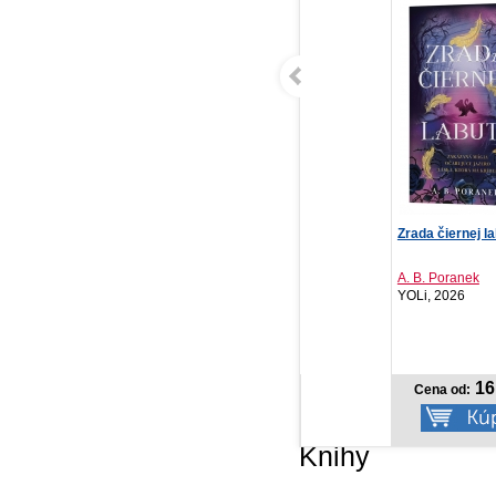
Nielen jedna noc
Zrada čiernej labute
NO
Apr
Simona Višňovcová
A. B. Poranek
IKAR, 2026
YOLi, 2026
PR
20
NOVINKA
13,42 €
16,42 €
Cena od:
Cena od:
Knihy