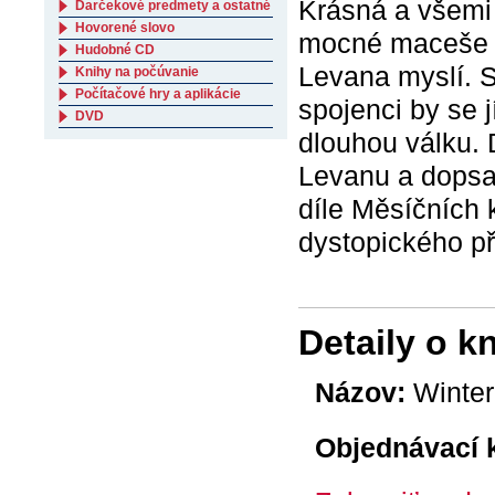
Krásná a všemi 
Darčekové predmety a ostatné
Hovorené slovo
mocné maceše kr
Hudobné CD
Levana myslí. 
Knihy na počúvanie
Počítačové hry a aplikácie
spojenci by se 
DVD
dlouhou válku. 
Levanu a dopsa
díle Měsíčních 
dystopického př
Detaily o k
Názov:
Winter
Objednávací 