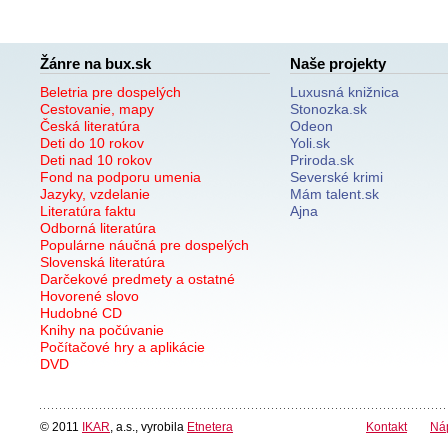
Žánre na bux.sk
Naše projekty
Beletria pre dospelých
Luxusná knižnica
Cestovanie, mapy
Stonozka.sk
Česká literatúra
Odeon
Deti do 10 rokov
Yoli.sk
Deti nad 10 rokov
Priroda.sk
Fond na podporu umenia
Severské krimi
Jazyky, vzdelanie
Mám talent.sk
Literatúra faktu
Ajna
Odborná literatúra
Populárne náučná pre dospelých
Slovenská literatúra
Darčekové predmety a ostatné
Hovorené slovo
Hudobné CD
Knihy na počúvanie
Počítačové hry a aplikácie
DVD
© 2011
IKAR
, a.s., vyrobila
Etnetera
Kontakt
Ná