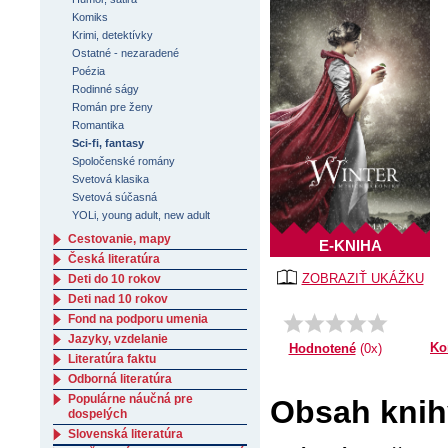
Komiks
Krimi, detektívky
Ostatné - nezaradené
Poézia
Rodinné ságy
Román pre ženy
Romantika
Sci-fi, fantasy
Spoločenské romány
Svetová klasika
Svetová súčasná
YOLi, young adult, new adult
Cestovanie, mapy
E-KNIHA
Česká literatúra
ZOBRAZIŤ UKÁŽKU
Deti do 10 rokov
Deti nad 10 rokov
Fond na podporu umenia
Jazyky, vzdelanie
Ko
Hodnotené
(0x)
Literatúra faktu
Odborná literatúra
Populárne náučná pre
Obsah knihy
dospelých
Slovenská literatúra