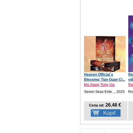
Heaven Official´s
Re
Blessing: Tian Guan Ci...
vl
Mo Xiang Tong Xiu
Ro
Seven Seas Ente..., 2025
Ro
26,46 €
Cena od: