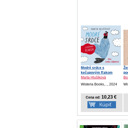
Modré srdce s
Že
kečupovým fľakom
po
Marta Hlušíková
Bo
Wisteria Books,..., 2024
Wi
10,23 €
Cena od: