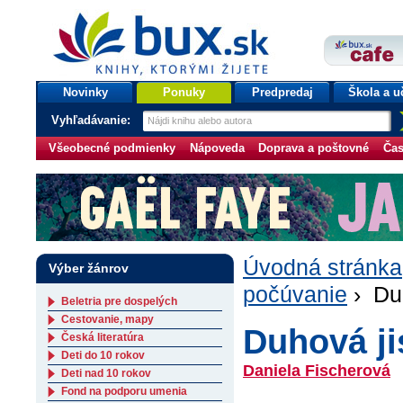
bux.sk
knihy, ktorými žijete
Úvodná stránka
Novinky
Ponuky
Predpredaj
Škola a u
Vyhľadávanie:
Všeobecné podmienky
Nápoveda
Doprava a poštovné
Čas
Úvodná stránka
Výber žánrov
počúvanie
› Duh
Beletria pre dospelých
Cestovanie, mapy
Duhová ji
Česká literatúra
Deti do 10 rokov
Daniela Fischerová
Deti nad 10 rokov
Fond na podporu umenia