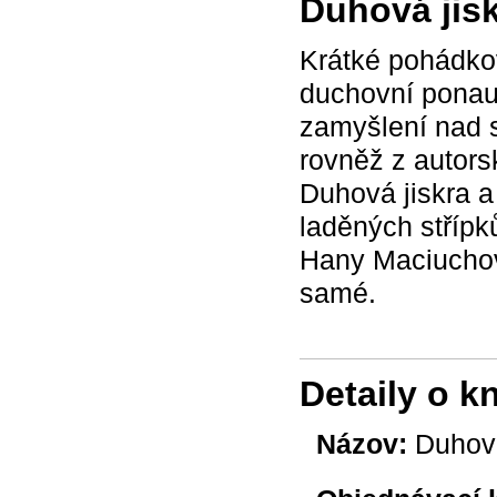
Duhová jis
Krátké pohádkov
duchovní ponau
zamyšlení nad s
rovněž z autors
Duhová jiskra a
laděných střípk
Hany Maciuchové
samé.
Detaily o k
Názov:
Duhová