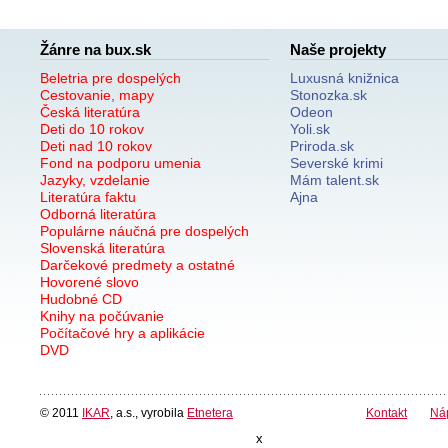
Žánre na bux.sk
Naše projekty
Beletria pre dospelých
Luxusná knižnica
Cestovanie, mapy
Stonozka.sk
Česká literatúra
Odeon
Deti do 10 rokov
Yoli.sk
Deti nad 10 rokov
Priroda.sk
Fond na podporu umenia
Severské krimi
Jazyky, vzdelanie
Mám talent.sk
Literatúra faktu
Ajna
Odborná literatúra
Populárne náučná pre dospelých
Slovenská literatúra
Darčekové predmety a ostatné
Hovorené slovo
Hudobné CD
Knihy na počúvanie
Počítačové hry a aplikácie
DVD
© 2011
IKAR
, a.s., vyrobila
Etnetera
Kontakt
Ná
x