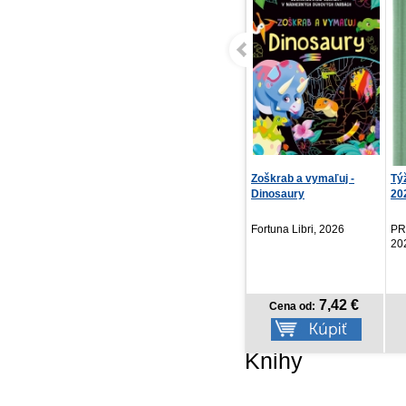
Zoškrab a vymaľuj -
Týždenný diár Biella
NO
Dinosaury
2027, zelený, 15 x ...
Po
Fortuna Libri, 2026
PRESCOGROUP SK,
PR
2026
20
7,42 €
6,57 €
Cena od:
Cena od:
Knihy