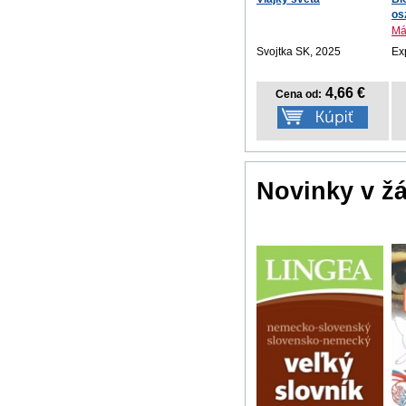
osz
Má
Svojtka SK, 2025
Ex
4,66 €
Cena od:
Novinky v ž