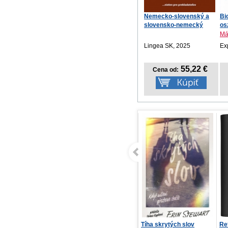
Nemecko-slovenský a
Bi
slovensko-nemecký
osz
ve...
Má
Lingea SK, 2025
Ex
55,22 €
Cena od:
Tíha skrytých slov
Refill – Týždenný
Ro