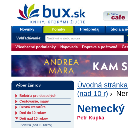
bux.sk
knihy, ktorými žijete
Úvodná stránka
Novinky
Ponuky
Predpredaj
Škola a u
Vyhľadávanie:
Všeobecné podmienky
Nápoveda
Doprava a poštovné
Čas
Úvodná stránka
Výber žánrov
(nad 10 r)
› Nem
Beletria pre dospelých
Cestovanie, mapy
Nemecký s
Česká literatúra
Deti do 10 rokov
Petr Kupka
Deti nad 10 rokov
Beletria (nad 10 rokov)