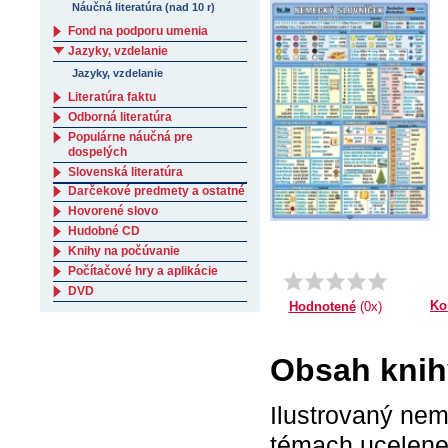
Náučná literatúra (nad 10 r)
Fond na podporu umenia
Jazyky, vzdelanie
Jazyky, vzdelanie
Literatúra faktu
Odborná literatúra
Populárne náučná pre
dospelých
Slovenská literatúra
Darčekové predmety a ostatné
Hovorené slovo
Hudobné CD
Knihy na počúvanie
Počítačové hry a aplikácie
DVD
Ko
Hodnotené
(0x)
Obsah knih
Ilustrovaný nem
témach ucelene