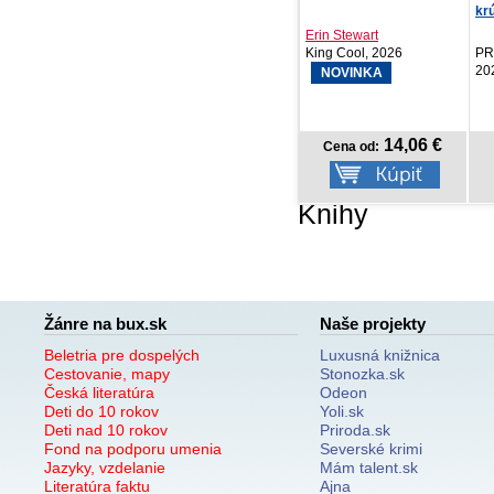
krúžkový diár s vymeni...
Erin Stewart
Ka
King Cool, 2026
PRESCOGROUP SK,
Na
2026
NOVINKA
14,06 €
8,97 €
Cena od:
Cena od:
Knihy
Žánre na bux.sk
Naše projekty
Beletria pre dospelých
Luxusná knižnica
Cestovanie, mapy
Stonozka.sk
Česká literatúra
Odeon
Deti do 10 rokov
Yoli.sk
Deti nad 10 rokov
Priroda.sk
Fond na podporu umenia
Severské krimi
Jazyky, vzdelanie
Mám talent.sk
Literatúra faktu
Ajna