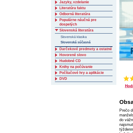
Jazyky, vzdelanie
Literatúra faktu
Odborná literatúra
Populárne náučná pre
dospelých
Slovenská literatúra
Slovenská klasika
Slovenská súčasná
Darčekové predmety a ostatné
Hovorené slovo
Hudobné CD
Knihy na počúvanie
Počítačové hry a aplikácie
DVD
Hod
Obsa
Prečo d
manžels
do vážn
najsmut
týždenn