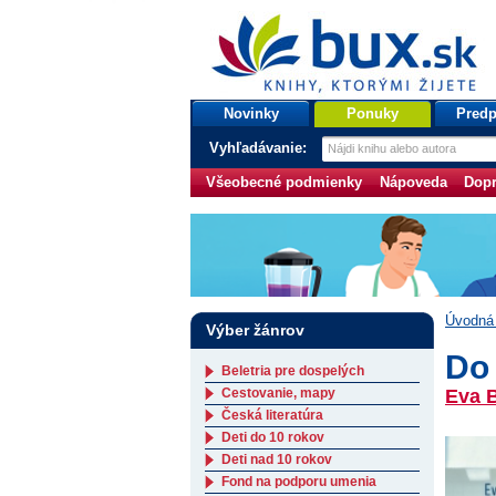
bux.sk
knihy, ktorými žijete
Úvodná stránka
Novinky
Ponuky
Predp
Vyhľadávanie:
Všeobecné podmienky
Nápoveda
Dopr
Úvodná 
Výber žánrov
Do 
Beletria pre dospelých
Cestovanie, mapy
Eva 
Česká literatúra
Deti do 10 rokov
Deti nad 10 rokov
Fond na podporu umenia