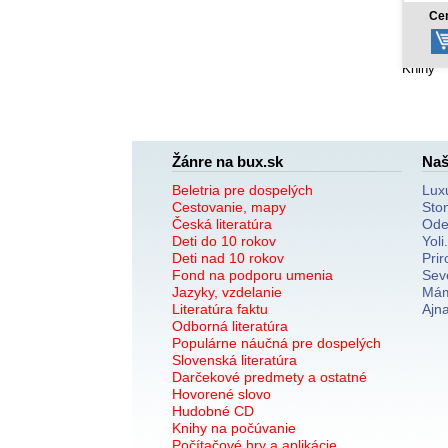
2,37 €
Cena od:
Ce
Knihy
Žánre na bux.sk
Naš
Beletria pre dospelých
Lux
Cestovanie, mapy
Sto
Česká literatúra
Ode
Deti do 10 rokov
Yoli
Deti nad 10 rokov
Prir
Fond na podporu umenia
Sev
Jazyky, vzdelanie
Mám
Literatúra faktu
Ajn
Odborná literatúra
Populárne náučná pre dospelých
Slovenská literatúra
Darčekové predmety a ostatné
Hovorené slovo
Hudobné CD
Knihy na počúvanie
Počítačové hry a aplikácie