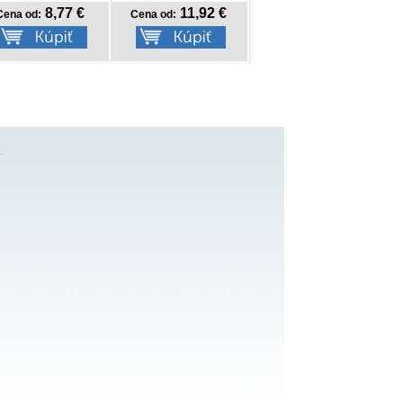
11,92 €
11,20 €
13,42 €
8,77 €
ena od:
Cena od:
Cena od:
Cena od: