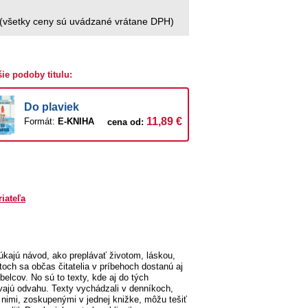
(všetky ceny sú uvádzané vrátane DPH)
šie podoby titulu:
Do plaviek
11,89 €
Formát:
E-KNIHA
cena od:
riateľa
núkajú návod, ako preplávať životom, láskou,
och sa občas čitatelia v príbehoch dostanú aj
belcov. No sú to texty, kde aj do tých
ávajú odvahu. Texty vychádzali v denníkoch,
s nimi, zoskupenými v jednej knižke, môžu tešiť