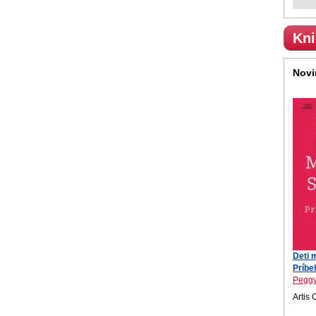
Kni
Novi
Deti 
Príbeh
Peggy
Artis 