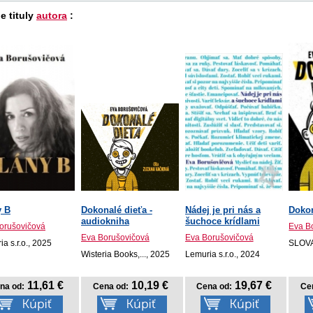
e tituly
autora
:
y B
Dokonalé dieťa -
Nádej je pri nás a
Dokon
audiokniha
šuchoce krídlami
orušovičová
Eva B
Eva Borušovičová
Eva Borušovičová
a s.r.o., 2025
SLOVA
Wisteria Books,..., 2025
Lemuria s.r.o., 2024
11,61 €
10,19 €
19,67 €
na od:
Cena od:
Cena od:
Ce