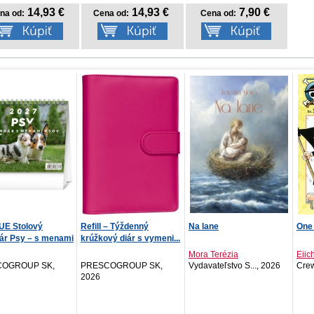
14,93 €
14,93 €
7,90 €
na od:
Cena od:
Cena od:
 – Týždenný
Na lane
One Piece 16: Pochodeň
Moja
vý diár s vymeni...
Zvier
Mora Terézia
Eiichiro Oda
OGROUP SK,
Vydavateľstvo S..., 2026
Crew, 2026
Svoj