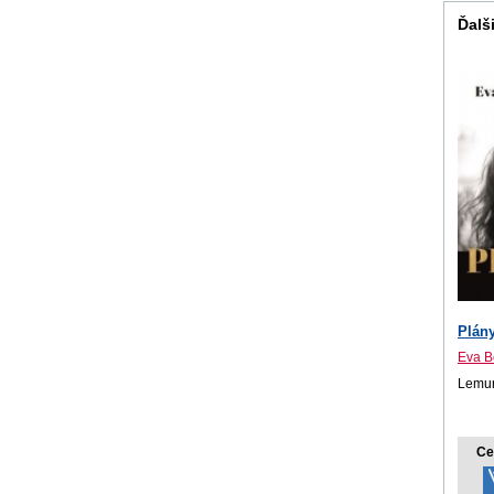
Ďalši
Plán
Eva B
Lemuri
Ce