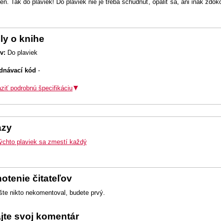
ň. Tak do plaviek! Do plaviek nie je treba schudnúť, opáliť sa, ani inak zdoko
ly o knihe
v:
Do plaviek
dnávací kód
-
ziť podrobnú špecifikáciu
azy
ýchto plaviek sa zmestí každý
otenie čitateľov
šte nikto nekomentoval, budete prvý.
ajte svoj komentár