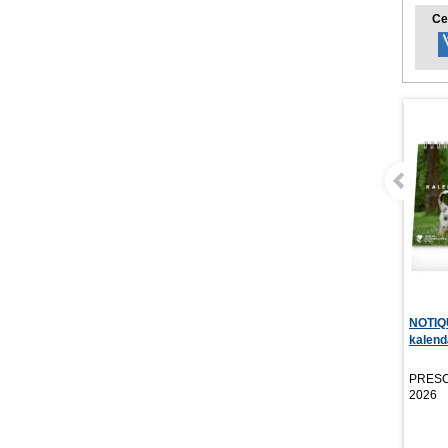
Ce
NOTIQUE Stolový
Refill
kalendár Psy – s menami
krúžko
...
PRESCOGROUP SK,
PRESC
2026
2026