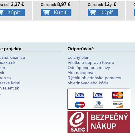
8,97 €
12,- €
8,77 €
na od:
Cena od:
Cena od:
C
e projekty
Odporúčané
usná knižnica
Edičný plán
nozka.sk
Všetko o doprave tovaru
on
Odstúpenie od zmluvy
.sk
Ako nakupovať
oda.sk
Rýchla objednávka pomocou
erské krimi
objednávacieho kódu
 talent.sk
a