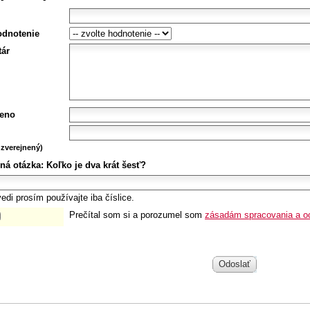
odnotenie
ár
eno
zverejnený)
ná otázka:
Koľko je dva krát šesť?
edi prosím používajte iba číslice.
Prečítal som si a porozumel som
zásadám spracovania a o
Odoslať