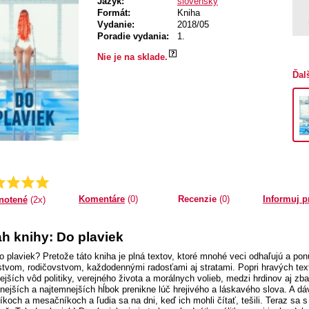
Jazyk:
slovenský
Formát:
Kniha
Vydanie:
2018/05
Poradie vydania:
1.
Nie je na sklade.
Ďal
Priemer:
5.0
Komentáre
(0)
Recenzie
(0)
Informuj p
notené
(2x)
h knihy: Do plaviek
o plaviek? Pretože táto kniha je plná textov, ktoré mnohé veci odhaľujú a po
tvom, rodičovstvom, každodennými radosťami aj stratami. Popri hravých text
ejších vôd politiky, verejného života a morálnych volieb, medzi hrdinov aj zba
nejších a najtemnejších hĺbok prenikne lúč hrejivého a láskavého slova. A d
íkoch a mesačníkoch a ľudia sa na dni, keď ich mohli čítať, tešili. Teraz sa 