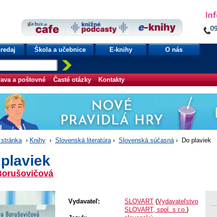
redaj
Škola a učebnice
E-knihy
O nás
ava a poštovné
Časté otázky
Kontakty
stránka
›
Knihy
›
Slovenská literatúra
›
Slovenská súčasná
› Do plaviek
plaviek
Borušovičová
Vydavateľ:
SLOVART
(
Vydavateľstvo
SLOVART, spol. s r.o.
)