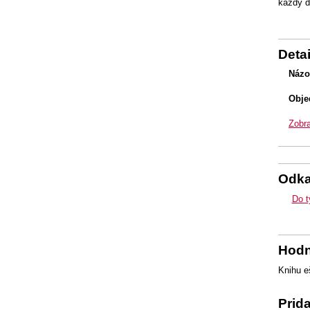
každý de
Detai
Názo
Obje
Zobra
Odk
Do t
Hodn
Knihu e
Prid