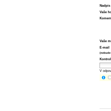
Nadpis
Vaše h
Koment
Vaše m
E-mail
(nebude 
Kontrol
V odpov