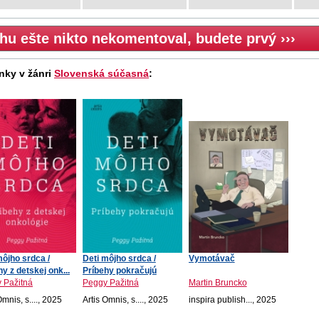
hu ešte nikto nekomentoval, budete prvý ›››
nky v žánri
Slovenská súčasná
:
môjho srdca /
Deti môjho srdca /
Vymotávač
y z detskej onk...
Príbehy pokračujú
 Pažitná
Peggy Pažitná
Martin Bruncko
Omnis, s...., 2025
Artis Omnis, s...., 2025
inspira publish..., 2025