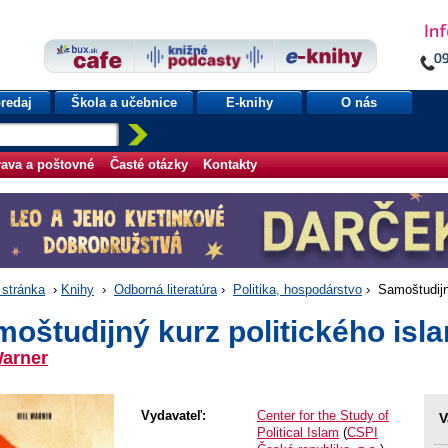
redaj
Škola a učebnice
E-knihy
O nás
ava a poštovné
Časté otázky
Kontakty
stránka
›
Knihy
›
Odborná literatúra
›
Politika, hospodárstvo
› Samoštudijný
oštudijný kurz politického isl
Warner
Vydavateľ:
Center for the Study of
V
Political Islam
(
CSPI