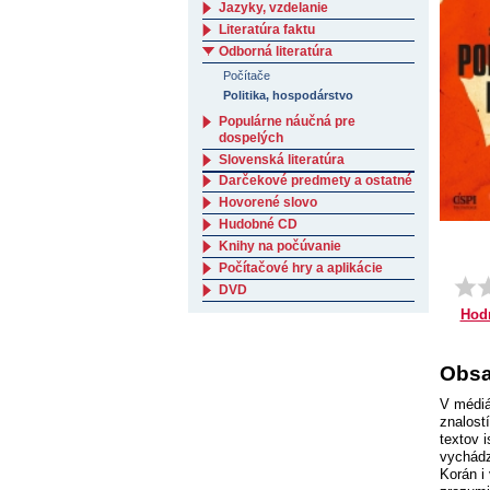
Jazyky, vzdelanie
Literatúra faktu
Odborná literatúra
Počítače
Politika, hospodárstvo
Populárne náučná pre
dospelých
Slovenská literatúra
Darčekové predmety a ostatné
Hovorené slovo
Hudobné CD
Knihy na počúvanie
Počítačové hry a aplikácie
DVD
Hod
Obsa
V médiá
znalost
textov 
vychádz
Korán i