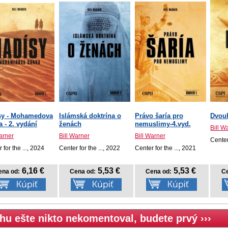
sy - Mohamedova
Islámská doktrína o
Právo šaría pro
Dvou
 - 2. vydání
ženách
nemuslimy-4.vyd.
Bill W
arner
Bill Warner
Bill Warner
Center
 for the ..., 2024
Center for the ..., 2022
Center for the ..., 2021
6,16 €
5,53 €
5,53 €
ena od:
Cena od:
Cena od:
Ce
hu ešte nikto nekomentoval, budete prvý ›››