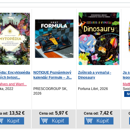
UE Poznámkový
Zoškrab a vymaľuj -
Ja som bager! Tvarované
Siro
r Formule – Ji...
Dinosaury
leporelo
Matthew Scott
Dani
OGROUP SK,
Fortuna Libri, 2026
Svojtka SK, 2026
Vend
NOVINKA
5,97 €
7,42 €
5,18 €
na od:
Cena od:
Cena od:
C