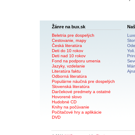
Žánre na bux.sk
Naš
Beletria pre dospelých
Lux
Cestovanie, mapy
Sto
Česká literatúra
Ode
Deti do 10 rokov
Yoli
Deti nad 10 rokov
Prir
Fond na podporu umenia
Sev
Jazyky, vzdelanie
Mám
Literatúra faktu
Ajn
Odborná literatúra
Populárne náučná pre dospelých
Slovenská literatúra
Darčekové predmety a ostatné
Hovorené slovo
Hudobné CD
Knihy na počúvanie
Počítačové hry a aplikácie
DVD