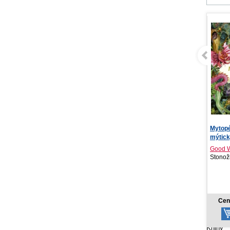
Mytopédia: Encyklopédia
NOTIQ
mýtických bytost...
kalendá
Good Wives and Warri...
Stonožka, 2022
PRESC
2026
13,52 €
Cena od:
Ce
Knihy