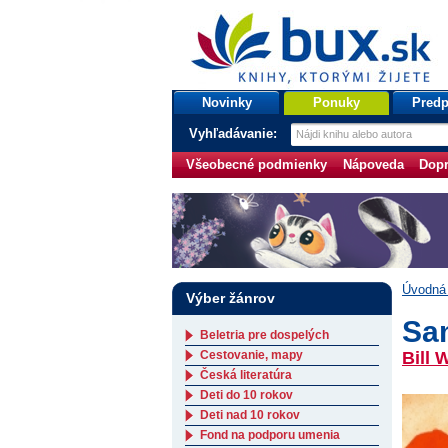
bux.sk
knihy, ktorými žijete
Úvodná stránka
Novinky
Ponuky
Predp
Vyhľadávanie:
Všeobecné podmienky
Nápoveda
Dopr
Úvodná 
Výber žánrov
Sam
Beletria pre dospelých
Cestovanie, mapy
Bill 
Česká literatúra
Deti do 10 rokov
Deti nad 10 rokov
Fond na podporu umenia