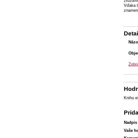
zrozumi
Vďaka t
znamená
Detai
Názo
Obje
Zobra
Hodn
Knihu e
Prid
Nadpis
Vaše h