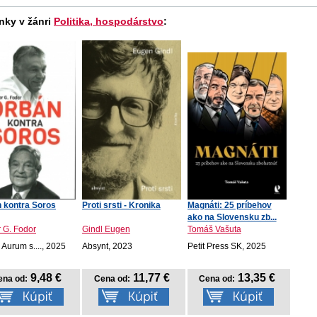
nky v žánri
Politika, hospodárstvo
:
 kontra Soros
Proti srsti - Kronika
Magnáti: 25 príbehov
ako na Slovensku zb...
 G. Fodor
Gindl Eugen
Tomáš Vašuta
 Aurum s...., 2025
Absynt, 2023
Petit Press SK, 2025
9,48 €
11,77 €
13,35 €
ena od:
Cena od:
Cena od: