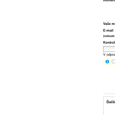
Koment
Vaše m
E-mail
(nebude 
Kontrol
V odpov
Ďalši