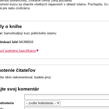
teľnou slovenčinou, získame cenný zdroj poznania.
omuto kurzu sa zbavíte všetkých nejasností v oblasti islamu. Pochopíte, čo 
 pre našu civilizáciu.
ly o knihe
v:
Samoštudijný kurz politického islamu
dnávací kód
NA396816
ziť podrobnú špecifikáciu
otenie čitateľov
šte nikto nekomentoval, budete prvý.
ajte svoj komentár
odnotenie