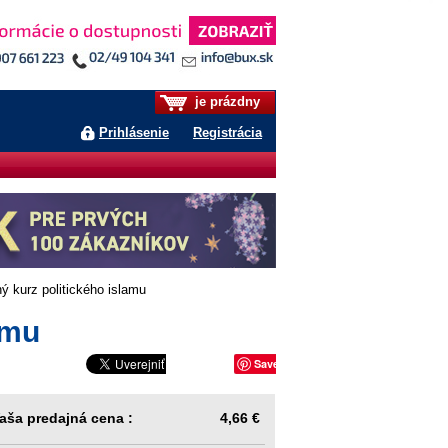
je prázdny
Prihlásenie
Registrácia
 kurz politického islamu
amu
Save
aša predajná cena :
4,66 €