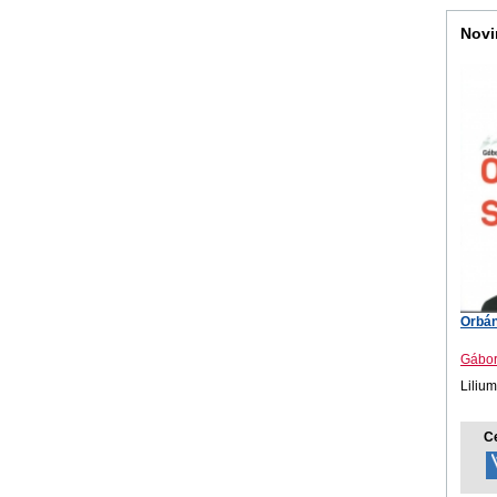
Novi
Orbán
Gábor
Lilium
C