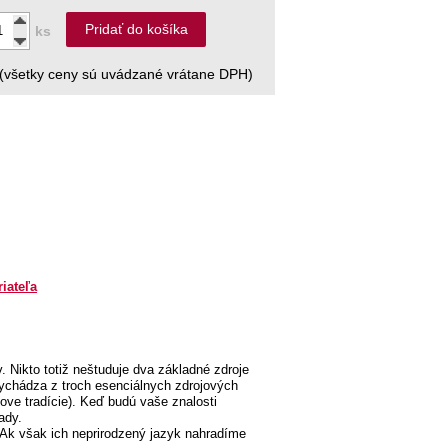
Pridať do košíka
ks
(všetky ceny sú uvádzané vrátane DPH)
riateľa
 Nikto totiž neštuduje dva základné zdroje
ychádza z troch esenciálnych zdrojových
ve tradície). Keď budú vaše znalosti
ady.
. Ak však ich neprirodzený jazyk nahradíme