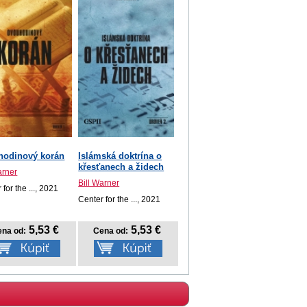
hodinový korán
Islámská doktrína o
křesťanech a židech
arner
Bill Warner
 for the ..., 2021
Center for the ..., 2021
5,53 €
5,53 €
na od:
Cena od: