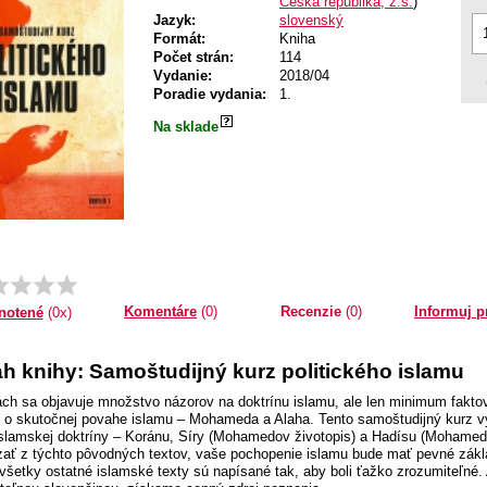
Česká republika, z.s.
)
Jazyk:
slovenský
Formát:
Kniha
Počet strán:
114
Vydanie:
2018/04
Poradie vydania:
1.
Na sklade
Komentáre
(0)
Recenzie
(0)
Informuj p
notené
(0x)
h knihy: Samoštudijný kurz politického islamu
ch sa objavuje množstvo názorov na doktrínu islamu, ale len minimum faktov.
í o skutočnej povahe islamu – Mohameda a Alaha. Tento samoštudijný kurz v
islamskej doktríny – Koránu, Síry (Mohamedov životopis) a Hadísu (Mohamedo
ať z týchto pôvodných textov, vaše pochopenie islamu bude mať pevné zákl
 všetky ostatné islamské texty sú napísané tak, aby boli ťažko zrozumiteľné