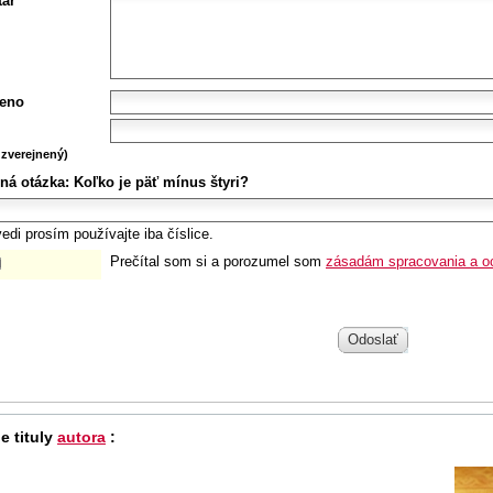
ár
eno
zverejnený)
ná otázka:
Koľko je päť mínus štyri?
edi prosím používajte iba číslice.
Prečítal som si a porozumel som
zásadám spracovania a o
Odoslať
e tituly
autora
: