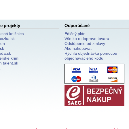
e projekty
Odporúčané
usná knižnica
Edičný plán
nozka.sk
Všetko o doprave tovaru
on
Odstúpenie od zmluvy
.sk
Ako nakupovať
oda.sk
Rýchla objednávka pomocou
erské krimi
objednávacieho kódu
 talent.sk
a