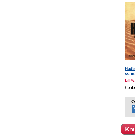
Hadí
sunna
Bill W
Center
C
Kni