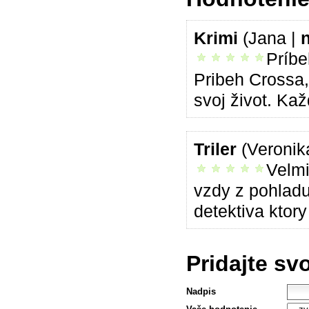
Krimi
(Jana |
Príbe
vrelo odporúčam
Pribeh Crossa,
svoj život. Kaž
Triler
(Veronik
Velmi
vrelo odporúčam
vzdy z pohladu
detektiva ktory
Pridajte sv
Nadpis