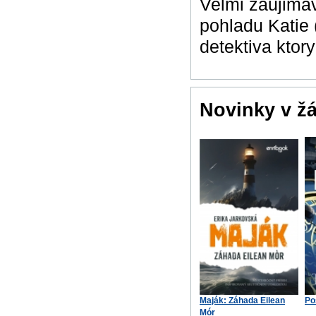
Velmi zaujimav
pohladu Katie 
detektiva ktory
Novinky v ž
Maják: Záhada Eilean
Po
Mór