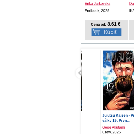
Erika Jarkovská
Da
Enribook, 2025
IK
8,61 €
Cena od:
Rozuzlení
Jujutsu Kaisen - Prokleté
Zo
války 19: Prvn...
Je
Helen Hardt
Gege Akutami
Red, 2026
Crew, 2026
For