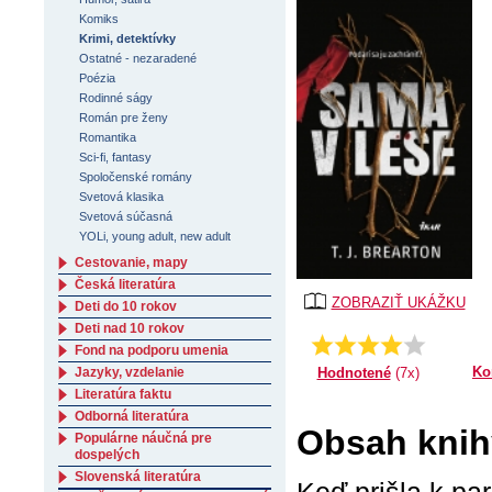
Komiks
Krimi, detektívky
Ostatné - nezaradené
Poézia
Rodinné ságy
Román pre ženy
Romantika
Sci-fi, fantasy
Spoločenské romány
Svetová klasika
Svetová súčasná
YOLi, young adult, new adult
Cestovanie, mapy
Česká literatúra
ZOBRAZIŤ UKÁŽKU
Deti do 10 rokov
Deti nad 10 rokov
4.42857142857143
Priemer:
Fond na podporu umenia
Ko
Hodnotené
(7x)
Jazyky, vzdelanie
Literatúra faktu
Odborná literatúra
Obsah knih
Populárne náučná pre
dospelých
Slovenská literatúra