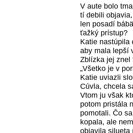
V aute bolo tma
tí debili objavi
len posadí báb
ťažký prístup?
Katie nastúpila 
aby mala lepší 
Zblízka jej znel
„Všetko je v por
Katie uviazli sl
Cúvla, chcela sa
Vtom ju však kt
potom pristála 
pomotali. Čo sa
kopala, ale nem
objavila silueta