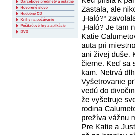
Keď prišla k pa
Darčekové predmety a ostatné
Zastala, ale nik
Hovorené slovo
Hudobné CD
„Haló?“ zavolal
Knihy na počúvanie
„Haló? Je tam n
Počítačové hry a aplikácie
DVD
Katie Calumeto
auta pri miestno
ani živej duše.
čierne. Keď sa 
kam. Netrvá dlh
Vyšetrovanie pr
vedú do divočin
že vyšetruje svo
rodina Calumeto
prežíva vážnu m
Pre Katie a Jus