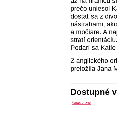
až na hranicu sí
prečo uniesol K
dostať sa z div
nástrahami, ako
a močiare. A na
stratí orientáciu
Podarí sa Kati
Z anglického or
preložila Jana 
Dostupné ve
Sama v lese