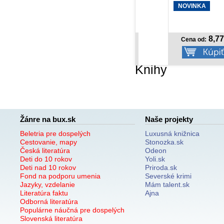
NOVINKA
NOVINKA
14,06 €
8,77 €
Cena od:
Cena od:
Knihy
Žánre na bux.sk
Naše projekty
Beletria pre dospelých
Luxusná knižnica
Cestovanie, mapy
Stonozka.sk
Česká literatúra
Odeon
Deti do 10 rokov
Yoli.sk
Deti nad 10 rokov
Priroda.sk
Fond na podporu umenia
Severské krimi
Jazyky, vzdelanie
Mám talent.sk
Literatúra faktu
Ajna
Odborná literatúra
Populárne náučná pre dospelých
Slovenská literatúra