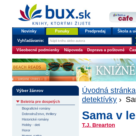
bux.sk
knihy, ktorými žijete
Úvodná stránka
Novinky
Ponuky
Predpredaj
Škola a u
Vyhľadávanie:
Všeobecné podmienky
Nápoveda
Doprava a poštovné
Čas
Úvodná stránka
Výber žánrov
detektívky
› Sa
Beletria pre dospelých
Biografické romány
Sama v l
Dobrodružstvo, thrillery
Historické romány
T.J. Brearton
Hobby - deti
Horor
Humor, satira