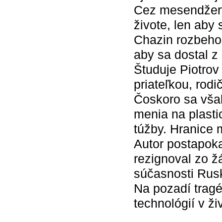
Cez mesendžery,
živote, len aby
Chazin rozbehol
aby sa dostal z 
Študuje Piotrov
priateľkou, rod
Čoskoro sa však
menia na plasti
túžby. Hranice 
Autor postapoka
rezignoval zo žá
súčasnosti Rusk
Na pozadí tragé
technológií v ži