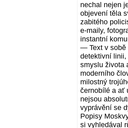
nechal nejen je
objevení těla s
zabitého polici
e-maily, fotogr
instantní komu
— Text v sobě 
detektivní lini
smyslu života a
moderního člov
milostný trojú
černobílé a ať 
nejsou absolut
vyprávění se d
Popisy Moskvy
si vyhledával 