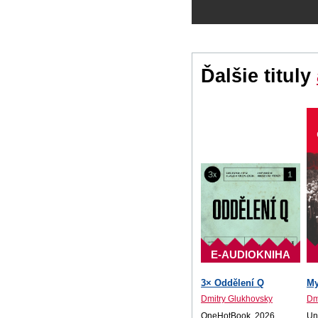
Ďalšie tituly
E-AUDIOKNIHA
3× Oddělení Q
My
Dmitry Glukhovsky
Dm
OneHotBook, 2026
Un