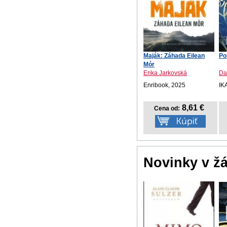
Maják: Záhada Eilean
Po
Mór
Erika Jarkovská
Da
Enribook, 2025
IK
8,61 €
Cena od:
Novinky v ž