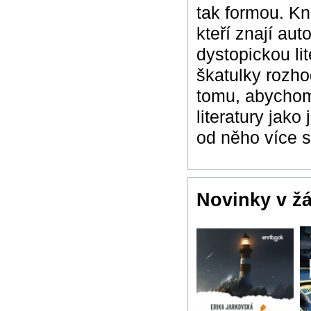
tak formou. Kn
kteří znají auto
dystopickou li
škatulky rozh
tomu, abychom 
literatury jak
od něho více s
Novinky v ž