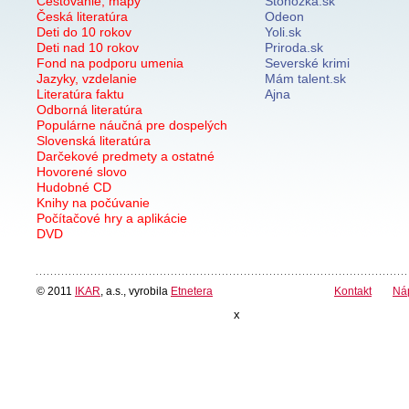
Cestovanie, mapy
Stonozka.sk
Česká literatúra
Odeon
Deti do 10 rokov
Yoli.sk
Deti nad 10 rokov
Priroda.sk
Fond na podporu umenia
Severské krimi
Jazyky, vzdelanie
Mám talent.sk
Literatúra faktu
Ajna
Odborná literatúra
Populárne náučná pre dospelých
Slovenská literatúra
Darčekové predmety a ostatné
Hovorené slovo
Hudobné CD
Knihy na počúvanie
Počítačové hry a aplikácie
DVD
© 2011
IKAR
, a.s., vyrobila
Etnetera
Kontakt
Ná
x