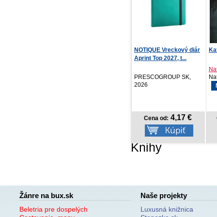
Lazár
NOTIQUE Vreckový diár
Ka
Aprint Top 2027, t...
Nelio Biedermann
Nat
IKAR, 2026
PRESCOGROUP SK,
Nat
2026
13,42 €
4,17 €
Cena od:
Cena od:
Knihy
Žánre na bux.sk
Naše projekty
Beletria pre dospelých
Luxusná knižnica