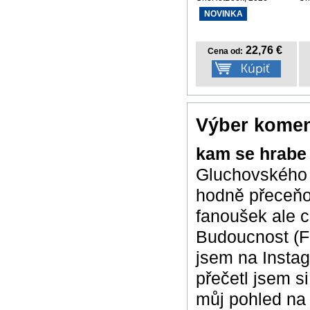
NOVINKA
22,76 €
Cena od:
Výber komen
kam se hrabe
Gluchovského M
hodně přeceňov
fanoušek ale c
Budoucnost (Fu
jsem na Insta
přečetl jsem si
můj pohled na 