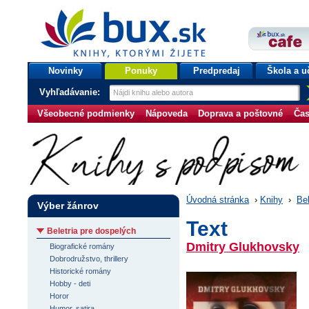
bux.sk
knihy, ktorými žijete
Úvodná stránka
Novinky
Ponuky
Predpredaj
Škola a u
Vyhľadávanie:
Všeobecné podmienky
Nápoveda
Doprava a poštovné
Čas
Úvodná stránka
›
Knihy
›
Bel
Výber žánrov
Text
Beletria pre dospelých
Dmitry Glukhovsky
Biografické romány
Dobrodružstvo, thrillery
Historické romány
Hobby - deti
Horor
Humor, satira