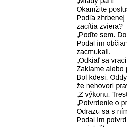
„Mladý pán!“
Okamžite poslu
Podľa zhrbenej 
zacítia zviera?
„Poďte sem. Dok
Podal im občian
zacmukali.
„Odkiaľ sa vraci
Zaklame alebo 
Bol kdesi. Oddy
že nehovorí pr
„Z výkonu. Trest
„Potvrdenie o p
Odrazu sa s ní
Podal im potvrd