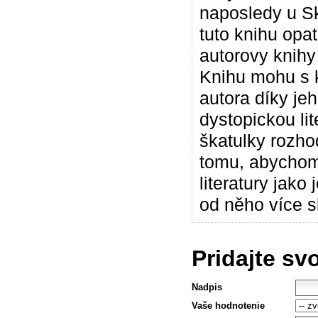
naposledy u S
tuto knihu opat
autorovy knihy
Knihu mohu s k
autora díky jeho
dystopickou li
škatulky rozh
tomu, abychom 
literatury jak
od něho více s
Pridajte sv
Nadpis
Vaše hodnotenie