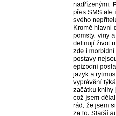
nadřízenými. P
přes SMS ale i
svého nepřítel
Kromě hlavní de
pomsty, viny a
definují život
zde i morbidní
postavy nejsou
epizodní post
jazyk a rytmu
vyprávění týk
začátku knihy
což jsem děla
rád, že jsem si
za to. Starší 