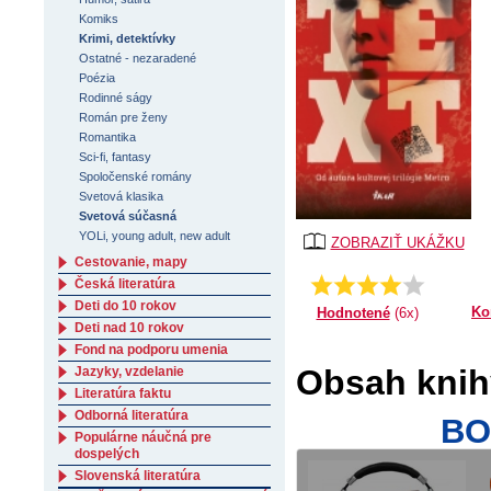
Komiks
Krimi, detektívky
Ostatné - nezaradené
Poézia
Rodinné ságy
Román pre ženy
Romantika
Sci-fi, fantasy
Spoločenské romány
Svetová klasika
Svetová súčasná
YOLi, young adult, new adult
ZOBRAZIŤ UKÁŽKU
Cestovanie, mapy
4.16666666666667
Priemer:
Česká literatúra
Deti do 10 rokov
Ko
Hodnotené
(6x)
Deti nad 10 rokov
Fond na podporu umenia
Obsah knih
Jazyky, vzdelanie
Literatúra faktu
Odborná literatúra
BO
Populárne náučná pre
dospelých
Slovenská literatúra