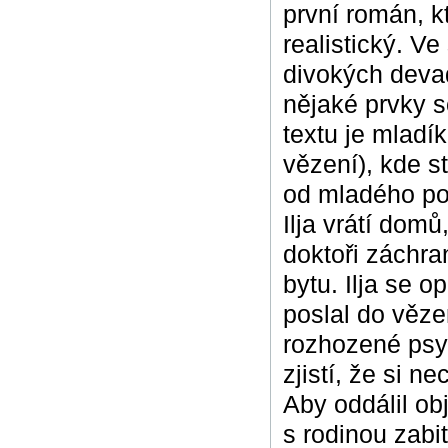
první román, k
realistický. Ve
divokých devad
nějaké prvky s
textu je mladík
vězení), kde s
od mladého po
Ilja vrátí domů
doktoři záchra
bytu. Ilja se o
poslal do věze
rozhozené psyc
zjistí, že si n
Aby oddálil ob
s rodinou zabit