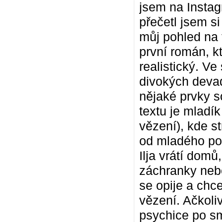
jsem na Instag
přečetl jsem si
můj pohled na t
první román, k
realistický. Ve
divokých devad
nějaké prvky sc
textu je mladík
vězení), kde s
od mladého po
Ilja vrátí domů
záchranky nebo
se opije a chce
vězení. Ačkoli
psychice po smr