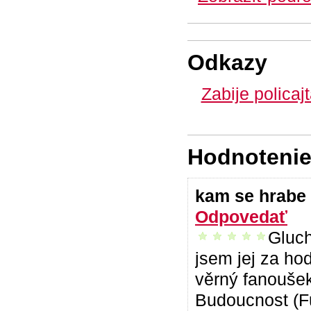
Odkazy
Zabije policaj
Hodnotenie 
kam se hrabe
Odpovedať
Gluch
vrelo odporúčam
jsem jej za ho
věrný fanoušek
Budoucnost (Fu