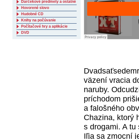
Darčekové predmety a ostatné
Hovorené slovo
Hudobné CD
Knihy na počúvanie
Počítačové hry a aplikácie
DVD
Dvadsaťsedemro
väzení vracia d
naruby. Odcudzi
príchodom priši
a falošného obv
Chazina, ktorý 
s drogami. A tu 
Iľja sa zmocní j