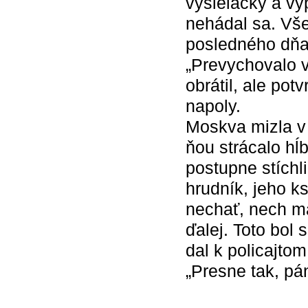
vysielačky a vyp
nehádal sa. Vše
posledného dňa.
„Prevychovalo v
obrátil, ale pot
napoly.
Moskva mizla v
ňou strácalo hĺ
postupne stíchl
hrudník, jeho ks
nechať, nech má
ďalej. Toto bol 
dal k policajtom
„Presne tak, pá