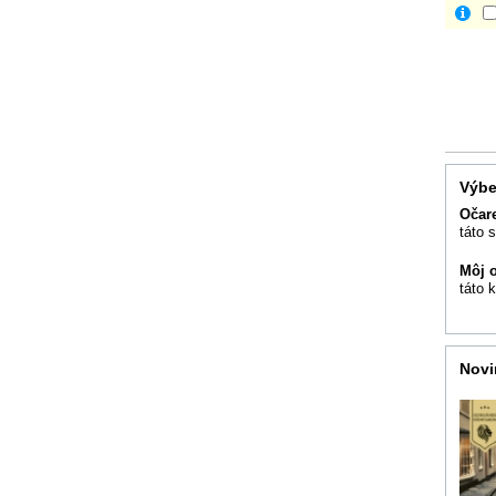
Výbe
Očar
táto 
Môj 
táto 
Novi