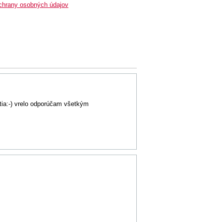
chrany osobných údajov
ätia:-) vrelo odporúčam všetkým