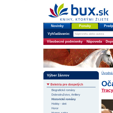
bux.sk
knihy, ktorými žijete
Úvodná stránka
Novinky
Ponuky
Predp
Vyhľadávanie:
Všeobecné podmienky
Nápoveda
Dopr
Úvodná 
Výber žánrov
Oč
Beletria pre dospelých
Trac
Biografické romány
Dobrodružstvo, thrillery
Historické romány
Hobby - deti
Horor
Humor, satira