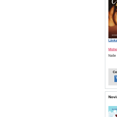
Láska
Mishe
Naše 
Ce
Novi