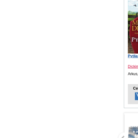
Pytli
Dicki
Arkus
Ce