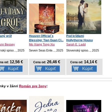
aný gróf
Heaven Official´s
Pod krídlami
Blessing: Tian Guan Ci...
Hollythorne Housu
Ann Bessey
Mo Xiang Tong Xiu
Sarah E. Ladd
ský spiso..., 2025
Seven Seas Ente..., 2025
Slovenský spiso..., 2025
12,56 €
26,46 €
14,14 €
na od:
Cena od:
Cena od:
nky v žánri
Román pre ženy
: