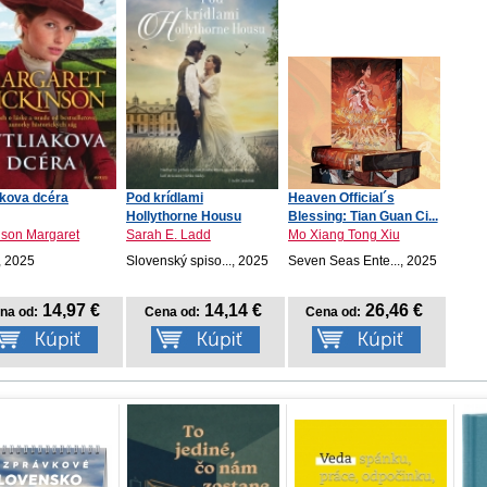
akova dcéra
Pod krídlami
Heaven Official´s
Hollythorne Housu
Blessing: Tian Guan Ci...
nson Margaret
Sarah E. Ladd
Mo Xiang Tong Xiu
, 2025
Slovenský spiso..., 2025
Seven Seas Ente..., 2025
14,97 €
14,14 €
26,46 €
na od:
Cena od:
Cena od: