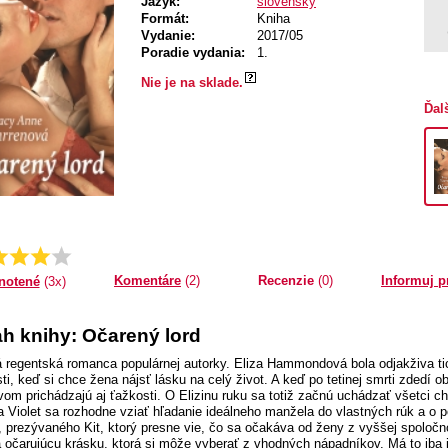
Jazyk:
slovenský
Formát:
Kniha
Vydanie:
2017/05
Poradie vydania:
1.
Nie je na sklade.
Ďal
333333333333
Priemer:
Komentáre
(2)
Recenzie
(0)
Informuj p
notené
(3x)
h knihy: Očarený lord
 regentská romanca populárnej autorky. Eliza Hammondová bola odjakživa tic
sti, keď si chce žena nájsť lásku na celý život. A keď po tetinej smrti zded
vom prichádzajú aj ťažkosti. O Elizinu ruku sa totiž začnú uchádzať všetci cha
ka Violet sa rozhodne vziať hľadanie ideálneho manžela do vlastných rúk a o
, prezývaného Kit, ktorý presne vie, čo sa očakáva od ženy z vyššej spoločn
 očarujúcu krásku, ktorá si môže vyberať z vhodných nápadníkov. Má to iba j