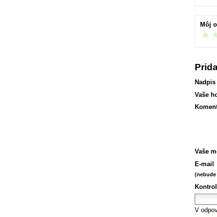
Môj 
príjemn
Prid
Nadpis
Vaše h
Koment
Vaše m
E-mail
(nebude 
Kontrol
V odpov