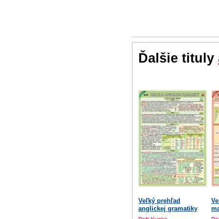
Ďalšie tituly
Veľký prehľad
Ve
anglickej gramatiky
ma