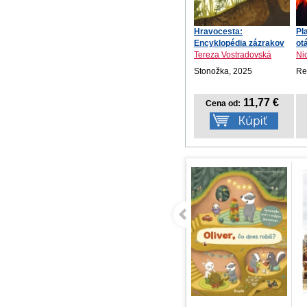
Hravocesta:
Pl
Encyklopédia zázrakov
ot
prírod...
Tereza Vostradovská
Ni
Stonožka, 2025
Re
11,77 €
Cena od: