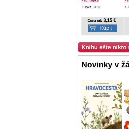
Petr Kupka
Pe
Kupka, 2026
Ku
3,15 €
Cena od:
Knihu ešte nikto
Novinky v ž