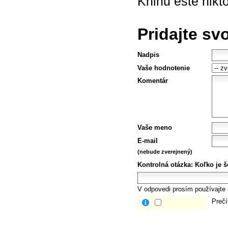
Knihu ešte nikt
Pridajte sv
Nadpis
Vaše hodnotenie
Komentár
Vaše meno
E-mail
(nebude zverejnený)
Kontrolná otázka:
Koľko je š
V odpovedi prosím používajte i
Prečí