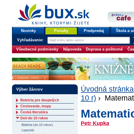
bux.sk
knihy, ktorými žijete
Úvodná stránka
Novinky
Ponuky
Predpredaj
Škola a u
Vyhľadávanie:
Všeobecné podmienky
Nápoveda
Doprava a poštovné
Čas
Úvodná stránka
Výber žánrov
10 r)
› Matematic
Beletria pre dospelých
Cestovanie, mapy
Matematic
Česká literatúra
Deti do 10 rokov
Petr Kupka
Beletria (do 10 rokov)
Leporelo