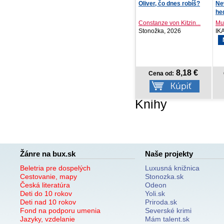
Oliver, čo dnes robíš?
New York: Malý atlas pre
Na 
hedonistov
Constanze von Kitzin...
Muriel Françoise, Sy...
Jo
Stonožka, 2026
IKAR, 2026
En
NOVINKA
8,18 €
26,18 €
Cena od:
Cena od:
Knihy
Žánre na bux.sk
Naše projekty
Beletria pre dospelých
Luxusná knižnica
Cestovanie, mapy
Stonozka.sk
Česká literatúra
Odeon
Deti do 10 rokov
Yoli.sk
Deti nad 10 rokov
Priroda.sk
Fond na podporu umenia
Severské krimi
Jazyky, vzdelanie
Mám talent.sk