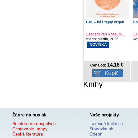
TUK – náš tajný orgán
Bouře nekonečné krásy
Te
Liesbeth van Rossum,...
Julianne MacLean
Li
Interez media, 2026
Kontrast, 2026
Ve
NOVINKA
14,18 €
14,06 €
Cena od:
Cena od:
Knihy
Žánre na bux.sk
Naše projekty
Beletria pre dospelých
Luxusná knižnica
Cestovanie, mapy
Stonozka.sk
Česká literatúra
Odeon