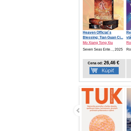
Heaven Official´s
Re
Blessing: Tian Guan Ci...
vl
Mo Xiang Tong Xiu
Ro
Seven Seas Ente..., 2025
Ro
26,46 €
Cena od: