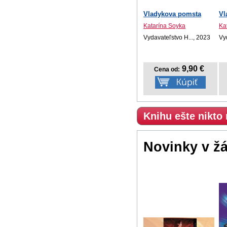
Vladykova pomsta
Vl
Katarína Soyka
Ka
Vydavateľstvo H..., 2023
Vy
9,90 €
Cena od:
Knihu ešte nikto
Novinky v ž