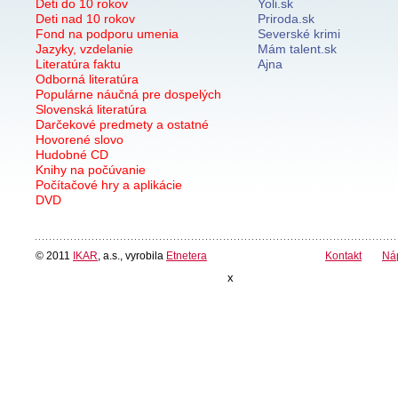
Deti do 10 rokov
Yoli.sk
Deti nad 10 rokov
Priroda.sk
Fond na podporu umenia
Severské krimi
Jazyky, vzdelanie
Mám talent.sk
Literatúra faktu
Ajna
Odborná literatúra
Populárne náučná pre dospelých
Slovenská literatúra
Darčekové predmety a ostatné
Hovorené slovo
Hudobné CD
Knihy na počúvanie
Počítačové hry a aplikácie
DVD
© 2011
IKAR
, a.s., vyrobila
Etnetera
Kontakt
Ná
x