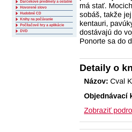
Darčekové predmety a ostatné
má stať. Mocicht
Hovorené slovo
sobáš, takže jej
Hudobné CD
Knihy na počúvanie
kentauri, pavúk
Počítačové hry a aplikácie
dostávajú do vo
DVD
Ponorte sa do d
Detaily o k
Názov:
Cval K
Objednávací 
Zobraziť podro