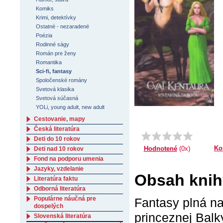
Komiks
Krimi, detektívky
Ostatné - nezaradené
Poézia
Rodinné ságy
Román pre ženy
Romantika
Sci-fi, fantasy
Spoločenské romány
Svetová klasika
Svetová súčasná
YOLi, young adult, new adult
Cestovanie, mapy
Česká literatúra
Deti do 10 rokov
Ko
Hodnotené
(0x)
Deti nad 10 rokov
Fond na podporu umenia
Jazyky, vzdelanie
Obsah knih
Literatúra faktu
Odborná literatúra
Populárne náučná pre
Fantasy plná na
dospelých
princeznej Balk
Slovenská literatúra