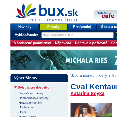
bux.sk
knihy, ktorými žijete
Úvodná stránka
Novinky
Ponuky
Predpredaj
Škola a u
Vyhľadávanie:
Všeobecné podmienky
Nápoveda
Doprava a poštovné
Čas
Úvodná stránka
›
Knihy
›
Bel
Výber žánrov
Cval Kentau
Beletria pre dospelých
Katarína Soyka
Biografické romány
Dobrodružstvo, thrillery
Historické romány
Hobby - deti
Horor
Humor, satira