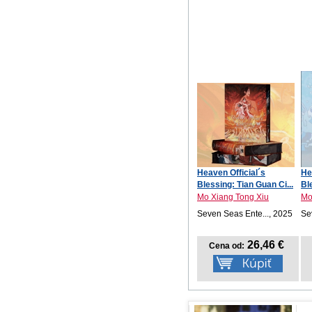
Heaven Official´s
He
Blessing: Tian Guan Ci...
Bl
Mo Xiang Tong Xiu
Mo
Seven Seas Ente..., 2025
Se
26,46 €
Cena od: