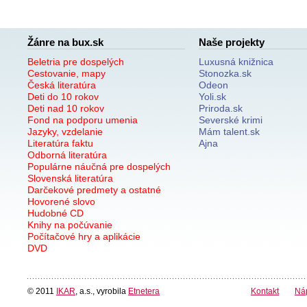
Žánre na bux.sk
Naše projekty
Beletria pre dospelých
Luxusná knižnica
Cestovanie, mapy
Stonozka.sk
Česká literatúra
Odeon
Deti do 10 rokov
Yoli.sk
Deti nad 10 rokov
Priroda.sk
Fond na podporu umenia
Severské krimi
Jazyky, vzdelanie
Mám talent.sk
Literatúra faktu
Ajna
Odborná literatúra
Populárne náučná pre dospelých
Slovenská literatúra
Darčekové predmety a ostatné
Hovorené slovo
Hudobné CD
Knihy na počúvanie
Počítačové hry a aplikácie
DVD
© 2011
IKAR
, a.s., vyrobila
Etnetera
Kontakt
Ná