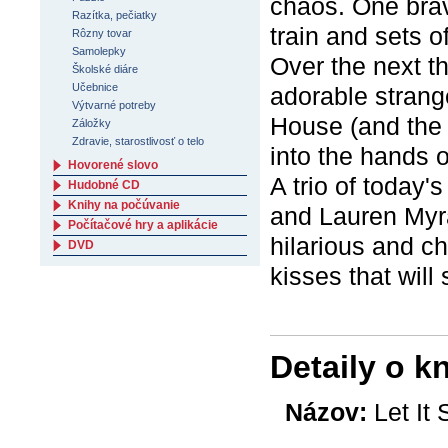
chaos. One brav
Razítka, pečiatky
train and sets o
Rôzny tovar
Samolepky
Over the next th
Školské diáre
Učebnice
adorable strange
Výtvarné potreby
House (and the h
Záložky
Zdravie, starostlivosť o telo
into the hands o
Hovorené slovo
A trio of today
Hudobné CD
Knihy na počúvanie
and Lauren Myrac
Počítačové hry a aplikácie
hilarious and c
DVD
kisses that will
Detaily o k
Názov:
Let It