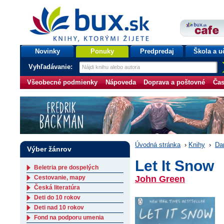
bux.sk
knihy, ktorými žijete
Úvodná stránka
Novinky
Ponuky
Predpredaj
Škola a u
Vyhľadávanie:
Všeobecné podmienky
Nápoveda
Doprava a poštovné
Čas
Úvodná stránka
›
Knihy
›
Da
Výber žánrov
Let It Snow
Beletria pre dospelých
Cestovanie, mapy
John Green
Česká literatúra
Deti do 10 rokov
Deti nad 10 rokov
Fond na podporu umenia