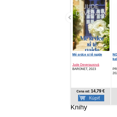
Mé srdce si tě najde
NOTIQUE Nástenný
Tý
kalendár Rodinný
202
plánov...
Jude Deverauxová
BARONET, 2023
PRESCOGROUP SK,
PR
2026
20
14,79 €
7,17 €
Cena od:
Cena od:
Knihy