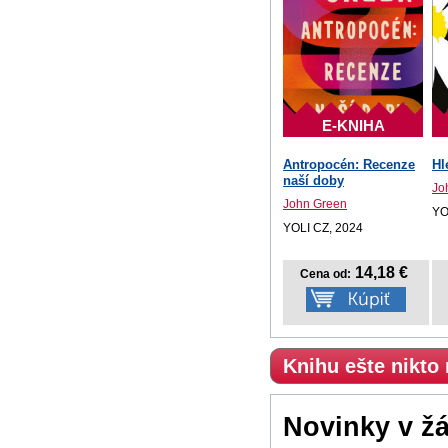
E-KNIHA
Antropocén: Recenze
Hl
naší doby
Jo
John Green
YO
YOLI CZ, 2024
14,18 €
Cena od:
Knihu ešte nikto
Novinky v ž