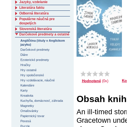
Jazyky, vzdelanie
Literatúra faktu
Odborná literatúra
Populárne náučná pre
dospelých
Slovenská literatúra
Darčekové predmety a ostatné
Angličtina (tituly v Anglickom
jazyku)
Darčekové predmety
Diáre
Ezoterické predmety
Hračky
Hry ostatné
Hry spoločenské
Ko
Hry vzdelávacie, náučné
Hodnotené
(0x)
Kalendáre
Karty
Obsah knihy
Kreativita
Kuchyňa, domácnosť, záhrada
Magnetky
An ill-timed st
Omaľovánky
Papiernický tovar
Gracetown under
Pexesá
Puzzle