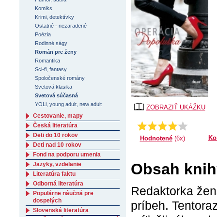
Komiks
Krimi, detektívky
Ostatné - nezaradené
Poézia
Rodinné ságy
Román pre ženy
Romantika
Sci-fi, fantasy
Spoločenské romány
Svetová klasika
Svetová súčasná
YOLi, young adult, new adult
ZOBRAZIŤ UKÁŽKU
Cestovanie, mapy
4.33333333333333
Priemer:
Česká literatúra
Deti do 10 rokov
Ko
Hodnotené
(6x)
Deti nad 10 rokov
Fond na podporu umenia
Obsah knih
Jazyky, vzdelanie
Literatúra faktu
Odborná literatúra
Redaktorka žen
Populárne náučná pre
dospelých
príbeh. Tentora
Slovenská literatúra