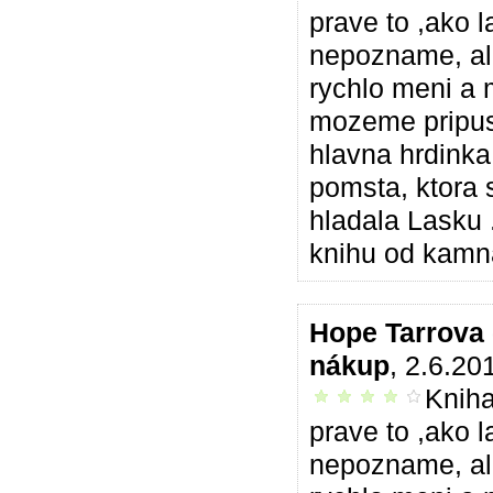
prave to ,ako 
nepozname, ale
rychlo meni a 
mozeme pripust
hlavna hrdinka 
pomsta, ktora 
hladala Lasku 
knihu od kamna
Hope Tarrova
nákup
, 2.6.20
Kniha
príjemné čítanie
prave to ,ako 
nepozname, ale