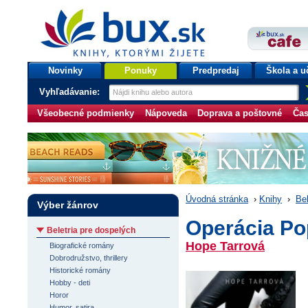
bux.sk
knihy, ktorými žijete
Úvodná stránka
Novinky
Ponuky
Predpredaj
Škola a u
Vyhľadávanie:
Všeobecné podmienky
Nápoveda
Doprava a poštovné
Čas
Úvodná stránka
›
Knihy
›
Bel
Výber žánrov
Operácia Po
Beletria pre dospelých
Hope Tarrová
Biografické romány
Dobrodružstvo, thrillery
Historické romány
Hobby - deti
Horor
Humor, satira