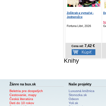
Yoopyho lesné
Zoškrab a vymaľuj -
De
dobrodružstvo
Jednorožce
Eva Barnišinová
Na
Vydavateľstvo T..., 2026
Fortuna Libri, 2026
Ga
5,18 €
7,42 €
Cena od:
Cena od:
Knihy
Žánre na bux.sk
Naše projekty
Beletria pre dospelých
Luxusná knižnica
Cestovanie, mapy
Stonozka.sk
Česká literatúra
Odeon
Deti do 10 rokov
Yoli.sk