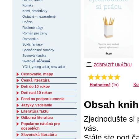
Komiks
Krimi, detektívky
Ostatné - nezaradené
Poézia
Rodinné ságy
Román pre ženy
Romantika
Sci-fi, fantasy
Spoločenské romány
Svetová klasika
Svetová súčasná
ZOBRAZIŤ UKÁŽKU
YOLi, young adult, new adult
Cestovanie, mapy
Priemer:
5.0
Česká literatúra
Ko
Hodnotené
(1x)
Deti do 10 rokov
Deti nad 10 rokov
Fond na podporu umenia
Obsah knih
Jazyky, vzdelanie
Literatúra faktu
Zjednodušte si 
Odborná literatúra
Populárne náučná pre
vás.
dospelých
Slovenská literatúra
Stále ste pod č