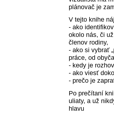
plánovač je zam
V tejto knihe n
- ako identifiko
okolo nás, či u
členov rodiny,
- ako si vybrať 
práce, od obyča
- kedy je rozho
- ako viesť dok
- prečo je zapr
Po prečítaní kni
uliaty, a už nik
hlavu