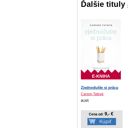
Ďalšie tituly
E-KNIHA
Zjednodušte si prácu
Carson Tatová
IKAR
9,- €
Cena od: