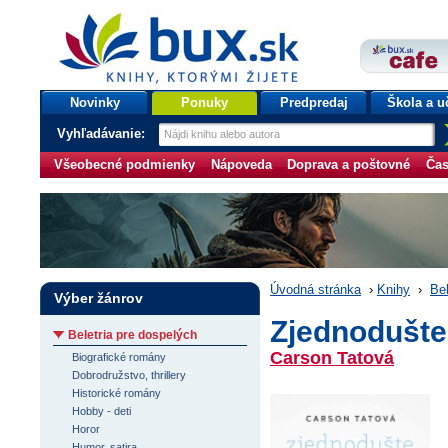
bux.sk
knihy, ktorými žijete
Úvodná stránka
Novinky
Ponuky
Predpredaj
Škola a u
Vyhľadávanie:
Všeobecné podmienky
Nápoveda
Doprava a poštovné
Čas
Úvodná stránka
›
Knihy
›
Bel
Výber žánrov
Zjednodušte
Beletria pre dospelých
Carson Tatová
Biografické romány
Dobrodružstvo, thrillery
Historické romány
Hobby - deti
Horor
Humor, satira