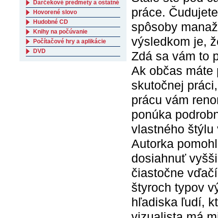
Darčekové predmety a ostatné
práce. Čudujete 
Hovorené slovo
Hudobné CD
spôsoby manažov
Knihy na počúvanie
výsledkom je, ž
Počítačové hry a aplikácie
DVD
Zdá sa vám to
Ak občas máte p
skutočnej práci
prácu vám reno
ponúka podrobné
vlastného štýlu
Autorka pomohla
dosiahnuť vyšši
čiastočne vďačí
štyroch typov v
hľadiska ľudí, k
vizualista má m