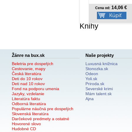
5,99 €
14,06 €
Cena od:
Cena od:
Knihy
Žánre na bux.sk
Naše projekty
Beletria pre dospelých
Luxusná knižnica
Cestovanie, mapy
Stonozka.sk
Česká literatúra
Odeon
Deti do 10 rokov
Yoli.sk
Deti nad 10 rokov
Priroda.sk
Fond na podporu umenia
Severské krimi
Jazyky, vzdelanie
Mám talent.sk
Literatúra faktu
Ajna
Odborná literatúra
Populárne náučná pre dospelých
Slovenská literatúra
Darčekové predmety a ostatné
Hovorené slovo
Hudobné CD