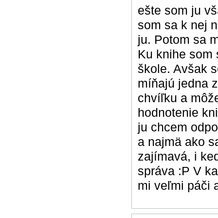
ešte som ju vš
som sa k nej n
ju. Potom sa m
Ku knihe som s
škole. Avšak s
míňajú jedna 
chvíľku a môže
hodnotenie kni
ju chcem odpor
a najmä ako sa
zajímavá, i ke
správa :P V ka
mi veľmi páči a