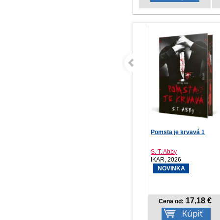
Perlička
Pomsta je krvavá 1
Ku
po
Alina Ferdinandy
S. T. Abby
Ch
Vydavateľstvo S..., 2026
IKAR, 2026
Ve
NOVINKA
9,75 €
17,18 €
Cena od:
Cena od: