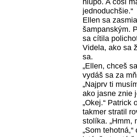
hlúpo. A čosi m
jednoduchšie.“
Ellen sa zasmia
šampanským. Pot
sa cítila polic
Videla, ako sa 
sa.
„Ellen, chceš sa
vydáš sa za mň
„Najprv ti musím
ako jasne znie j
„Okej.“ Patrick
takmer stratil r
stolíka. „Hmm,
„Som tehotná,“ 