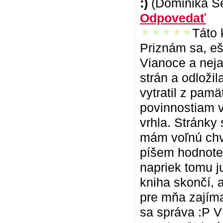
:)
(Dominika S
Odpovedať
Táto 
vrelo odporúčam
Priznám sa, eš
Vianoce a neja
strán a odloži
vytratil z pamä
povinnostiam v
vrhla. Stránky
mám voľnú chví
píšem hodnoten
napriek tomu j
kniha skončí, 
pre mňa zajíma
sa správa :P V