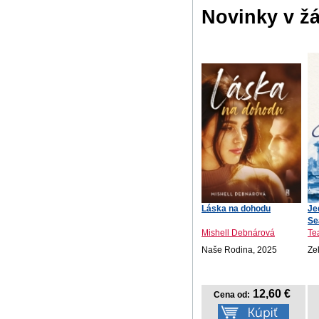
Novinky v ž
Láska na dohodu
Je
Se
Mishell Debnárová
Te
Naše Rodina, 2025
Ze
12,60 €
Cena od: