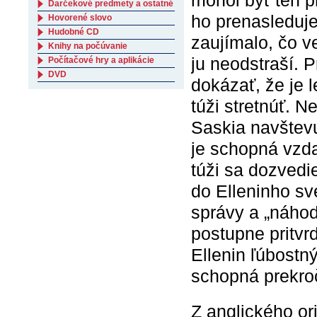
mohol byť ten p
Darčekové predmety a ostatné
ho prenasleduje
Hovorené slovo
Hudobné CD
zaujímalo, čo v
Knihy na počúvanie
ju neodstraší. 
Počítačové hry a aplikácie
DVD
dokázať, že je 
túži stretnúť. N
Saskia navštevu
je schopná vzda
túži sa dozvedi
do Elleninho sv
správy a „náhod
postupne pritvr
Ellenin ľúbostn
schopná prekroč
Z anglického or