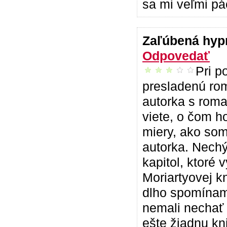
sa mi veľmi páč
Zaľúbená hyp
Odpovedať
Pri p
priemerná kniha
presladenú rom
autorka s roman
viete, o čom h
miery, ako som 
autorka. Nechý
kapitol, ktoré
Moriartyovej k
dlho spomínam.
nemali nechať 
ešte žiadnu kn