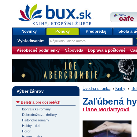
bux.sk
knihy, ktorými žijete
Úvodná stránka
Novinky
Ponuky
Predpredaj
Škola a u
Vyhľadávanie:
Všeobecné podmienky
Nápoveda
Doprava a poštovné
Čas
Úvodná stránka
›
Knihy
›
Bel
Výber žánrov
Zaľúbená hy
Beletria pre dospelých
Liane Moriartyová
Biografické romány
Dobrodružstvo, thrillery
Historické romány
Hobby - deti
Horor
Humor, satira