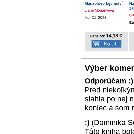
Manželovo tajemství
Na
za
Liane Moriartyová
Li
Ikar CZ, 2023
Ik
14,18 €
Cena od:
Výber komen
Odporúčam :
Pred niekoľkým
siahla po nej 
koniec a som r
:)
(Dominika S
Táto kniha bola