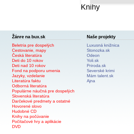
Knihy
Žánre na bux.sk
Naše projekty
Beletria pre dospelých
Luxusná knižnica
Cestovanie, mapy
Stonozka.sk
Česká literatúra
Odeon
Deti do 10 rokov
Yoli.sk
Deti nad 10 rokov
Priroda.sk
Fond na podporu umenia
Severské krimi
Jazyky, vzdelanie
Mám talent.sk
Literatúra faktu
Ajna
Odborná literatúra
Populárne náučná pre dospelých
Slovenská literatúra
Darčekové predmety a ostatné
Hovorené slovo
Hudobné CD
Knihy na počúvanie
Počítačové hry a aplikácie
DVD