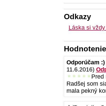
Odkazy
Láska si vždy
Hodnotenie 
Odporúčam :
11.6.2016)
Od
Pred 
vrelo odporúčam
Radšej som sia
mala pekný kon