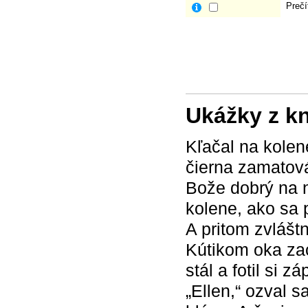
Prečí
Ukážky z k
Kľačal na kolen
čierna zamatová
Bože dobrý na n
kolene, ako sa p
A pritom zvlášt
Kútikom oka zac
stál a fotil si z
„Ellen,“ ozval s