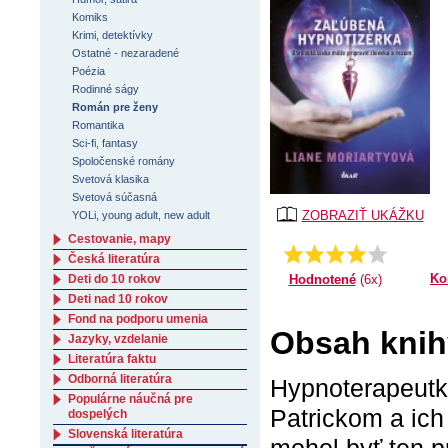
Komiks
Krimi, detektívky
Ostatné - nezaradené
Poézia
Rodinné ságy
Román pre ženy
Romantika
Sci-fi, fantasy
Spoločenské romány
Svetová klasika
Svetová súčasná
ZOBRAZIŤ UKÁŽKU
YOLi, young adult, new adult
Cestovanie, mapy
Priemer:
4.5
Česká literatúra
Ko
Hodnotené
(6x)
Deti do 10 rokov
Deti nad 10 rokov
Fond na podporu umenia
Obsah knih
Jazyky, vzdelanie
Literatúra faktu
Odborná literatúra
Hypnoterapeutk
Populárne náučná pre
Patrickom a ich
dospelých
Slovenská literatúra