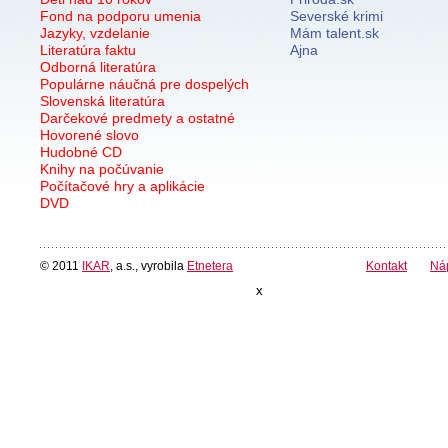
Fond na podporu umenia
Severské krimi
Jazyky, vzdelanie
Mám talent.sk
Literatúra faktu
Ajna
Odborná literatúra
Populárne náučná pre dospelých
Slovenská literatúra
Darčekové predmety a ostatné
Hovorené slovo
Hudobné CD
Knihy na počúvanie
Počítačové hry a aplikácie
DVD
© 2011
IKAR
, a.s., vyrobila
Etnetera
Kontakt
Ná
x