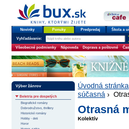
bux.sk
knihy, ktorými žijete
Úvodná stránka
Novinky
Ponuky
Predpredaj
Škola a u
Vyhľadávanie:
Všeobecné podmienky
Nápoveda
Doprava a poštovné
Čas
Úvodná stránka
Výber žánrov
súčasná
› Otra
Beletria pre dospelých
Biografické romány
Otrasná 
Dobrodružstvo, thrillery
Historické romány
Kolektív
Hobby - deti
Horor
Humor, satira