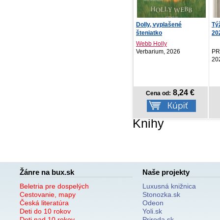
Dolly, vyplašené
Týždenný diár Aprint Top
Uš
šteniatko
2027, svetlosiv...
Tv
Webb Holly
Verbarium, 2026
PRESCOGROUP SK,
Sv
2026
8,24 €
6,87 €
Cena od:
Cena od:
Knihy
Žánre na bux.sk
Naše projekty
Beletria pre dospelých
Luxusná knižnica
Cestovanie, mapy
Stonozka.sk
Česká literatúra
Odeon
Deti do 10 rokov
Yoli.sk
Deti nad 10 rokov
Priroda.sk