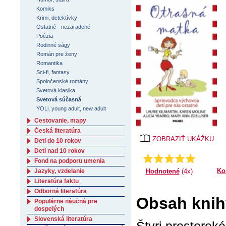
Komiks
Krimi, detektívky
Ostatné - nezaradené
Poézia
Rodinné ságy
Román pre ženy
Romantika
Sci-fi, fantasy
Spoločenské romány
Svetová klasika
Svetová súčasná
YOLi, young adult, new adult
Cestovanie, mapy
Česká literatúra
ZOBRAZIŤ UKÁŽKU
Deti do 10 rokov
Deti nad 10 rokov
Priemer:
5.0
Fond na podporu umenia
Ko
Hodnotené
(4x)
Jazyky, vzdelanie
Literatúra faktu
Odborná literatúra
Obsah knih
Populárne náučná pre
dospelých
Slovenská literatúra