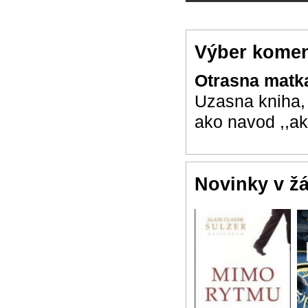
Výber komen
Otrasna mat
Uzasna kniha,
ako navod ,,ako
Novinky v ž