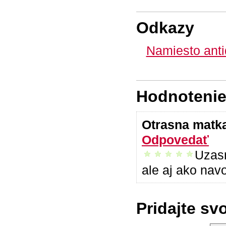
Odkazy
Namiesto anti
Hodnotenie 
Otrasna matk
Odpovedať
Uzas
vrelo odporúčam
ale aj ako navo
Pridajte sv