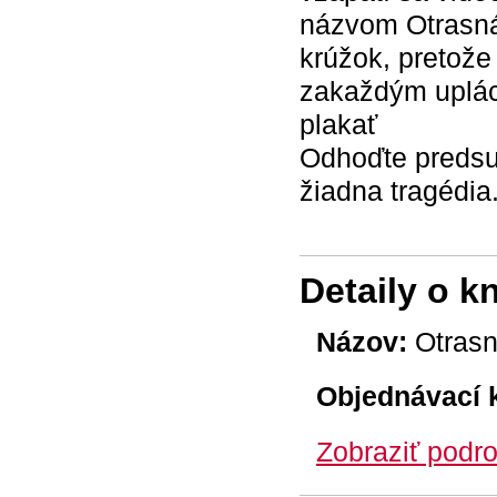
názvom Otrasná 
krúžok, pretože
zakaždým upláca
plakať
Odhoďte predsud
žiadna tragédia
Detaily o k
Názov:
Otrasn
Objednávací 
Zobraziť podro