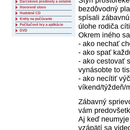
Štyri prostorek
Darčekové predmety a ostatné
bezdôvodný plač
Hovorené slovo
Hudobné CD
spísali zábavnú
Knihy na počúvanie
úlohe rodiča cít
Počítačové hry a aplikácie
DVD
Okrem iného sa
- ako nechať cho
- ako spať každ
- ako cestovať s
vynásobte to ti
- ako necítiť vý
víkend/týždeň/m
Zábavný sprievo
vám predovšetký
Aj keď neumyje 
vzápätí sa vide