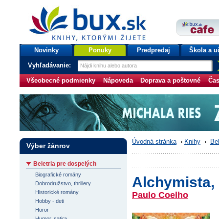
bux.sk
knihy, ktorými žijete
Úvodná stránka
Novinky
Ponuky
Predpredaj
Škola a u
Vyhľadávanie:
Všeobecné podmienky
Nápoveda
Doprava a poštovné
Čas
Úvodná stránka
›
Knihy
›
Bel
Výber žánrov
Beletria pre dospelých
Biografické romány
Alchymista, 
Dobrodružstvo, thrillery
Historické romány
Paulo Coelho
Hobby - deti
Horor
Humor, satira