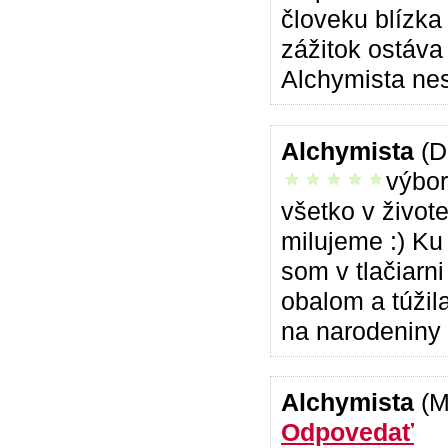
človeku blízka 
zážitok ostáv
Alchymista nes
Alchymista
(D
výbor
vrelo odporúčam
všetko v život
milujeme :) Ku
som v tlačiarn
obalom a túžil
na narodeniny 
Alchymista
(M
Odpovedať