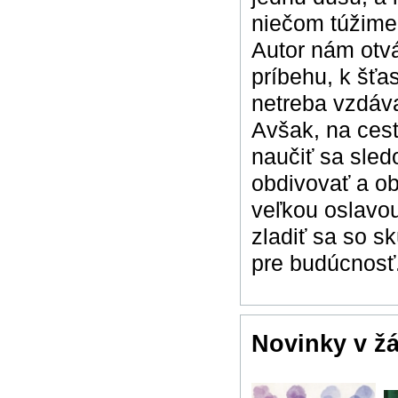
niečom túžime 
Autor nám otv
príbehu, k šťas
netreba vzdáva
Avšak, na ces
naučiť sa sle
obdivovať a ob
veľkou oslavou
zladiť sa so s
pre budúcnosť
Novinky v ž