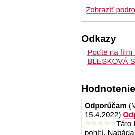
Zobraziť podro
Odkazy
Poďte na film
BLESKOVÁ SÚŤ
Hodnotenie 
Odporúčam
(
15.4.2022)
Od
Táto 
vrelo odporúčam
pohltí. Nabáda