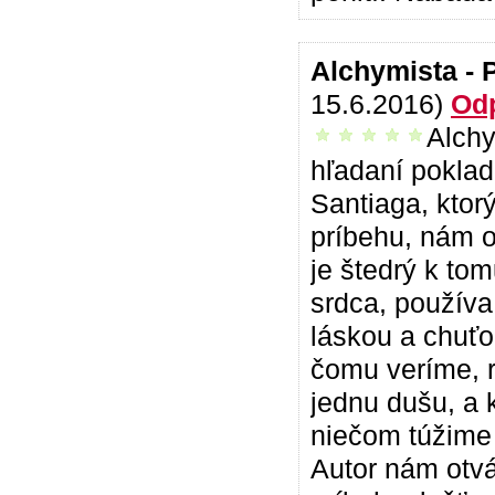
Alchymista - 
15.6.2016)
Od
Alchy
vrelo odporúčam
hľadaní poklad
Santiaga, ktor
príbehu, nám od
je štedrý k to
srdca, používa
láskou a chuťo
čomu veríme, r
jednu dušu, a k
niečom túžime 
Autor nám otv