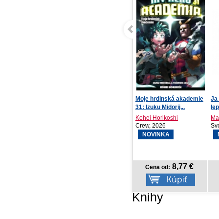
Lúčne víly a ich zázračné
Moje hrdinská akademie
Ja
dary
31: Izuku Midorij...
le
Janka Filová
Kohei Horikoshi
Ma
Elist, 2026
Crew, 2026
Sv
NOVINKA
NOVINKA
13,12 €
8,77 €
Cena od:
Cena od:
Knihy