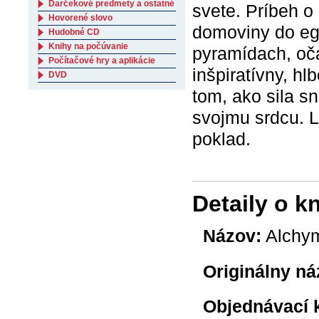
Darčekové predmety a ostatné
svete. Príbeh o 
Hovorené slovo
domoviny do eg
Hudobné CD
Knihy na počúvanie
pyramídach, oča
Počítačové hry a aplikácie
inšpiratívny, h
DVD
tom, ako sila s
svojmu srdcu. L
poklad.
Detaily o k
Názov:
Alchym
Originálny ná
Objednávací 