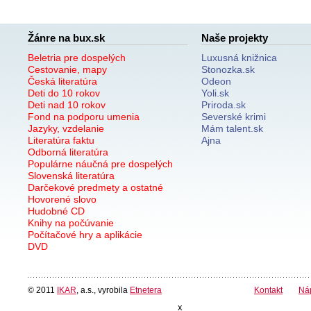
Žánre na bux.sk
Naše projekty
Beletria pre dospelých
Luxusná knižnica
Cestovanie, mapy
Stonozka.sk
Česká literatúra
Odeon
Deti do 10 rokov
Yoli.sk
Deti nad 10 rokov
Priroda.sk
Fond na podporu umenia
Severské krimi
Jazyky, vzdelanie
Mám talent.sk
Literatúra faktu
Ajna
Odborná literatúra
Populárne náučná pre dospelých
Slovenská literatúra
Darčekové predmety a ostatné
Hovorené slovo
Hudobné CD
Knihy na počúvanie
Počítačové hry a aplikácie
DVD
© 2011
IKAR
, a.s., vyrobila
Etnetera
Kontakt
Ná
x