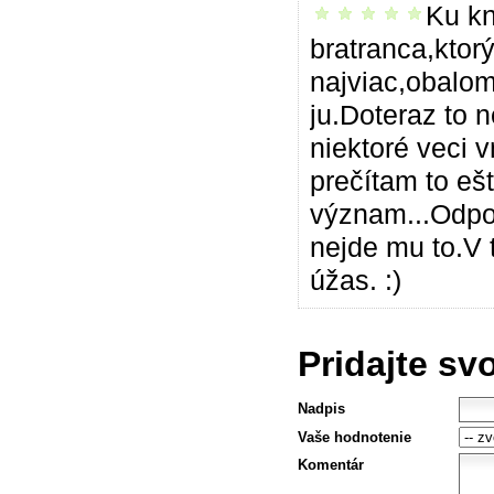
Ku kn
vrelo odporúčam
bratranca,ktor
najviac,obalom
ju.Doteraz to 
niektoré veci 
prečítam to eš
význam...Odpor
nejde mu to.V 
úžas. :)
Pridajte sv
Nadpis
Vaše hodnotenie
Komentár