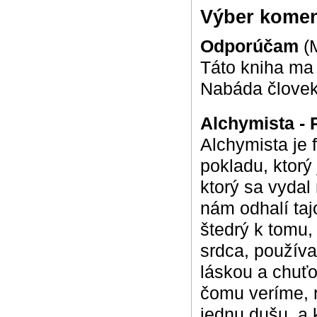
Výber komen
Odporúčam
(
Táto kniha ma 
Nabáda človeka
Alchymista -
Alchymista je 
pokladu, ktorý
ktorý sa vydal
nám odhalí tajo
štedrý k tomu,
srdca, používa
láskou a chuťo
čomu veríme, r
jednu dušu, a k