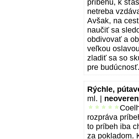
príbehu, k šťas
netreba vzdáva
Avšak, na ces
naučiť sa sled
obdivovať a ob
veľkou oslavou
zladiť sa so s
pre budúcnosť
Rýchle, pútav
ml. |
neoveren
Coelh
vrelo odporúčam
rozpráva príbe
to príbeh iba 
za pokladom. K