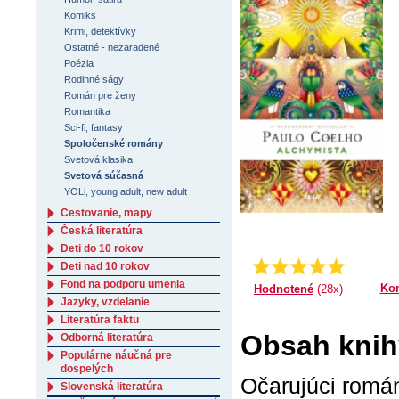
Komiks
Krimi, detektívky
Ostatné - nezaradené
Poézia
Rodinné ságy
Román pre ženy
Romantika
Sci-fi, fantasy
Spoločenské romány
Svetová klasika
Svetová súčasná
YOLi, young adult, new adult
Cestovanie, mapy
Česká literatúra
Deti do 10 rokov
4.92857142857143
Priemer:
Deti nad 10 rokov
Fond na podporu umenia
Ko
Hodnotené
(28x)
Jazyky, vzdelanie
Literatúra faktu
Obsah knihy
Odborná literatúra
Populárne náučná pre
dospelých
Očarujúci román
Slovenská literatúra