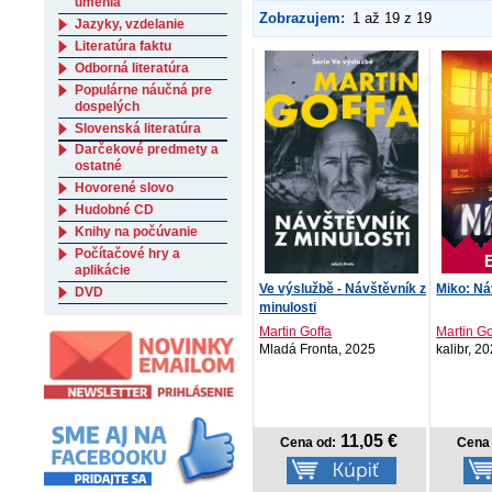
umenia
Zobrazujem:
1 až 19 z 19
Jazyky, vzdelanie
Literatúra faktu
Odborná literatúra
Populárne náučná pre
dospelých
Slovenská literatúra
Darčekové predmety a
ostatné
Hovorené slovo
Hudobné CD
Knihy na počúvanie
Počítačové hry a
aplikácie
Ve výslužbě - Návštěvník z
Miko: Ná
DVD
minulosti
Martin Goffa
Martin Go
Mladá Fronta, 2025
kalibr, 2
11,05 €
Cena od:
Cena 