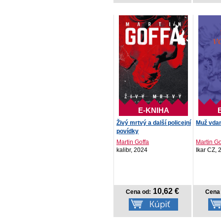
E-KNIHA
Živý mrtvý a další policejní
Muž vda
povídky
Martin Goffa
Martin Go
kalibr, 2024
Ikar CZ, 
10,62 €
Cena od:
Cena 