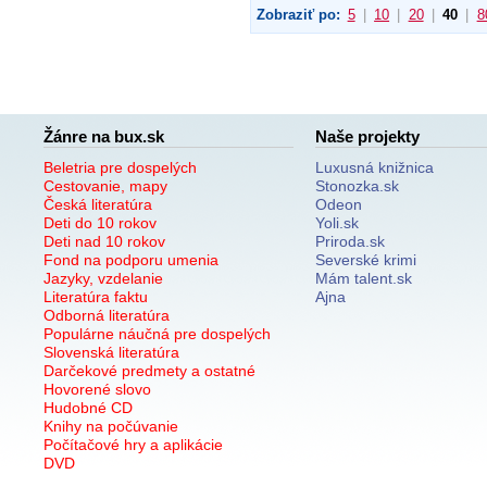
Zobraziť po:
5
|
10
|
20
|
40
|
8
Žánre na bux.sk
Naše projekty
Beletria pre dospelých
Luxusná knižnica
Cestovanie, mapy
Stonozka.sk
Česká literatúra
Odeon
Deti do 10 rokov
Yoli.sk
Deti nad 10 rokov
Priroda.sk
Fond na podporu umenia
Severské krimi
Jazyky, vzdelanie
Mám talent.sk
Literatúra faktu
Ajna
Odborná literatúra
Populárne náučná pre dospelých
Slovenská literatúra
Darčekové predmety a ostatné
Hovorené slovo
Hudobné CD
Knihy na počúvanie
Počítačové hry a aplikácie
DVD