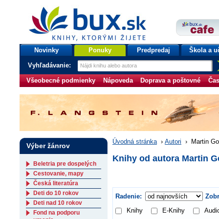
bux.sk
knihy, ktorými žijete
Úvodná stránka
Novinky
Ponuky
Predpredaj
Škola a u
Vyhľadávanie:
Všeobecné podmienky
Nápoveda
Doprava a poštovné
Čas
Úvodná stránka
›
Autori
›
Martin Go
Výber žánrov
Knihy od autora Martin G
Beletria pre dospelých
Cestovanie, mapy
Česká literatúra
Deti do 10 rokov
Radenie:
Zobr
Deti nad 10 rokov
Knihy
E-Knihy
Audi
Fond na podporu