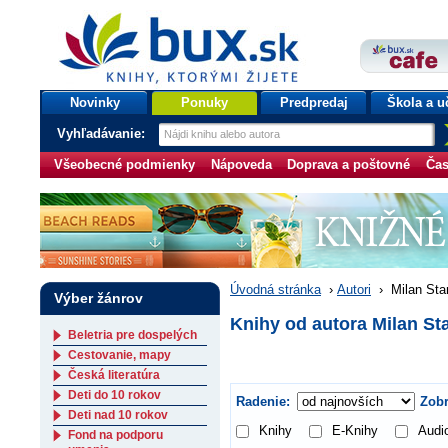
bux.sk
knihy, ktorými žijete
Úvodná stránka
Novinky
Ponuky
Predpredaj
Škola a u
Vyhľadávanie:
Všeobecné podmienky
Nápoveda
Doprava a poštovné
Čas
Úvodná stránka
›
Autori
›
Milan Sta
Výber žánrov
Knihy od autora Milan St
Beletria pre dospelých
Cestovanie, mapy
Česká literatúra
Deti do 10 rokov
Radenie:
Zobr
Deti nad 10 rokov
Knihy
E-Knihy
Audi
Fond na podporu