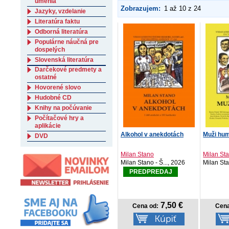
umenia
Zobrazujem:
1 až 10 z 24
Jazyky, vzdelanie
Literatúra faktu
Odborná literatúra
Populárne náučná pre
dospelých
Slovenská literatúra
Darčekové predmety a
ostatné
Hovorené slovo
Hudobné CD
Knihy na počúvanie
Počítačové hry a
aplikácie
Alkohol v anekdotách
Muži hu
DVD
Milan Stano
Milan St
Milan Stano - Š..., 2026
Milan Sta
PREDPREDAJ
7,50 €
Cena od:
Cena