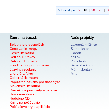
Zobraziť po:
5
|
10
|
20
|
40
|
8
Žánre na bux.sk
Naše projekty
Beletria pre dospelých
Luxusná knižnica
Cestovanie, mapy
Stonozka.sk
Česká literatúra
Odeon
Deti do 10 rokov
Yoli.sk
Deti nad 10 rokov
Priroda.sk
Fond na podporu umenia
Severské krimi
Jazyky, vzdelanie
Mám talent.sk
Literatúra faktu
Ajna
Odborná literatúra
Populárne náučná pre dospelých
Slovenská literatúra
Darčekové predmety a ostatné
Hovorené slovo
Hudobné CD
Knihy na počúvanie
Počítačové hry a aplikácie