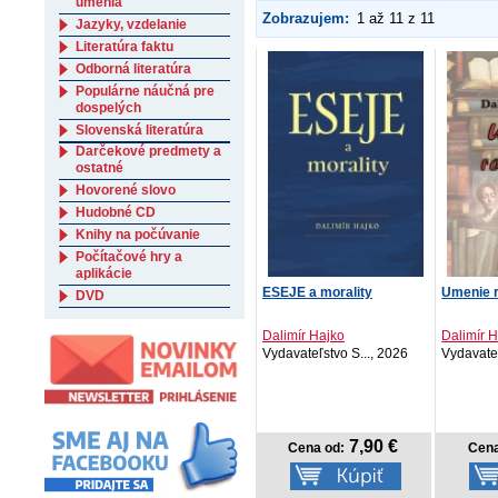
umenia
Zobrazujem:
1 až 11 z 11
Jazyky, vzdelanie
Literatúra faktu
Odborná literatúra
Populárne náučná pre
dospelých
Slovenská literatúra
Darčekové predmety a
ostatné
Hovorené slovo
Hudobné CD
Knihy na počúvanie
Počítačové hry a
aplikácie
ESEJE a morality
Umenie 
DVD
Dalimír Hajko
Dalimír 
Vydavateľstvo S..., 2026
Vydavateľ
7,90 €
Cena od:
Cena