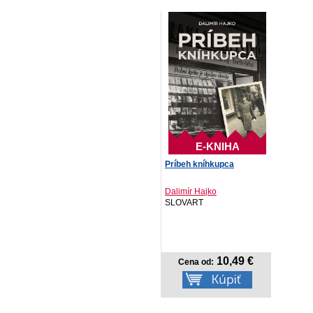
E-KNIHA
Príbeh kníhkupca
Dalimír Hajko
SLOVART
10,49 €
Cena od: