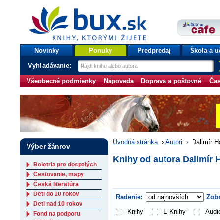
bux.sk
knihy, ktorými žijete
Úvodná stránka
Novinky
Ponuky
Predpredaj
Škola a u
Vyhľadávanie:
Všeobecné podmienky
Nápoveda
Doprava a poštovné
Čas
Úvodná stránka
›
Autori
›
Dalimír H
Výber žánrov
Knihy od autora Dalimír 
Beletria pre dospelých
Cestovanie, mapy
Česká literatúra
Deti do 10 rokov
Radenie:
Zobr
Deti nad 10 rokov
Knihy
E-Knihy
Audi
Fond na podporu