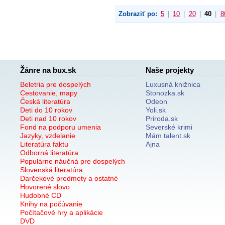
Zobraziť po:
5
|
10
|
20
|
40
|
8
Žánre na bux.sk
Naše projekty
Beletria pre dospelých
Luxusná knižnica
Cestovanie, mapy
Stonozka.sk
Česká literatúra
Odeon
Deti do 10 rokov
Yoli.sk
Deti nad 10 rokov
Priroda.sk
Fond na podporu umenia
Severské krimi
Jazyky, vzdelanie
Mám talent.sk
Literatúra faktu
Ajna
Odborná literatúra
Populárne náučná pre dospelých
Slovenská literatúra
Darčekové predmety a ostatné
Hovorené slovo
Hudobné CD
Knihy na počúvanie
Počítačové hry a aplikácie
DVD