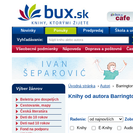
bux.sk
knihy, ktorými žijete
Úvodná stránka
Novinky
Ponuky
Predpredaj
Škola a u
Vyhľadávanie:
Všeobecné podmienky
Nápoveda
Doprava a poštovné
Čas
Úvodná stránka
›
Autori
›
Barringto
Výber žánrov
Knihy od autora Barringt
Beletria pre dospelých
Cestovanie, mapy
Česká literatúra
Deti do 10 rokov
Radenie:
Zobr
Deti nad 10 rokov
Knihy
E-Knihy
Audi
Fond na podporu