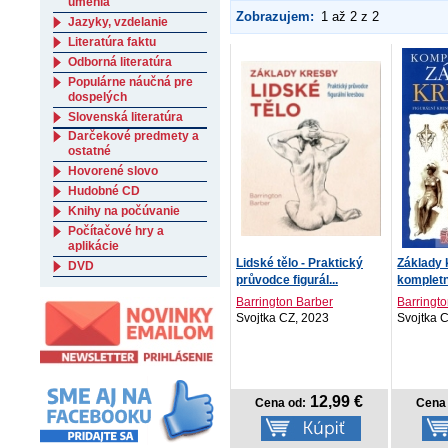
umenia
Zobrazujem:
1 až 2 z 2
Jazyky, vzdelanie
Literatúra faktu
Odborná literatúra
Populárne náučná pre
dospelých
Slovenská literatúra
Darčekové predmety a
ostatné
Hovorené slovo
Hudobné CD
Knihy na počúvanie
Počítačové hry a
aplikácie
Lidské tělo - Praktický
Základy k
DVD
průvodce figurál...
kompletn
Barrington Barber
Barringt
Svojtka CZ, 2023
Svojtka 
12,99 €
Cena od:
Cena 