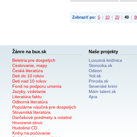
Zobraziť po:
5
|
10
|
20
|
40
|
8
Žánre na bux.sk
Naše projekty
Beletria pre dospelých
Luxusná knižnica
Cestovanie, mapy
Stonozka.sk
Česká literatúra
Odeon
Deti do 10 rokov
Yoli.sk
Deti nad 10 rokov
Priroda.sk
Fond na podporu umenia
Severské krimi
Jazyky, vzdelanie
Mám talent.sk
Literatúra faktu
Ajna
Odborná literatúra
Populárne náučná pre dospelých
Slovenská literatúra
Darčekové predmety a ostatné
Hovorené slovo
Hudobné CD
Knihy na počúvanie