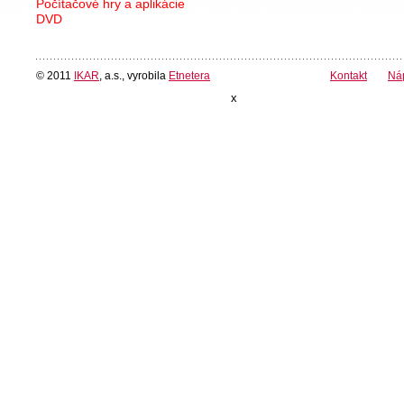
Počítačové hry a aplikácie
DVD
© 2011
IKAR
, a.s., vyrobila
Etnetera
Kontakt
Ná
x