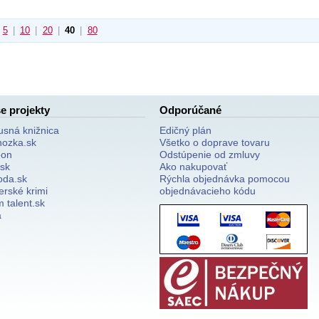
5
|
10
|
20
|
40
|
80
e projekty
Odporúčané
usná knižnica
Edičný plán
nozka.sk
Všetko o doprave tovaru
on
Odstúpenie od zmluvy
.sk
Ako nakupovať
oda.sk
Rýchla objednávka pomocou
erské krimi
objednávacieho kódu
 talent.sk
a