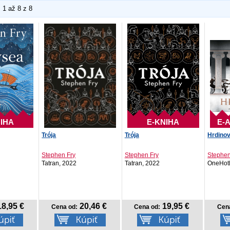
1 až 8 z 8
IHA
E-KNIHA
E-
Trója
Trója
Hrdino
Stephen Fry
Stephen Fry
Stephen
Tatran, 2022
Tatran, 2022
OneHot
8,95 €
20,46 €
19,95 €
Cena od:
Cena od:
Cen