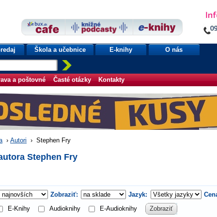
redaj
Škola a učebnice
E-knihy
O nás
ava a poštovné
Časté otázky
Kontakty
a
›
Autori
›
Stephen Fry
autora Stephen Fry
Zobraziť:
Jazyk:
Cen
E-Knihy
Audioknihy
E-Audioknihy
Zobraziť