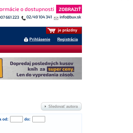
je prázdny
Prihlásenie
Registrácia
Sledovať autora
a od:
do: