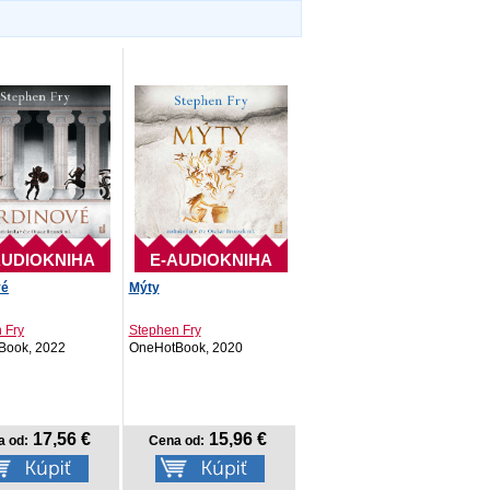
AUDIOKNIHA
E-AUDIOKNIHA
vé
Mýty
 Fry
Stephen Fry
Book, 2022
OneHotBook, 2020
17,56 €
15,96 €
a od:
Cena od: