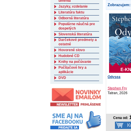
umenia
Zobrazujem:
Jazyky, vzdelanie
Literatúra faktu
Odborná literatúra
Populárne náučná pre
dospelých
Slovenská literatúra
Darčekové predmety a
ostatné
Hovorené slovo
Hudobné CD
Knihy na počúvanie
Počítačové hry a
E-KN
aplikácie
Odysea
DVD
Stephen Fry
Tatran, 2026
1
Cena od: