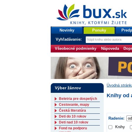
bux.sk
knihy, ktorými žijete
Úvodná stránka
Novinky
Ponuky
Predp
Vyhľadávanie:
Všeobecné podmienky
Nápoveda
Dopr
Úvodná stránk
Výber žánrov
Knihy od 
Beletria pre dospelých
Cestovanie, mapy
Česká literatúra
Deti do 10 rokov
Radenie:
Deti nad 10 rokov
Knihy
Fond na podporu