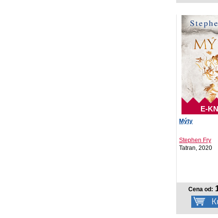
E-KN
Mýty
Stephen Fry
Tatran, 2020
1
Cena od: