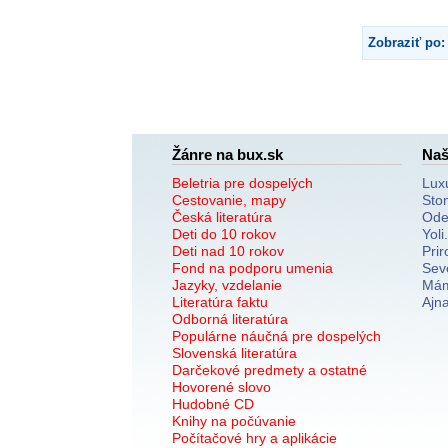
Zobraziť po:
Žánre na bux.sk
Naš
Beletria pre dospelých
Lux
Cestovanie, mapy
Sto
Česká literatúra
Ode
Deti do 10 rokov
Yoli
Deti nad 10 rokov
Prir
Fond na podporu umenia
Sev
Jazyky, vzdelanie
Mám
Literatúra faktu
Ajn
Odborná literatúra
Populárne náučná pre dospelých
Slovenská literatúra
Darčekové predmety a ostatné
Hovorené slovo
Hudobné CD
Knihy na počúvanie
Počítačové hry a aplikácie