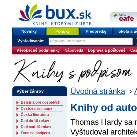
bux.sk
knihy, ktorými žijete
Úvodná stránka
Novinky
Ponuky
Predpredaj
Škola a u
Vyhľadávanie:
Všeobecné podmienky
Nápoveda
Doprava a poštovné
Čas
Úvodná stránka
›
Výber žánrov
Beletria pre dospelých
Knihy od aut
Cestovanie, mapy
Česká literatúra
Thomas Hardy sa na
Deti do 10 rokov
Deti nad 10 rokov
Vyštudoval archite
Fond na podporu