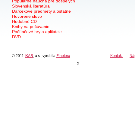
Populárne náučná pre dospelých
Slovenská literatúra
Darčekové predmety a ostatné
Hovorené slovo
Hudobné CD
Knihy na počúvanie
Počítačové hry a aplikácie
DVD
© 2011
IKAR
, a.s., vyrobila
Etnetera
Kontakt
Ná
x