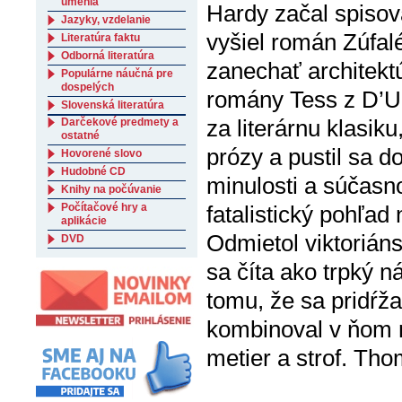
umenia
Hardy začal spisov
Jazyky, vzdelanie
vyšiel román Zúfal
Literatúra faktu
Odborná literatúra
zanechať architektú
Populárne náučná pre
dospelých
romány Tess z D’Ub
Slovenská literatúra
za literárnu klasiku
Darčekové predmety a
ostatné
prózy a pustil sa d
Hovorené slovo
Hudobné CD
minulosti a súčasn
Knihy na počúvanie
Počítačové hry a
fatalistický pohľad
aplikácie
Odmietol viktorián
DVD
sa číta ako trpký 
tomu, že sa pridŕžal
kombinoval v ňom 
metier a strof. Th