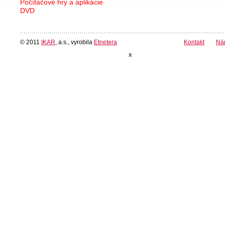
Počítačové hry a aplikácie
DVD
© 2011
IKAR
, a.s., vyrobila
Etnetera
Kontakt
Ná
x