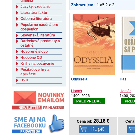
umenia
Zobrazujem:
1 až 2 z 2
Jazyky, vzdelanie
Literatúra faktu
Odborná literatúra
Populárne náučná pre
dospelých
Slovenská literatúra
Darčekové predmety a
ostatné
Hovorené slovo
Hudobné CD
Knihy na počúvanie
Počítačové hry a
aplikácie
Odysseia
Ilias
DVD
Homér
Homér
1400, 2026
1400, 20
PREDPREDAJ
PRED
28,16 €
Cena od:
Cena 