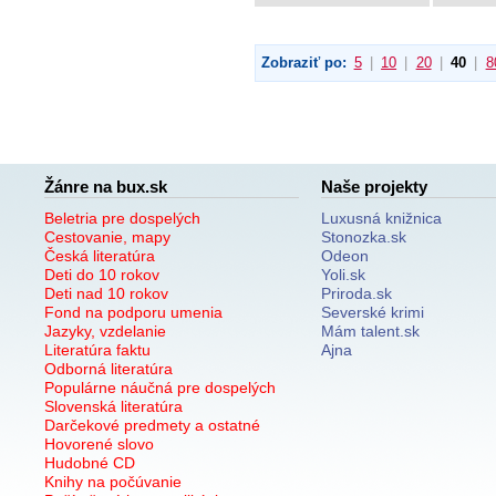
Zobraziť po:
5
|
10
|
20
|
40
|
8
Žánre na bux.sk
Naše projekty
Beletria pre dospelých
Luxusná knižnica
Cestovanie, mapy
Stonozka.sk
Česká literatúra
Odeon
Deti do 10 rokov
Yoli.sk
Deti nad 10 rokov
Priroda.sk
Fond na podporu umenia
Severské krimi
Jazyky, vzdelanie
Mám talent.sk
Literatúra faktu
Ajna
Odborná literatúra
Populárne náučná pre dospelých
Slovenská literatúra
Darčekové predmety a ostatné
Hovorené slovo
Hudobné CD
Knihy na počúvanie