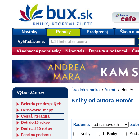
bux.sk
knihy, ktorými žijete
Úvodná stránka
Novinky
Ponuky
Predpredaj
Škola a u
Vyhľadávanie:
Všeobecné podmienky
Nápoveda
Doprava a poštovné
Čas
Úvodná stránka
›
Autori
›
Homér
Výber žánrov
Knihy od autora Homér
Beletria pre dospelých
Cestovanie, mapy
Česká literatúra
Deti do 10 rokov
Radenie:
Zobr
Deti nad 10 rokov
Knihy
E-Knihy
Audi
Fond na podporu