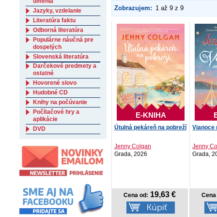
umenia
Zobrazujem:
1 až 9 z 9
Jazyky, vzdelanie
Literatúra faktu
Odborná literatúra
Populárne náučná pre
dospelých
Slovenská literatúra
Darčekové predmety a
ostatné
Hovorené slovo
Hudobné CD
Knihy na počúvanie
Počítačové hry a
E-KNIHA
aplikácie
Útulná pekáreň na pobreží
Vianoce 
DVD
Jenny Colgan
Jenny C
Grada, 2026
Grada, 2
19,63 €
Cena od:
Cena 