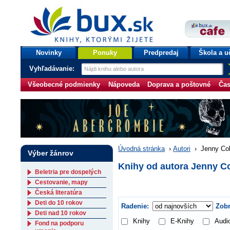
bux.sk
knihy, ktorými žijete
Úvodná stránka
Novinky
Ponuky
Predpredaj
Škola a u
Vyhľadávanie:
Všeobecné podmienky
Nápoveda
Doprava a poštovné
Čas
Úvodná stránka
›
Autori
›
Jenny Co
Výber žánrov
Knihy od autora Jenny C
Beletria pre dospelých
Cestovanie, mapy
Česká literatúra
Deti do 10 rokov
Radenie:
Zobr
Deti nad 10 rokov
Knihy
E-Knihy
Audi
Fond na podporu