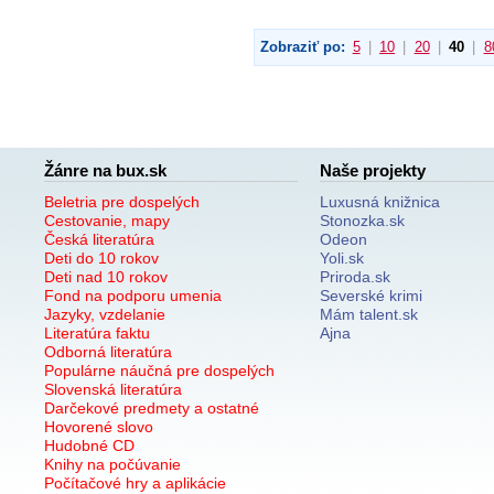
Zobraziť po:
5
|
10
|
20
|
40
|
8
Žánre na bux.sk
Naše projekty
Beletria pre dospelých
Luxusná knižnica
Cestovanie, mapy
Stonozka.sk
Česká literatúra
Odeon
Deti do 10 rokov
Yoli.sk
Deti nad 10 rokov
Priroda.sk
Fond na podporu umenia
Severské krimi
Jazyky, vzdelanie
Mám talent.sk
Literatúra faktu
Ajna
Odborná literatúra
Populárne náučná pre dospelých
Slovenská literatúra
Darčekové predmety a ostatné
Hovorené slovo
Hudobné CD
Knihy na počúvanie
Počítačové hry a aplikácie