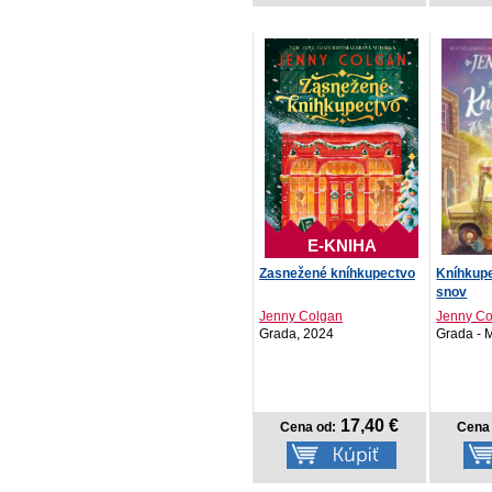
E-KNIHA
Zasnežené kníhkupectvo
Kníhkup
snov
Jenny Colgan
Jenny C
Grada, 2024
Grada - M
17,40 €
Cena od:
Cena 