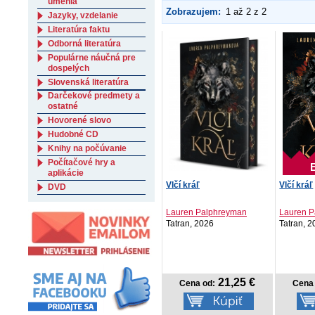
umenia
Zobrazujem:
1 až 2 z 2
Jazyky, vzdelanie
Literatúra faktu
Odborná literatúra
Populárne náučná pre
dospelých
Slovenská literatúra
Darčekové predmety a
ostatné
Hovorené slovo
Hudobné CD
Knihy na počúvanie
Počítačové hry a
aplikácie
Vlčí kráľ
Vlčí kráľ
DVD
Lauren Palphreyman
Lauren 
Tatran, 2026
Tatran, 
21,25 €
Cena od:
Cena 