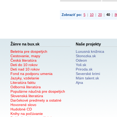
Zobraziť po:
5
|
10
|
20
|
40
|
8
Žánre na bux.sk
Naše projekty
Beletria pre dospelých
Luxusná knižnica
Cestovanie, mapy
Stonozka.sk
Česká literatúra
Odeon
Deti do 10 rokov
Yoli.sk
Deti nad 10 rokov
Priroda.sk
Fond na podporu umenia
Severské krimi
Jazyky, vzdelanie
Mám talent.sk
Literatúra faktu
Ajna
Odborná literatúra
Populárne náučná pre dospelých
Slovenská literatúra
Darčekové predmety a ostatné
Hovorené slovo
Hudobné CD
Knihy na počúvanie