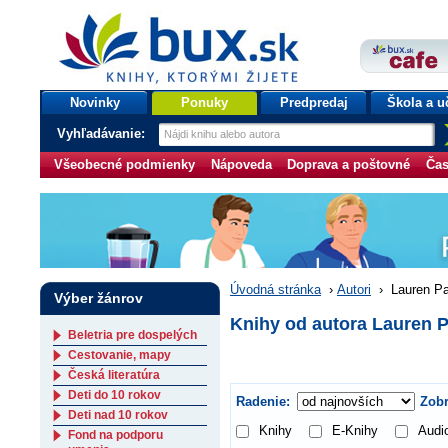
bux.sk
knihy, ktorými žijete
Úvodná stránka
Novinky
Ponuky
Predpredaj
Škola a u
Vyhľadávanie:
Všeobecné podmienky
Nápoveda
Doprava a poštovné
Čas
Úvodná stránka
›
Autori
›
Lauren P
Výber žánrov
Knihy od autora Lauren 
Beletria pre dospelých
Cestovanie, mapy
Česká literatúra
Deti do 10 rokov
Radenie:
Zobr
Deti nad 10 rokov
Knihy
E-Knihy
Audi
Fond na podporu