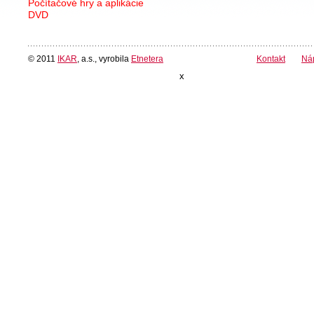
Počítačové hry a aplikácie
DVD
© 2011
IKAR
, a.s., vyrobila
Etnetera
Kontakt
Ná
x