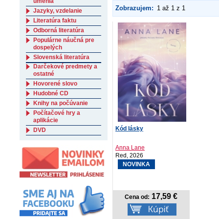
umenia
Zobrazujem:
1 až 1 z 1
Jazyky, vzdelanie
Literatúra faktu
Odborná literatúra
Populárne náučná pre
dospelých
Slovenská literatúra
Darčekové predmety a
ostatné
Hovorené slovo
Hudobné CD
Knihy na počúvanie
Počítačové hry a
aplikácie
Kód lásky
DVD
Anna Lane
Red, 2026
NOVINKA
17,59 €
Cena od: