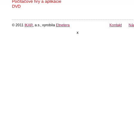
Počítačové hry a aplikácie
DVD
© 2011
IKAR
, a.s., vyrobila
Etnetera
Kontakt
Ná
x