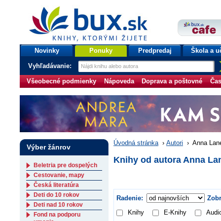
bux.sk
knihy, ktorými žijete
Úvodná stránka
Novinky
Ponuky
Predpredaj
Škola a u
Vyhľadávanie:
Všeobecné podmienky
Nápoveda
Doprava a poštovné
Čas
Úvodná stránka
›
Autori
›
Anna Lan
Výber žánrov
Knihy od autora Anna La
Beletria pre dospelých
Cestovanie, mapy
Česká literatúra
Deti do 10 rokov
Radenie:
Zobr
Deti nad 10 rokov
Knihy
E-Knihy
Audi
Fond na podporu