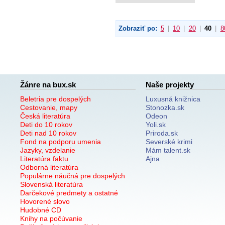
Zobraziť po:
5
|
10
|
20
|
40
|
8
Žánre na bux.sk
Naše projekty
Beletria pre dospelých
Luxusná knižnica
Cestovanie, mapy
Stonozka.sk
Česká literatúra
Odeon
Deti do 10 rokov
Yoli.sk
Deti nad 10 rokov
Priroda.sk
Fond na podporu umenia
Severské krimi
Jazyky, vzdelanie
Mám talent.sk
Literatúra faktu
Ajna
Odborná literatúra
Populárne náučná pre dospelých
Slovenská literatúra
Darčekové predmety a ostatné
Hovorené slovo
Hudobné CD
Knihy na počúvanie