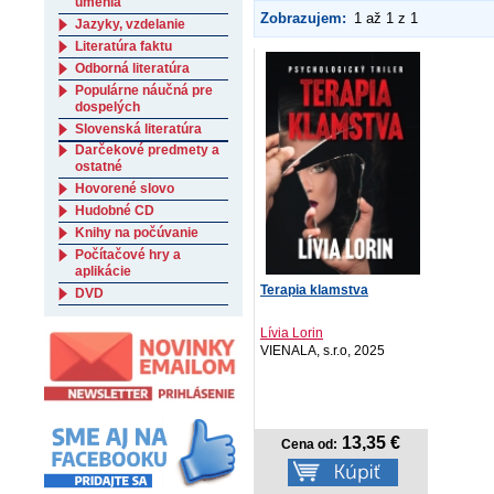
umenia
Zobrazujem:
1 až 1 z 1
Jazyky, vzdelanie
Literatúra faktu
Odborná literatúra
Populárne náučná pre
dospelých
Slovenská literatúra
Darčekové predmety a
ostatné
Hovorené slovo
Hudobné CD
Knihy na počúvanie
Počítačové hry a
aplikácie
Terapia klamstva
DVD
Lívia Lorin
VIENALA, s.r.o, 2025
13,35 €
Cena od: