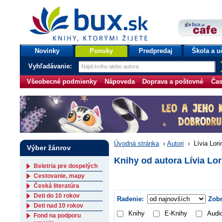
bux.sk
knihy, ktorými žijete
Úvodná stránka
Novinky
Ponuky
Predpredaj
Škola a u
Vyhľadávanie:
Všeobecné podmienky
Nápoveda
Doprava a poštovné
Čas
Úvodná stránka
›
Autori
›
Lívia Lori
Výber žánrov
Knihy od autora Lívia Lor
Beletria pre dospelých
Cestovanie, mapy
Česká literatúra
Deti do 10 rokov
Radenie:
Zobr
Deti nad 10 rokov
Knihy
E-Knihy
Audi
Fond na podporu