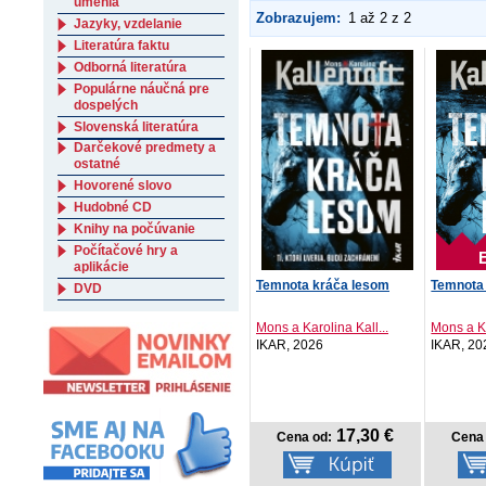
umenia
Zobrazujem:
1 až 2 z 2
Jazyky, vzdelanie
Literatúra faktu
Odborná literatúra
Populárne náučná pre
dospelých
Slovenská literatúra
Darčekové predmety a
ostatné
Hovorené slovo
Hudobné CD
Knihy na počúvanie
Počítačové hry a
aplikácie
Temnota kráča lesom
Temnota
DVD
Mons a Karolina Kall...
Mons a Ka
IKAR, 2026
IKAR, 20
17,30 €
Cena od:
Cena 