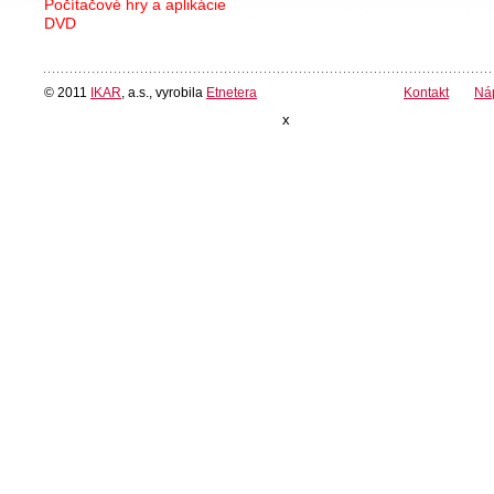
Počítačové hry a aplikácie
DVD
© 2011
IKAR
, a.s., vyrobila
Etnetera
Kontakt
Ná
x