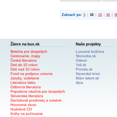
Zobraziť po:
5
|
10
|
20
|
40
|
8
Žánre na bux.sk
Naše projekty
Beletria pre dospelých
Luxusná knižnica
Cestovanie, mapy
Stonozka.sk
Česká literatúra
Odeon
Deti do 10 rokov
Yoli.sk
Deti nad 10 rokov
Priroda.sk
Fond na podporu umenia
Severské krimi
Jazyky, vzdelanie
Mám talent.sk
Literatúra faktu
Ajna
Odborná literatúra
Populárne náučná pre dospelých
Slovenská literatúra
Darčekové predmety a ostatné
Hovorené slovo
Hudobné CD
Knihy na počúvanie