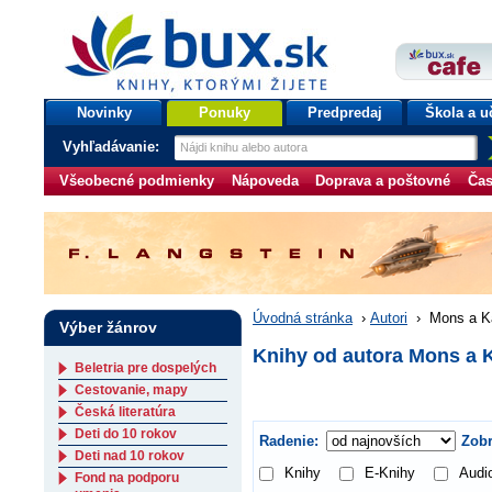
bux.sk
knihy, ktorými žijete
Úvodná stránka
Novinky
Ponuky
Predpredaj
Škola a u
Vyhľadávanie:
Všeobecné podmienky
Nápoveda
Doprava a poštovné
Čas
Úvodná stránka
›
Autori
›
Mons a Kar
Výber žánrov
Knihy od autora Mons a K
Beletria pre dospelých
Cestovanie, mapy
Česká literatúra
Deti do 10 rokov
Radenie:
Zobr
Deti nad 10 rokov
Knihy
E-Knihy
Audi
Fond na podporu