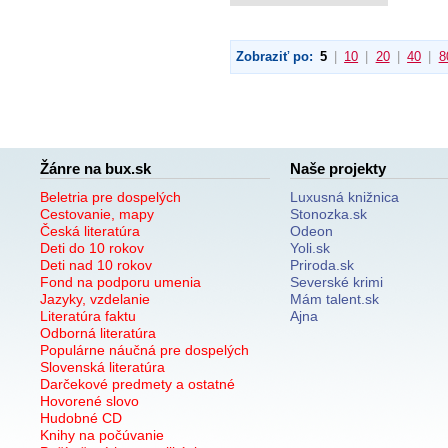
Zobraziť po:
5
|
10
|
20
|
40
|
8
Žánre na bux.sk
Naše projekty
Beletria pre dospelých
Luxusná knižnica
Cestovanie, mapy
Stonozka.sk
Česká literatúra
Odeon
Deti do 10 rokov
Yoli.sk
Deti nad 10 rokov
Priroda.sk
Fond na podporu umenia
Severské krimi
Jazyky, vzdelanie
Mám talent.sk
Literatúra faktu
Ajna
Odborná literatúra
Populárne náučná pre dospelých
Slovenská literatúra
Darčekové predmety a ostatné
Hovorené slovo
Hudobné CD
Knihy na počúvanie