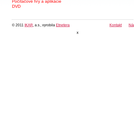
Počítačové hry a aplikácie
DVD
© 2011
IKAR
, a.s., vyrobila
Etnetera
Kontakt
Ná
x