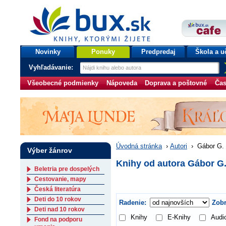
bux.sk
knihy, ktorými žijete
Úvodná stránka
Novinky
Ponuky
Predpredaj
Škola a u
Vyhľadávanie:
Všeobecné podmienky
Nápoveda
Doprava a poštovné
Čas
Úvodná stránka
›
Autori
›
Gábor G. 
Výber žánrov
Knihy od autora Gábor G
Beletria pre dospelých
Cestovanie, mapy
Česká literatúra
Deti do 10 rokov
Radenie:
Zobr
Deti nad 10 rokov
Knihy
E-Knihy
Audi
Fond na podporu