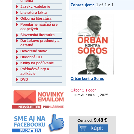
umenia
Zobrazujem:
1 až 1 z 1
Jazyky, vzdelanie
Literatúra faktu
Odborná literatúra
Populárne náučná pre
dospelých
Slovenská literatúra
Darčekové predmety a
ostatné
Hovorené slovo
Hudobné CD
Knihy na počúvanie
Počítačové hry a
aplikácie
Orbán kontra Soros
DVD
Gábor G. Fodor
Lilium Aurum s...., 2025
9,48 €
Cena od: