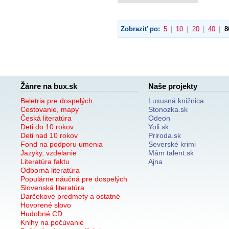
Zobraziť po:
5
|
10
|
20
|
40
|
8
Žánre na bux.sk
Naše projekty
Beletria pre dospelých
Luxusná knižnica
Cestovanie, mapy
Stonozka.sk
Česká literatúra
Odeon
Deti do 10 rokov
Yoli.sk
Deti nad 10 rokov
Priroda.sk
Fond na podporu umenia
Severské krimi
Jazyky, vzdelanie
Mám talent.sk
Literatúra faktu
Ajna
Odborná literatúra
Populárne náučná pre dospelých
Slovenská literatúra
Darčekové predmety a ostatné
Hovorené slovo
Hudobné CD
Knihy na počúvanie