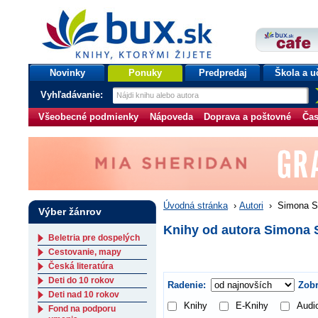
bux.sk
knihy, ktorými žijete
Úvodná stránka
Novinky
Ponuky
Predpredaj
Škola a u
Vyhľadávanie:
Všeobecné podmienky
Nápoveda
Doprava a poštovné
Čas
Úvodná stránka
›
Autori
›
Simona Sa
Výber žánrov
Knihy od autora Simona 
Beletria pre dospelých
Cestovanie, mapy
Česká literatúra
Deti do 10 rokov
Radenie:
Zobr
Deti nad 10 rokov
Knihy
E-Knihy
Audi
Fond na podporu