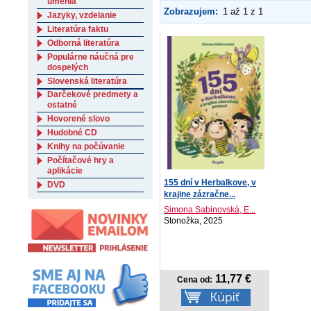
umenia
Zobrazujem:
1 až 1 z 1
Jazyky, vzdelanie
Literatúra faktu
Odborná literatúra
Populárne náučná pre
dospelých
Slovenská literatúra
Darčekové predmety a
ostatné
Hovorené slovo
Hudobné CD
Knihy na počúvanie
Počítačové hry a
aplikácie
155 dní v Herbalkove, v
DVD
krajine zázračne...
Simona Sabinovská, E...
Stonožka, 2025
11,77 €
Cena od: