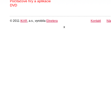
Počítačové hry a aplikácie
DVD
© 2011
IKAR
, a.s., vyrobila
Etnetera
Kontakt
Ná
x