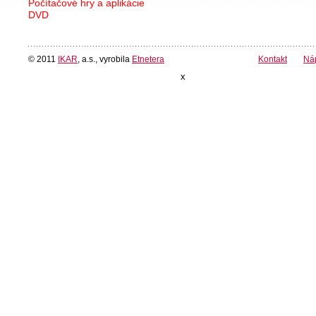
Počítačové hry a aplikácie
DVD
© 2011
IKAR
, a.s., vyrobila
Etnetera
Kontakt
Ná
x