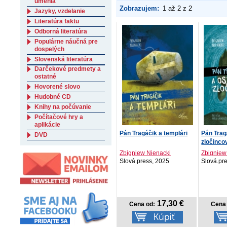
umenia
Zobrazujem:
1 až 2 z 2
Jazyky, vzdelanie
Literatúra faktu
Odborná literatúra
Populárne náučná pre
dospelých
Slovenská literatúra
Darčekové predmety a
ostatné
Hovorené slovo
Hudobné CD
Knihy na počúvanie
Počítačové hry a
aplikácie
Pán Tragáčik a templári
Pán Trag
DVD
zločinco
Zbigniew Nienacki
Zbigniew
Slová.press, 2025
Slová.pr
17,30 €
Cena od:
Cena 