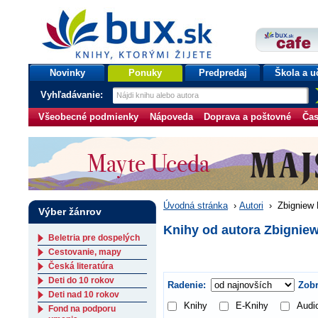
bux.sk
knihy, ktorými žijete
Úvodná stránka
Novinky
Ponuky
Predpredaj
Škola a u
Vyhľadávanie:
Všeobecné podmienky
Nápoveda
Doprava a poštovné
Čas
Úvodná stránka
›
Autori
›
Zbigniew 
Výber žánrov
Knihy od autora Zbigniew
Beletria pre dospelých
Cestovanie, mapy
Česká literatúra
Deti do 10 rokov
Radenie:
Zobr
Deti nad 10 rokov
Knihy
E-Knihy
Audi
Fond na podporu