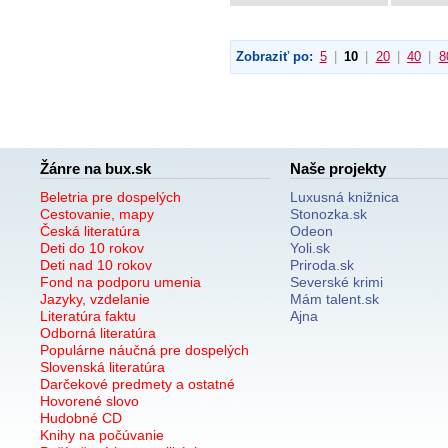
Zobraziť po:
5
|
10
|
20
|
40
|
8
Žánre na bux.sk
Naše projekty
Beletria pre dospelých
Luxusná knižnica
Cestovanie, mapy
Stonozka.sk
Česká literatúra
Odeon
Deti do 10 rokov
Yoli.sk
Deti nad 10 rokov
Priroda.sk
Fond na podporu umenia
Severské krimi
Jazyky, vzdelanie
Mám talent.sk
Literatúra faktu
Ajna
Odborná literatúra
Populárne náučná pre dospelých
Slovenská literatúra
Darčekové predmety a ostatné
Hovorené slovo
Hudobné CD
Knihy na počúvanie