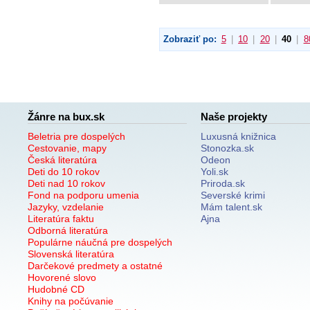
Zobraziť po:
5
|
10
|
20
|
40
|
8
Žánre na bux.sk
Naše projekty
Beletria pre dospelých
Luxusná knižnica
Cestovanie, mapy
Stonozka.sk
Česká literatúra
Odeon
Deti do 10 rokov
Yoli.sk
Deti nad 10 rokov
Priroda.sk
Fond na podporu umenia
Severské krimi
Jazyky, vzdelanie
Mám talent.sk
Literatúra faktu
Ajna
Odborná literatúra
Populárne náučná pre dospelých
Slovenská literatúra
Darčekové predmety a ostatné
Hovorené slovo
Hudobné CD
Knihy na počúvanie