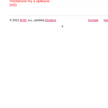
Počítačové hry a aplikácie
DVD
© 2011
IKAR
, a.s., vyrobila
Etnetera
Kontakt
Ná
x