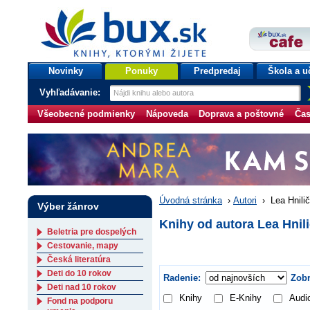
bux.sk
knihy, ktorými žijete
Úvodná stránka
Novinky
Ponuky
Predpredaj
Škola a u
Vyhľadávanie:
Všeobecné podmienky
Nápoveda
Doprava a poštovné
Čas
Úvodná stránka
›
Autori
›
Lea Hnili
Výber žánrov
Knihy od autora Lea Hnil
Beletria pre dospelých
Cestovanie, mapy
Česká literatúra
Deti do 10 rokov
Radenie:
Zobr
Deti nad 10 rokov
Knihy
E-Knihy
Audi
Fond na podporu