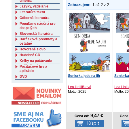
umenia
Zobrazujem:
1 až 2 z 2
Jazyky, vzdelanie
Literatúra faktu
Odborná literatúra
Populárne náučná pre
dospelých
Slovenská literatúra
Darčekové predmety a
ostatné
Hovorené slovo
Hudobné CD
Knihy na počúvanie
Počítačové hry a
aplikácie
Seniorka jede na jih
Seniorka 
DVD
Lea Hniličková
Lea Hnil
Motto, 2025
Motto, 2
9,47 €
Cena od:
Cena 