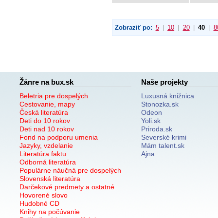
Zobraziť po:
5
|
10
|
20
|
40
|
8
Žánre na bux.sk
Naše projekty
Beletria pre dospelých
Luxusná knižnica
Cestovanie, mapy
Stonozka.sk
Česká literatúra
Odeon
Deti do 10 rokov
Yoli.sk
Deti nad 10 rokov
Priroda.sk
Fond na podporu umenia
Severské krimi
Jazyky, vzdelanie
Mám talent.sk
Literatúra faktu
Ajna
Odborná literatúra
Populárne náučná pre dospelých
Slovenská literatúra
Darčekové predmety a ostatné
Hovorené slovo
Hudobné CD
Knihy na počúvanie