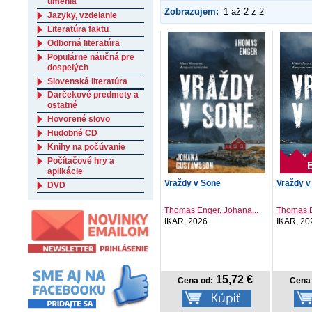
umenia
Zobrazujem:
1 až 2 z 2
Jazyky, vzdelanie
Literatúra faktu
Odborná literatúra
Populárne náučná pre
dospelých
Slovenská literatúra
Darčekové predmety a
ostatné
Hovorené slovo
Hudobné CD
Knihy na počúvanie
Počítačové hry a
aplikácie
Vraždy v Sone
Vraždy v
DVD
Thomas Enger, Johana...
Thomas E
IKAR, 2026
IKAR, 20
15,72 €
Cena od:
Cena 