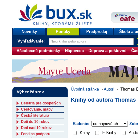
bux.sk
knihy, ktorými žijete
Úvodná stránka
Novinky
Ponuky
Predpredaj
Škola a u
Vyhľadávanie:
Všeobecné podmienky
Nápoveda
Doprava a poštovné
Čas
Úvodná stránka
›
Autori
›
Thomas E
Výber žánrov
Knihy od autora Thomas
Beletria pre dospelých
Cestovanie, mapy
Česká literatúra
Deti do 10 rokov
Radenie:
Zobr
Deti nad 10 rokov
Knihy
E-Knihy
Audi
Fond na podporu