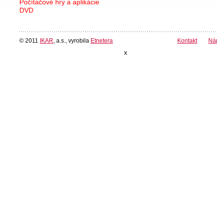
Počítačové hry a aplikácie
DVD
© 2011
IKAR
, a.s., vyrobila
Etnetera
Kontakt
Ná
x