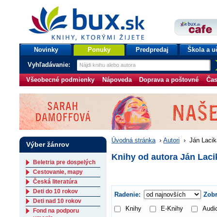
bux.sk
knihy, ktorými žijete
Úvodná stránka
Novinky
Ponuky
Predpredaj
Škola a u
Vyhľadávanie:
Všeobecné podmienky
Nápoveda
Doprava a poštovné
Čas
Úvodná stránka
›
Autori
›
Ján Lacik
Výber žánrov
Knihy od autora Ján Laci
Beletria pre dospelých
Cestovanie, mapy
Česká literatúra
Deti do 10 rokov
Radenie:
Zobr
Deti nad 10 rokov
Knihy
E-Knihy
Audi
Fond na podporu