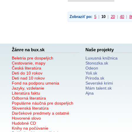
Zobraziť po:
5
|
10
|
20
|
40
|
8
Žánre na bux.sk
Naše projekty
Beletria pre dospelých
Luxusná knižnica
Cestovanie, mapy
Stonozka.sk
Česká literatúra
Odeon
Deti do 10 rokov
Yoli.sk
Deti nad 10 rokov
Priroda.sk
Fond na podporu umenia
Severské krimi
Jazyky, vzdelanie
Mám talent.sk
Literatúra faktu
Ajna
Odborná literatúra
Populárne náučná pre dospelých
Slovenská literatúra
Darčekové predmety a ostatné
Hovorené slovo
Hudobné CD
Knihy na počúvanie