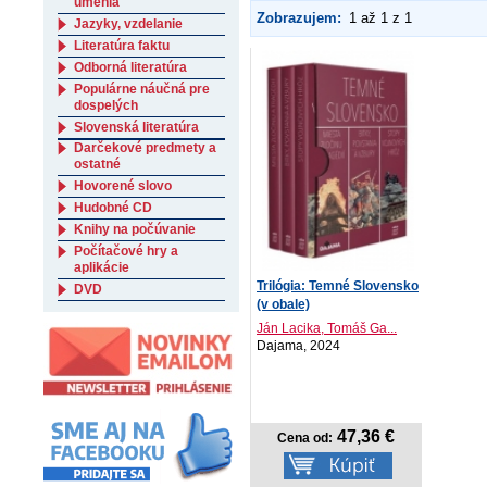
umenia
Zobrazujem:
1 až 1 z 1
Jazyky, vzdelanie
Literatúra faktu
Odborná literatúra
Populárne náučná pre
dospelých
Slovenská literatúra
Darčekové predmety a
ostatné
Hovorené slovo
Hudobné CD
Knihy na počúvanie
Počítačové hry a
aplikácie
Trilógia: Temné Slovensko
DVD
(v obale)
Ján Lacika, Tomáš Ga...
Dajama, 2024
47,36 €
Cena od: