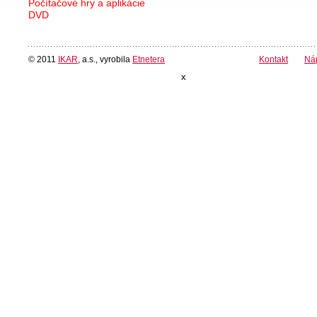
Počítačové hry a aplikácie
DVD
© 2011
IKAR
, a.s., vyrobila
Etnetera
Kontakt
Ná
x