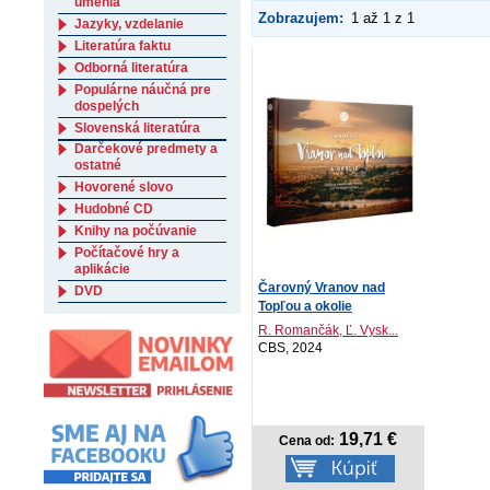
umenia
Zobrazujem:
1 až 1 z 1
Jazyky, vzdelanie
Literatúra faktu
Odborná literatúra
Populárne náučná pre
dospelých
Slovenská literatúra
Darčekové predmety a
ostatné
Hovorené slovo
Hudobné CD
Knihy na počúvanie
Počítačové hry a
aplikácie
Čarovný Vranov nad
DVD
Topľou a okolie
R. Romančák, Ľ. Vysk...
CBS, 2024
19,71 €
Cena od: