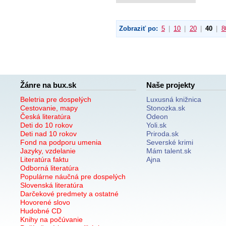
Zobraziť po:
5
|
10
|
20
|
40
|
8
Žánre na bux.sk
Naše projekty
Beletria pre dospelých
Luxusná knižnica
Cestovanie, mapy
Stonozka.sk
Česká literatúra
Odeon
Deti do 10 rokov
Yoli.sk
Deti nad 10 rokov
Priroda.sk
Fond na podporu umenia
Severské krimi
Jazyky, vzdelanie
Mám talent.sk
Literatúra faktu
Ajna
Odborná literatúra
Populárne náučná pre dospelých
Slovenská literatúra
Darčekové predmety a ostatné
Hovorené slovo
Hudobné CD
Knihy na počúvanie