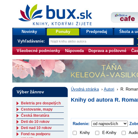
bux.sk
knihy, ktorými žijete
Úvodná stránka
Novinky
Ponuky
Predpredaj
Škola a u
Vyhľadávanie:
Všeobecné podmienky
Nápoveda
Doprava a poštovné
Čas
Úvodná stránka
›
Autori
›
R. Romanč
Výber žánrov
Knihy od autora R. Roma
Beletria pre dospelých
Cestovanie, mapy
Česká literatúra
Deti do 10 rokov
Radenie:
Zobr
Deti nad 10 rokov
Knihy
E-Knihy
Audi
Fond na podporu