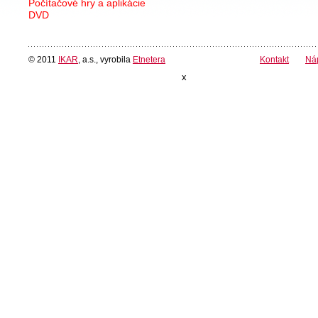
Počítačové hry a aplikácie
DVD
© 2011
IKAR
, a.s., vyrobila
Etnetera
Kontakt
Ná
x