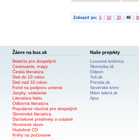
Zobraziť po:
5
|
10
|
20
|
40
|
8
Žánre na bux.sk
Naše projekty
Beletria pre dospelých
Luxusná knižnica
Cestovanie, mapy
Stonozka.sk
Česká literatúra
Odeon
Deti do 10 rokov
Yoli.sk
Deti nad 10 rokov
Priroda.sk
Fond na podporu umenia
Severské krimi
Jazyky, vzdelanie
Mám talent.sk
Literatúra faktu
Ajna
Odborná literatúra
Populárne náučná pre dospelých
Slovenská literatúra
Darčekové predmety a ostatné
Hovorené slovo
Hudobné CD
Knihy na počúvanie