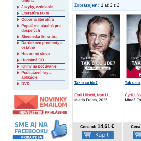
umenia
Zobrazujem:
1 až 2 z 2
Jazyky, vzdelanie
Literatúra faktu
Odborná literatúra
Populárne náučná pre
dospelých
Slovenská literatúra
Darčekové predmety a
ostatné
Hovorené slovo
Hudobné CD
Knihy na počúvanie
Počítačové hry a
aplikácie
Tak o co jde?
Tak o co
DVD
Cyril Höschl, Ivan H...
Cyril Hösc
Mladá Fronta, 2026
Mladá Fr
14,61 €
Cena od:
Cena 