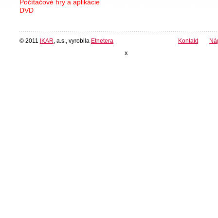
Počítačové hry a aplikácie
DVD
© 2011
IKAR
, a.s., vyrobila
Etnetera
Kontakt
Ná
x