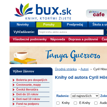
bux.sk
knihy, ktorými žijete
Úvodná stránka
Novinky
Ponuky
Predpredaj
Škola a u
Vyhľadávanie:
Všeobecné podmienky
Nápoveda
Doprava a poštovné
Čas
Úvodná stránka
›
Autori
›
Cyril Hös
Výber žánrov
Knihy od autora Cyril Hö
Beletria pre dospelých
Cestovanie, mapy
Česká literatúra
Deti do 10 rokov
Radenie:
Zobr
Deti nad 10 rokov
Knihy
E-Knihy
Audi
Fond na podporu