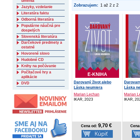
umenia
Zobrazujem:
1 až 2 z 2
Jazyky, vzdelanie
Literatúra faktu
Odborná literatúra
Populárne náučná pre
dospelých
Slovenská literatúra
Darčekové predmety a
ostatné
Hovorené slovo
Hudobné CD
Knihy na počúvanie
Počítačové hry a
E-KNIHA
aplikácie
Darovaný život alebo
Darovaný
DVD
Láska neumiera
Láska n
Marian Lechan
Marian L
IKAR, 2023
IKAR, 20
9,70 €
Cena od:
Cena