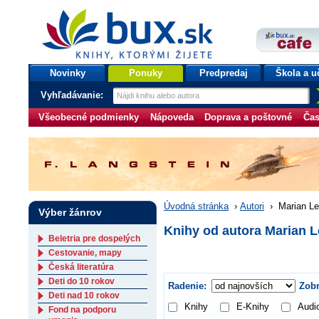
bux.sk
knihy, ktorými žijete
Úvodná stránka
Novinky
Ponuky
Predpredaj
Škola a u
Vyhľadávanie:
Všeobecné podmienky
Nápoveda
Doprava a poštovné
Čas
Úvodná stránka
›
Autori
›
Marian L
Výber žánrov
Knihy od autora Marian 
Beletria pre dospelých
Cestovanie, mapy
Česká literatúra
Deti do 10 rokov
Radenie:
Zobr
Deti nad 10 rokov
Knihy
E-Knihy
Audi
Fond na podporu