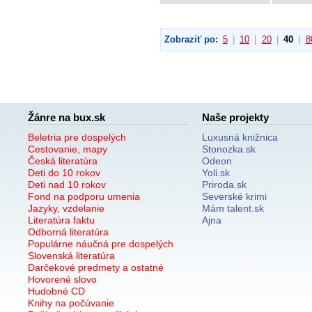
Zobraziť po:
5
|
10
|
20
|
40
|
8
Žánre na bux.sk
Naše projekty
Beletria pre dospelých
Luxusná knižnica
Cestovanie, mapy
Stonozka.sk
Česká literatúra
Odeon
Deti do 10 rokov
Yoli.sk
Deti nad 10 rokov
Priroda.sk
Fond na podporu umenia
Severské krimi
Jazyky, vzdelanie
Mám talent.sk
Literatúra faktu
Ajna
Odborná literatúra
Populárne náučná pre dospelých
Slovenská literatúra
Darčekové predmety a ostatné
Hovorené slovo
Hudobné CD
Knihy na počúvanie