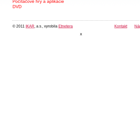
Počítačové hry a aplikácie
DVD
© 2011
IKAR
, a.s., vyrobila
Etnetera
Kontakt
Ná
x