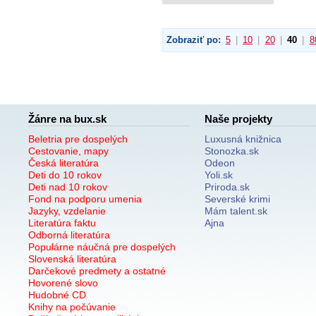
Zobraziť po:
5
|
10
|
20
|
40
|
8
Žánre na bux.sk
Naše projekty
Beletria pre dospelých
Luxusná knižnica
Cestovanie, mapy
Stonozka.sk
Česká literatúra
Odeon
Deti do 10 rokov
Yoli.sk
Deti nad 10 rokov
Priroda.sk
Fond na podporu umenia
Severské krimi
Jazyky, vzdelanie
Mám talent.sk
Literatúra faktu
Ajna
Odborná literatúra
Populárne náučná pre dospelých
Slovenská literatúra
Darčekové predmety a ostatné
Hovorené slovo
Hudobné CD
Knihy na počúvanie