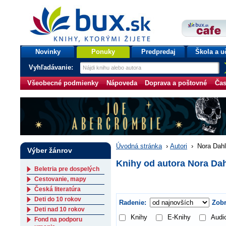
bux.sk
knihy, ktorými žijete
Úvodná stránka
Novinky
Ponuky
Predpredaj
Škola a u
Vyhľadávanie:
Všeobecné podmienky
Nápoveda
Doprava a poštovné
Čas
Úvodná stránka
›
Autori
›
Nora Dahl
Výber žánrov
Knihy od autora Nora Dah
Beletria pre dospelých
Cestovanie, mapy
Česká literatúra
Deti do 10 rokov
Radenie:
Zobr
Deti nad 10 rokov
Knihy
E-Knihy
Audi
Fond na podporu