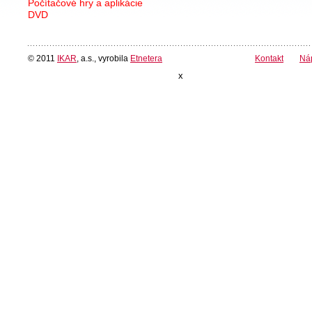
Počítačové hry a aplikácie
DVD
© 2011
IKAR
, a.s., vyrobila
Etnetera
Kontakt
Ná
x