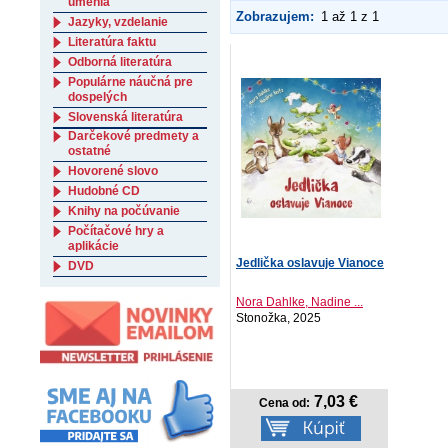
umenia
Zobrazujem:
1 až 1 z 1
Jazyky, vzdelanie
Literatúra faktu
Odborná literatúra
Populárne náučná pre
dospelých
Slovenská literatúra
Darčekové predmety a
ostatné
Hovorené slovo
Hudobné CD
Knihy na počúvanie
Počítačové hry a
aplikácie
Jedlička oslavuje Vianoce
DVD
Nora Dahlke, Nadine ...
Stonožka, 2025
7,03 €
Cena od: