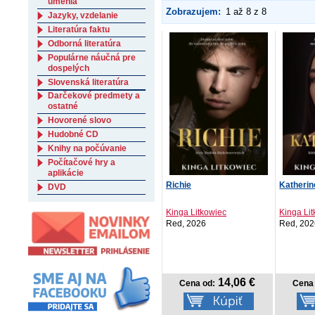
umenia
Zobrazujem:
1 až 8 z 8
Jazyky, vzdelanie
Literatúra faktu
Odborná literatúra
Populárne náučná pre
dospelých
Slovenská literatúra
Darčekové predmety a
ostatné
Hovorené slovo
Hudobné CD
Knihy na počúvanie
Počítačové hry a
aplikácie
Richie
Katherin
DVD
Kinga Litkowiec
Kinga Li
Red, 2026
Red, 20
14,06 €
Cena od:
Cena 