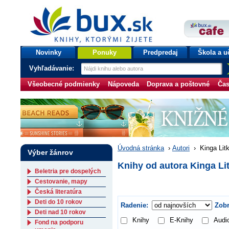
bux.sk
knihy, ktorými žijete
Úvodná stránka
Novinky
Ponuky
Predpredaj
Škola a u
Vyhľadávanie:
Všeobecné podmienky
Nápoveda
Doprava a poštovné
Čas
Úvodná stránka
›
Autori
›
Kinga Lit
Výber žánrov
Knihy od autora Kinga Li
Beletria pre dospelých
Cestovanie, mapy
Česká literatúra
Deti do 10 rokov
Radenie:
Zobr
Deti nad 10 rokov
Knihy
E-Knihy
Audi
Fond na podporu