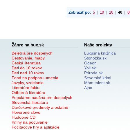
Zobraziť po:
5
|
10
|
20
|
40
|
8
Žánre na bux.sk
Naše projekty
Beletria pre dospelých
Luxusná knižnica
Cestovanie, mapy
Stonozka.sk
Česká literatúra
Odeon
Deti do 10 rokov
Yoli.sk
Deti nad 10 rokov
Priroda.sk
Fond na podporu umenia
Severské krimi
Jazyky, vzdelanie
Mám talent.sk
Literatúra faktu
Ajna
Odborná literatúra
Populárne náučná pre dospelých
Slovenská literatúra
Darčekové predmety a ostatné
Hovorené slovo
Hudobné CD
Knihy na počúvanie
Počítačové hry a aplikácie