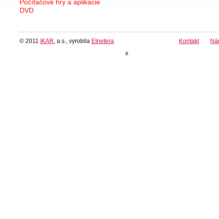
Počítačové hry a aplikácie
DVD
© 2011
IKAR
, a.s., vyrobila
Etnetera
Kontakt
Ná
x