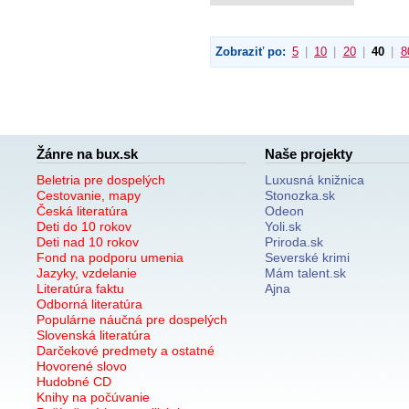
Zobraziť po:
5
|
10
|
20
|
40
|
8
Žánre na bux.sk
Naše projekty
Beletria pre dospelých
Luxusná knižnica
Cestovanie, mapy
Stonozka.sk
Česká literatúra
Odeon
Deti do 10 rokov
Yoli.sk
Deti nad 10 rokov
Priroda.sk
Fond na podporu umenia
Severské krimi
Jazyky, vzdelanie
Mám talent.sk
Literatúra faktu
Ajna
Odborná literatúra
Populárne náučná pre dospelých
Slovenská literatúra
Darčekové predmety a ostatné
Hovorené slovo
Hudobné CD
Knihy na počúvanie