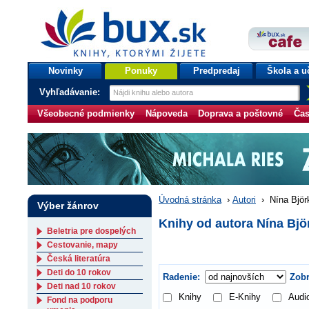
bux.sk
knihy, ktorými žijete
Úvodná stránka
Novinky
Ponuky
Predpredaj
Škola a u
Vyhľadávanie:
Všeobecné podmienky
Nápoveda
Doprava a poštovné
Čas
Úvodná stránka
›
Autori
›
Nína Björ
Výber žánrov
Knihy od autora Nína Bjö
Beletria pre dospelých
Cestovanie, mapy
Česká literatúra
Deti do 10 rokov
Radenie:
Zobr
Deti nad 10 rokov
Knihy
E-Knihy
Audi
Fond na podporu