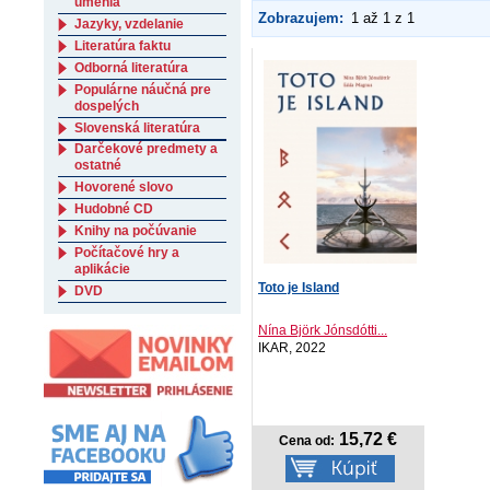
umenia
Zobrazujem:
1 až 1 z 1
Jazyky, vzdelanie
Literatúra faktu
Odborná literatúra
Populárne náučná pre
dospelých
Slovenská literatúra
Darčekové predmety a
ostatné
Hovorené slovo
Hudobné CD
Knihy na počúvanie
Počítačové hry a
aplikácie
Toto je Island
DVD
Nína Björk Jónsdótti...
IKAR, 2022
15,72 €
Cena od: