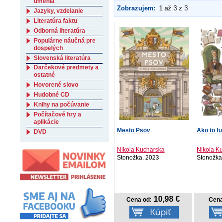
umenia
Zobrazujem:
1 až 3 z 3
Jazyky, vzdelanie
Literatúra faktu
Odborná literatúra
Populárne náučná pre
dospelých
Slovenská literatúra
Darčekové predmety a
ostatné
Hovorené slovo
Hudobné CD
Knihy na počúvanie
Počítačové hry a
aplikácie
Mesto Psov
Ako to f
DVD
Nikola Kucharska
Nikola K
Stonožka, 2023
Stonožka
10,98 €
Cena od:
Cena