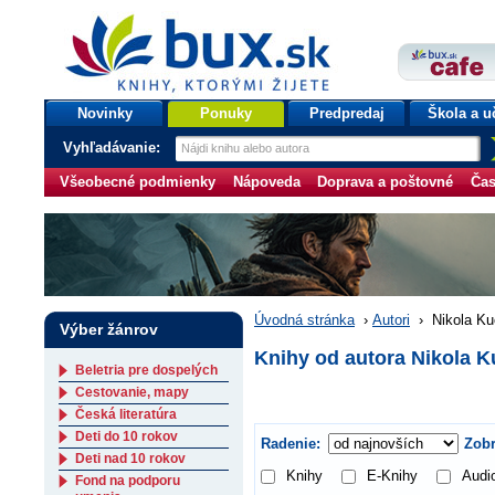
bux.sk
knihy, ktorými žijete
Úvodná stránka
Novinky
Ponuky
Predpredaj
Škola a u
Vyhľadávanie:
Všeobecné podmienky
Nápoveda
Doprava a poštovné
Čas
Úvodná stránka
›
Autori
›
Nikola Ku
Výber žánrov
Knihy od autora Nikola 
Beletria pre dospelých
Cestovanie, mapy
Česká literatúra
Deti do 10 rokov
Radenie:
Zobr
Deti nad 10 rokov
Knihy
E-Knihy
Audi
Fond na podporu