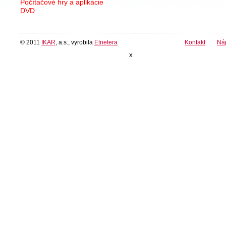
Počítačové hry a aplikácie
DVD
© 2011
IKAR
, a.s., vyrobila
Etnetera
Kontakt
Ná
x