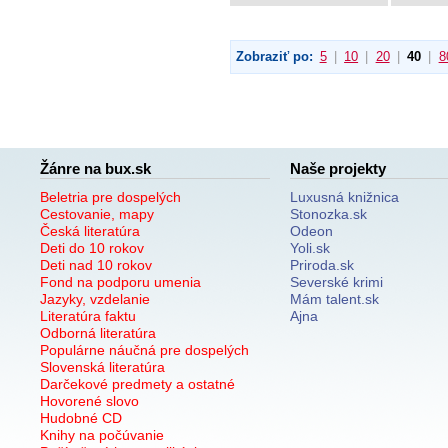
Zobraziť po:
5
|
10
|
20
|
40
|
8
Žánre na bux.sk
Naše projekty
Beletria pre dospelých
Luxusná knižnica
Cestovanie, mapy
Stonozka.sk
Česká literatúra
Odeon
Deti do 10 rokov
Yoli.sk
Deti nad 10 rokov
Priroda.sk
Fond na podporu umenia
Severské krimi
Jazyky, vzdelanie
Mám talent.sk
Literatúra faktu
Ajna
Odborná literatúra
Populárne náučná pre dospelých
Slovenská literatúra
Darčekové predmety a ostatné
Hovorené slovo
Hudobné CD
Knihy na počúvanie