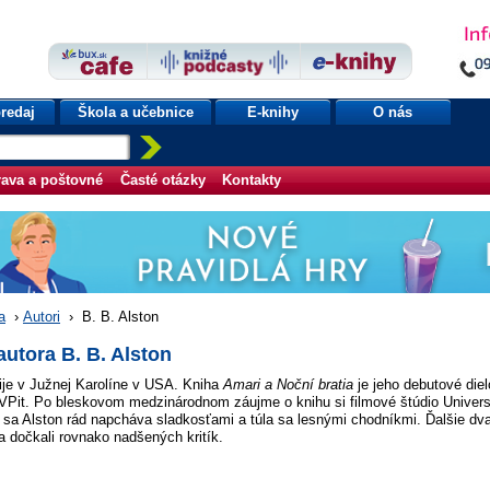
redaj
Škola a učebnice
E-knihy
O nás
ava a poštovné
Časté otázky
Kontakty
a
›
Autori
›
B. B. Alston
autora B. B. Alston
ije v Južnej Karolíne v USA. Kniha
Amari a Noční bratia
je jeho debutové diel
it. Po bleskovom medzinárodnom záujme o knihu si filmové štúdio Universal 
sa Alston rád napcháva sladkosťami a túla sa lesnými chodníkmi. Ďalšie dva
 dočkali rovnako nadšených kritík.