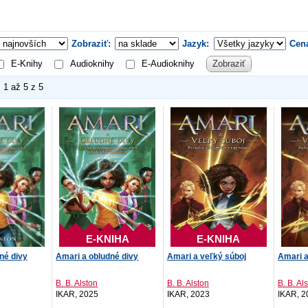
Zobraziť:
Jazyk:
Cen
E-Knihy
Audioknihy
E-Audioknihy
Zobraziť
1 až 5 z 5
E-KNIHA
E-KNIHA
né divy
Amari a obludné divy
Amari a veľký súboj
Amari a
B. B. Alston
B. B. Alston
B. B. Al
IKAR, 2025
IKAR, 2023
IKAR, 2