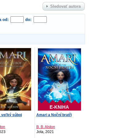
Sledovať autora
a od:
do:
E-KNIHA
 veľký súboj
Amari a Noční bratři
ston
B. B. Alston
023
Jota, 2021