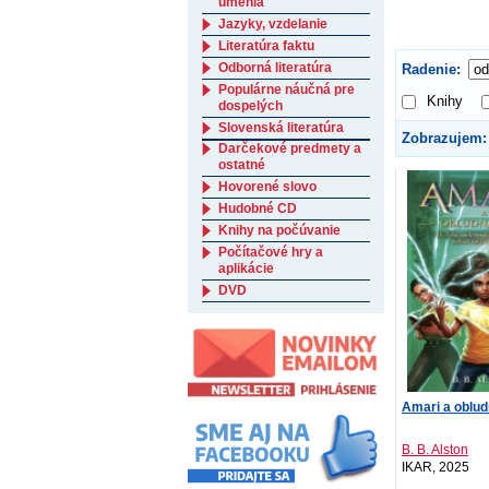
umenia
Jazyky, vzdelanie
Literatúra faktu
Odborná literatúra
Radenie:
Populárne náučná pre
Knihy
dospelých
Slovenská literatúra
Zobrazujem:
Darčekové predmety a
ostatné
Hovorené slovo
Hudobné CD
Knihy na počúvanie
Počítačové hry a
aplikácie
DVD
Amari a oblud
B. B. Alston
IKAR, 2025