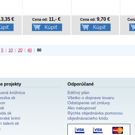
3,35 €
11,- €
9,70 €
Cena od:
Cena od:
Cen
5
|
10
|
20
|
40
|
80
e projekty
Odporúčané
usná knižnica
Edičný plán
nozka.sk
Všetko o doprave tovaru
on
Odstúpenie od zmluvy
.sk
Ako nakupovať
oda.sk
Rýchla objednávka pomocou
erské krimi
objednávacieho kódu
 talent.sk
a