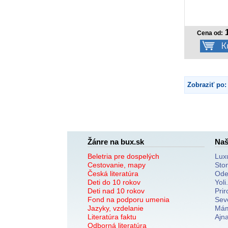
1
Cena od:
Zobraziť po:
Žánre na bux.sk
Naš
Beletria pre dospelých
Lux
Cestovanie, mapy
Sto
Česká literatúra
Ode
Deti do 10 rokov
Yoli
Deti nad 10 rokov
Prir
Fond na podporu umenia
Sev
Jazyky, vzdelanie
Mám
Literatúra faktu
Ajn
Odborná literatúra