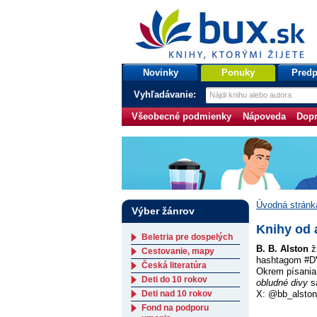
bux.sk
knihy, ktorými žijete
Úvodná stránka
Novinky
Ponuky
Predp
Vyhľadávanie:
Všeobecné podmienky
Nápoveda
Dopr
Úvodná stránk
Výber žánrov
Knihy od 
Beletria pre dospelých
B. B. Alston
ž
Cestovanie, mapy
hashtagom #DVP
Česká literatúra
Okrem písania 
Deti do 10 rokov
obludné divy
sa
Deti nad 10 rokov
X: @bb_alston
Fond na podporu