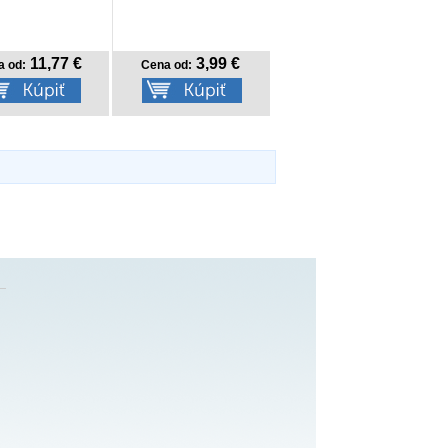
11,77 €
3,99 €
a od:
Cena od: