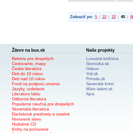
Zobraziť po:
5
|
10
|
20
|
40
|
8
Žánre na bux.sk
Naše projekty
Beletria pre dospelých
Luxusná knižnica
Cestovanie, mapy
Stonozka.sk
Česká literatúra
Odeon
Deti do 10 rokov
Yoli.sk
Deti nad 10 rokov
Priroda.sk
Fond na podporu umenia
Severské krimi
Jazyky, vzdelanie
Mám talent.sk
Literatúra faktu
Ajna
Odborná literatúra
Populárne náučná pre dospelých
Slovenská literatúra
Darčekové predmety a ostatné
Hovorené slovo
Hudobné CD
Knihy na počúvanie