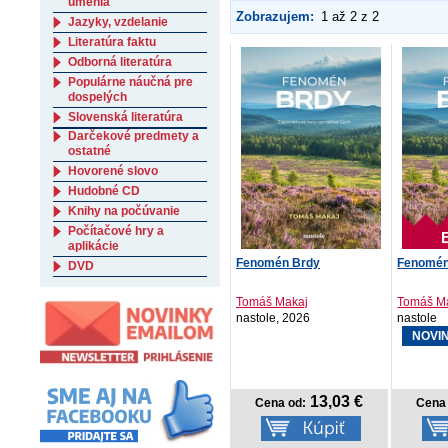
umenia
Zobrazujem:
1 až 2 z 2
Jazyky, vzdelanie
Literatúra faktu
Odborná literatúra
Populárne náučná pre
dospelých
Slovenská literatúra
Darčekové predmety a
ostatné
Hovorené slovo
Hudobné CD
Knihy na počúvanie
Počítačové hry a
aplikácie
Fenomén Brdy
Fenomén
DVD
Tomáš Makaj
Tomáš M
nastole, 2026
nastole
NOVI
13,03 €
Cena od:
Cena 