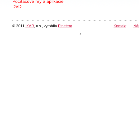
Počítačové hry a aplikácie
DVD
© 2011
IKAR
, a.s., vyrobila
Etnetera
Kontakt
Ná
x