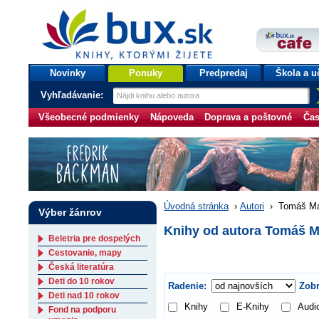
bux.sk
knihy, ktorými žijete
Úvodná stránka
Novinky
Ponuky
Predpredaj
Škola a u
Vyhľadávanie:
Všeobecné podmienky
Nápoveda
Doprava a poštovné
Čas
Úvodná stránka
›
Autori
›
Tomáš Ma
Výber žánrov
Knihy od autora Tomáš M
Beletria pre dospelých
Cestovanie, mapy
Česká literatúra
Deti do 10 rokov
Radenie:
Zobr
Deti nad 10 rokov
Knihy
E-Knihy
Audi
Fond na podporu