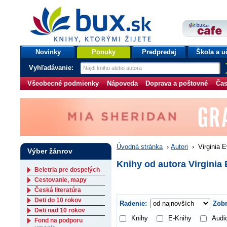
bux.sk
knihy, ktorými žijete
Úvodná stránka
Novinky
Ponuky
Predpredaj
Škola a u
Vyhľadávanie:
Všeobecné podmienky
Nápoveda
Doprava a poštovné
Čas
Úvodná stránka
›
Autori
›
Virginia 
Výber žánrov
Knihy od autora Virginia
Beletria pre dospelých
Cestovanie, mapy
Česká literatúra
Deti do 10 rokov
Radenie:
Zobr
Deti nad 10 rokov
Knihy
E-Knihy
Audi
Fond na podporu