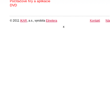
Počítačové hry a aplikácie
DVD
© 2011
IKAR
, a.s., vyrobila
Etnetera
Kontakt
Ná
x