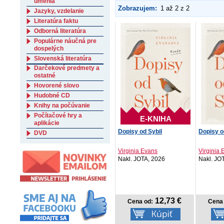
umenia
Zobrazujem:
1 až 2 z 2
Jazyky, vzdelanie
Literatúra faktu
Odborná literatúra
Populárne náučná pre
dospelých
Slovenská literatúra
Darčekové predmety a
ostatné
Hovorené slovo
Hudobné CD
Knihy na počúvanie
Počítačové hry a
E-KNIHA
aplikácie
Dopisy od Sybil
Dopisy o
DVD
Virginia Evans
Virginia
Nakl. JOTA, 2026
Nakl. JO
12,73 €
Cena od:
Cena 