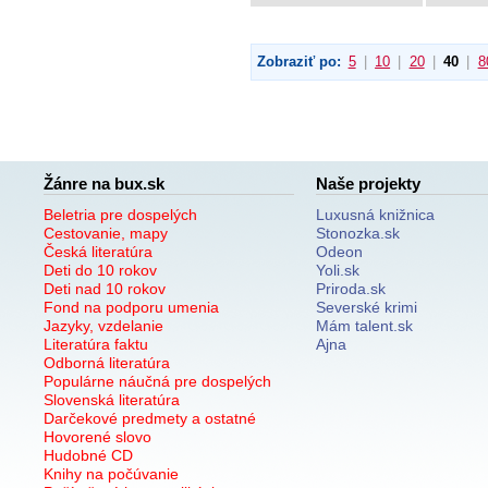
Zobraziť po:
5
|
10
|
20
|
40
|
8
Žánre na bux.sk
Naše projekty
Beletria pre dospelých
Luxusná knižnica
Cestovanie, mapy
Stonozka.sk
Česká literatúra
Odeon
Deti do 10 rokov
Yoli.sk
Deti nad 10 rokov
Priroda.sk
Fond na podporu umenia
Severské krimi
Jazyky, vzdelanie
Mám talent.sk
Literatúra faktu
Ajna
Odborná literatúra
Populárne náučná pre dospelých
Slovenská literatúra
Darčekové predmety a ostatné
Hovorené slovo
Hudobné CD
Knihy na počúvanie