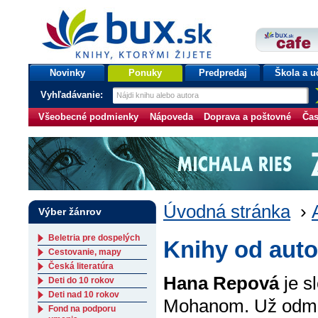
bux.sk
knihy, ktorými žijete
Úvodná stránka
Novinky
Ponuky
Predpredaj
Škola a u
Vyhľadávanie:
Všeobecné podmienky
Nápoveda
Doprava a poštovné
Čas
Úvodná stránka
›
Výber žánrov
Beletria pre dospelých
Knihy od aut
Cestovanie, mapy
Česká literatúra
Hana Repová
je s
Deti do 10 rokov
Deti nad 10 rokov
Mohanom. Už odmal
Fond na podporu