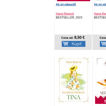
Ak mi odpustíš
Ak mi od
Hana Repová
Hana Re
BESTSELLER, 2023
BESTSEL
8,50 €
Cena od:
Cena