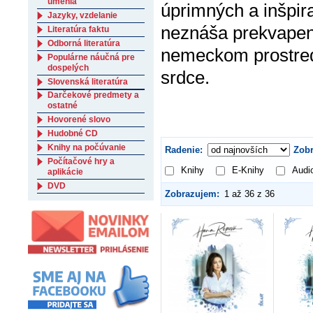
umenia
úprimných a inšpira
Jazyky, vzdelanie
neznáša prekvapenia
Literatúra faktu
Odborná literatúra
nemeckom prostredí
Populárne náučná pre
dospelých
srdce.
Slovenská literatúra
Darčekové predmety a
ostatné
Hovorené slovo
Hudobné CD
Knihy na počúvanie
Radenie:
Zobr
Počítačové hry a
Knihy
E-Knihy
Audi
aplikácie
DVD
Zobrazujem:
1 až 36 z 36