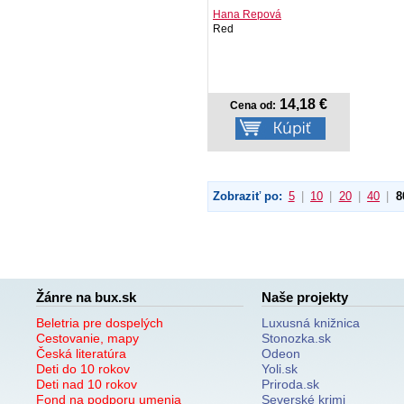
Hana Repová
Red
14,18 €
Cena od:
Zobraziť po:
5
|
10
|
20
|
40
|
8
Žánre na bux.sk
Naše projekty
Beletria pre dospelých
Luxusná knižnica
Cestovanie, mapy
Stonozka.sk
Česká literatúra
Odeon
Deti do 10 rokov
Yoli.sk
Deti nad 10 rokov
Priroda.sk
Fond na podporu umenia
Severské krimi