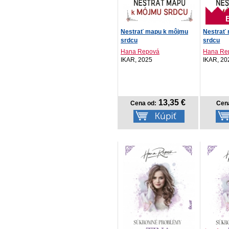
Nestrať mapu k môjmu
Nestrať
srdcu
srdcu
Hana Repová
Hana Re
IKAR, 2025
IKAR, 20
13,35 €
Cena od:
Cen