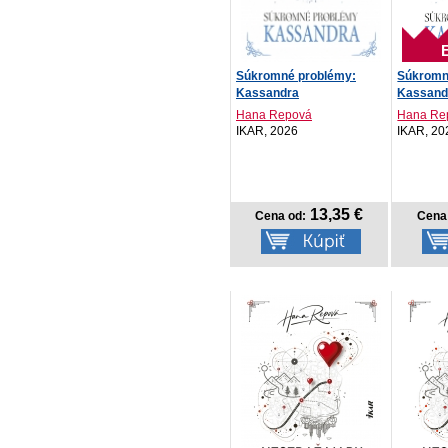
Súkromné problémy:
Súkromn
Kassandra
Kassand
Hana Repová
Hana Re
IKAR, 2026
IKAR, 20
13,35 €
Cena od:
Cena