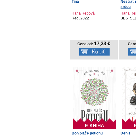
Tina
Nestrať
srdcu
Hana Repová
Hana Re
Red, 2022
BESTSEL
17,33 €
Cena od:
Cena
E-KNIHA
Boh plače potichu
Denis