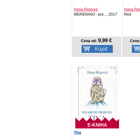
Hana Repová
Hana Re
MERIDIANO - pre..., 2017
Red
9,99 €
Cena od:
Cena 
E-KNIHA
Tina