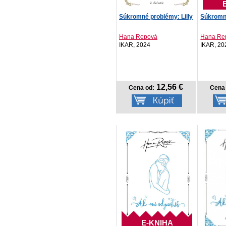
Súkromné problémy: Lilly
Súkromné
Hana Repová
Hana Re
IKAR, 2024
IKAR, 20
12,56 €
Cena od:
Cena 
E-KNIHA