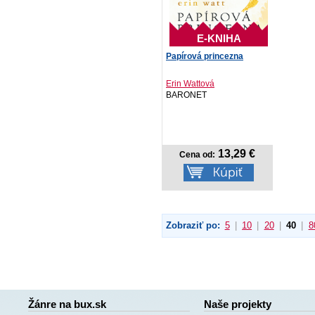
E-KNIHA
Papírová princezna
Erin Wattová
BARONET
13,29 €
Cena od:
Zobraziť po:
5
|
10
|
20
|
40
|
8
Žánre na bux.sk
Naše projekty