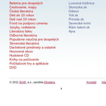
Beletria pre dospelých
Luxusná knižnica
Cestovanie, mapy
Stonozka.sk
Česká literatúra
Odeon
Deti do 10 rokov
Yoli.sk
Deti nad 10 rokov
Priroda.sk
Fond na podporu umenia
Severské krimi
Jazyky, vzdelanie
Mám talent.sk
Literatúra faktu
Ajna
Odborná literatúra
Populárne náučná pre dospelých
Slovenská literatúra
Darčekové predmety a ostatné
Hovorené slovo
Hudobné CD
Knihy na počúvanie
Počítačové hry a aplikácie
DVD
© 2011
IKAR
, a.s., vyrobila
Etnetera
Kontakt
Ná
x