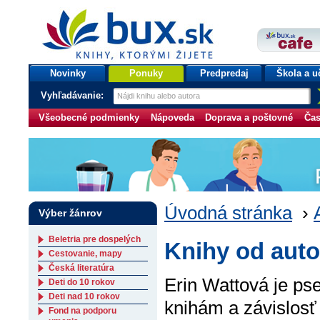
bux.sk
knihy, ktorými žijete
Úvodná stránka
Novinky
Ponuky
Predpredaj
Škola a u
Vyhľadávanie:
Všeobecné podmienky
Nápoveda
Doprava a poštovné
Čas
Úvodná stránka
›
Výber žánrov
Beletria pre dospelých
Knihy od auto
Cestovanie, mapy
Česká literatúra
Erin Wattová je ps
Deti do 10 rokov
Deti nad 10 rokov
knihám a závislosť
Fond na podporu