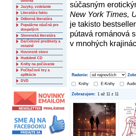
umenia
súčasným erotický
Jazyky, vzdelanie
New York Times, 
Literatúra faktu
Odborná literatúra
je takisto bestsel
Populárne náučná pre
dospelých
pútavá románová sé
Slovenská literatúra
v mnohých krajinác
Darčekové predmety a
ostatné
Hovorené slovo
Hudobné CD
Knihy na počúvanie
Počítačové hry a
aplikácie
Radenie:
Zobr
DVD
Knihy
E-Knihy
Audi
Zobrazujem:
1 až 11 z 11